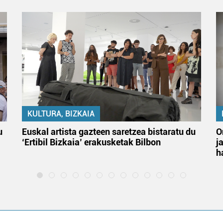
KULTURA, BIZKAIA
u
Euskal artista gazteen saretzea bistaratu du
O
‘Ertibil Bizkaia’ erakusketak Bilbon
j
h