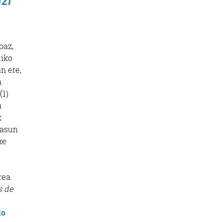
zi
oaz,
tiko
n ere,
a
(1)
a
k
tasun
xe
rea.
s de
ko