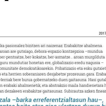
201
ika pasionalez bizitzen ari naizenaz: Erabakitze ahalmena.
 aroan are gutxiago, debora-espazio kontzepzioa –mundua
 ber-pentsatze, ber-kokatze, ber-asmatze… aroan murgilduta
nguru mundutiar honetan ere, globalizazio eredu nagusia –
komunitate demokratikoarekin. Pribatizazio eta esku gutxie
o eta herrien soberaniaren desjabetze prozesuan gara. Eraba
 Herriak bere burua gobernatzeko duen gaitasuna. Hasi guta
en erabaki ahalmenetik, eta abstrakzio maila handienetara 
izan dezakeen erabakitze gaitasunaz.
Subirautza azken finea
zala –barka erreferentzialtasun hau–,