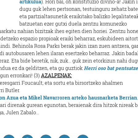
artikulua
). Hori bai, oh konstituzio divino-a! Jakin 
dugu guk lehen pertsonan, testuinguru zehatz bat
eta partzialtasunetik eraikitako balizko legalitatea
batzuetan ezer gutxi duela zentzu komunezko
harkatu nahian bizitzak ihes egiten dien horiei. Zentzu hon
idetzeko espazio propioak eraiki beharraz, eskubideen aitor
ndi. Behinola Rosa Parks berak jakin izan zuen antzera, ga
ndi autobusaren lehen ilaran esertzeko beharraz. Jakin bad
beraz. Eta bide beretik, nik, zuk… guk zein etorkizun nahi du
dua ez da gelditzen, eta gu guztiok
Herri oso bat pentsatz
ogun erronkari! (3)
AZALPENAK:
eresgarri Foucault; eta
sortu eta birsortzeko ahalmen
ri Butler.
on Azua eta Mikel Navarroren arteko hausnarketa Berrian
ari direnak gurean egunotan, beraienak dira hitzok nireak 
ga, Julen Zabalo…