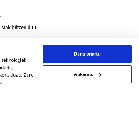
?
siak biltzen ditu.
Dena onartu
 teknologiak
arpidetu
urketa,
Aukeratu
ukera duzu. Zure
uz.
Argitalpen politika
Aniztasun politika
Pribatutasun politika
Cookieak
arako zure ekarpena
 cookieak