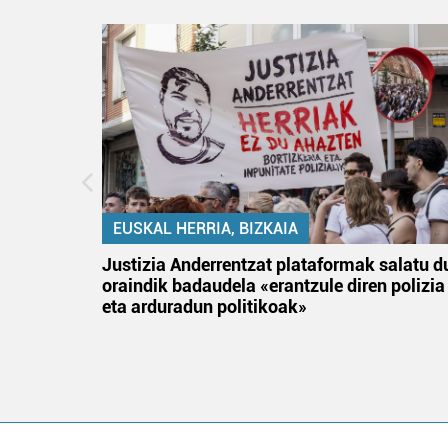
EUSKAL HERRIA, BIZKAIA
an
Justizia Anderrentzat plataformak salatu d
oraindik badaudela «erantzule diren polizia
eta arduradun politikoak»