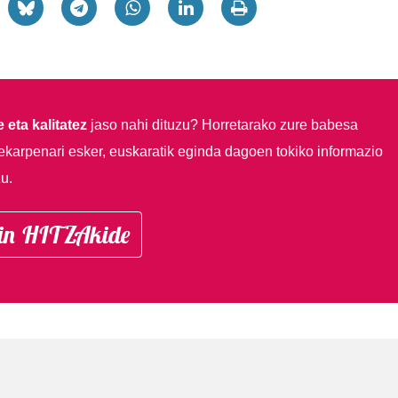
 eta kalitatez
jaso nahi dituzu?
Horretarako zure babesa
ekarpenari esker, euskaratik eginda dagoen tokiko informazio
u.
in HITZAkide