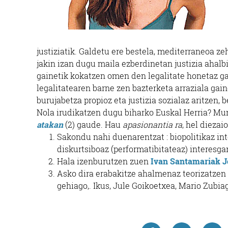
justiziatik. Galdetu ere bestela, mediterraneoa ze
jakin izan dugu maila ezberdinetan justizia ahalb
gainetik kokatzen omen den legalitate honetaz gai
legalitatearen barne zen bazterketa arraziala gai
burujabetza propioz eta justizia sozialaz aritzen, 
Nola irudikatzen dugu biharko Euskal Herria? Mun
atakan
(2) gaude. Hau
apasionantia ra
, hel diezai
Sakondu nahi duenarentzat : biopolitikaz int
diskurtsiboaz (performatibitateaz) interesgar
H
ala izenburutzen zuen
Ivan Santamariak
J
A
sko dira erabakitze ahalmenaz teorizatzen 
gehiago,. Ikus, Jule Goikoetxea, Mario Zubia