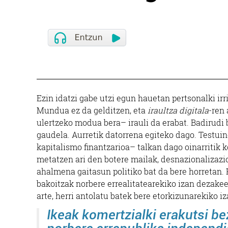
Ezin idatzi gabe utzi egun hauetan pertsonalki irr
Mundua ez da gelditzen, eta
iraultza digitala
-ren
ulertzeko modua bera– irauli da erabat. Badirudi
gaudela. Aurretik datorrena egiteko dago. Testui
kapitalismo finantzarioa– talkan dago oinarritik 
metatzen ari den botere mailak, desnazionalizazi
ahalmena gaitasun politiko bat da bere horretan.
bakoitzak norbere errealitatearekiko izan dezake
arte, herri antolatu batek bere etorkizunarekiko 
Ikeak komertzialki erakutsi be