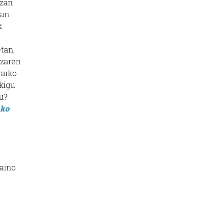
izan
ean
k
etan,
tzaren
raiko
akigu
gu?
eko
.
baino