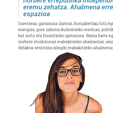
norbere errepublika independie
eremu zehatza. Ahalmena erreal
espazioa
Saretzeaz, gaitasuna izateaz, burujabetzaz hitz e
energiaz, gure zaborra kudeatzeko ereduaz, politik
bat sortu eta birsortzeko gaitasuna. Baina baita 
norbere etorkizunaz erabakitzeko ahalmenaz, ama
delakoa sentitzea zilegiki erabakitzeko ahalmenaz…