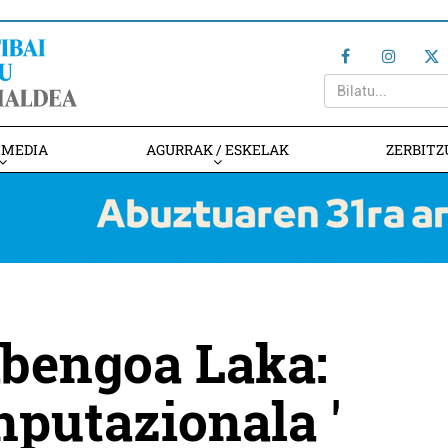
IMEDIA
AGURRAK / ESKELAK
ZERBITZ
abengoa Laka:
nputazionala '