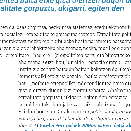
ntea baita etxe gisa ulertzen dugun bi
itate gorpuztu, ukigarri, egiten den
giten da: osasungintza, hezkuntza sistemaz, eredu ekonomik
a sozialez… erabakitzeko gaitasuna izateaz. Errealitate poli
egunerokotasunezko eta hurbilezko beste parametro batzueta
 izan ala ez erabakitzeko ahalmenaz, neska, mutil edo den
 errealitate –hau ere– (bio)politikoa sortu eta birsortzeko 
ahalmena.
Guzti hau, lurralde –espazio eremu– et
instituzio zehatz batzuen baitan kokatzen da. Ikea
komertzialki erakutsi bezala –barka erreferentzial
hau–, norbere errepublika independientea baita et
gisa ulertzen dugun bizi eremu zehatza. Ahalmena
errealitate gorpuztu, ukigarri, egiten den espazioa.
Lurraldetutako burujabetza eraiki nahi izana da gu
Ari dira horretan Katalunian
i el poble català, aban
votar ja ha guanyat la batalla de la dignitat i de la
llibertat
(
Joseba Permachek
ElMon.cat
-en idatzita