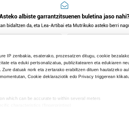
Asteko albiste garrantzitsuenen buletina jaso nahi
an bidaltzen da, eta Lea-Artibai eta Mutrikuko asteko berri nagu
n Politika
irakurri eta onartzen dut.
ure IP zenbakia, esaterako, prozesatzen ditugu, cookie bezalako
H
itate eta eduki pertsonalizatua, publizitatearen eta edukiaren ne
. Zure datuak nork eta zertarako erabiltzen dituen hautatzeko a
omentutan, Cookie deklaraziotik edo Privacy triggerean klikat
Publizitatea
ion which can be accurate to within several meters
in
cific characteristics (fingerprinting)
d and set your preferences in the
details section
.
aratik, modu librean kontatzea da gure eginkizuna. Horret
intzoena da HITZAkide egitea.
n ditugu, zure IP zenbakia, besteak beste, teknologia erabiliz,