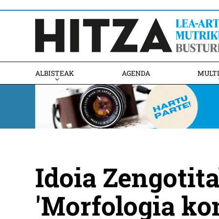
ALBISTEAK
AGENDA
MULT
Idoia Zengotit
'Morfologia ko