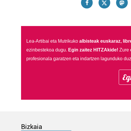
Lea-Artibai eta Mutrikuko
albisteak euskaraz, libre
ezinbestekoa dugu.
Egin zaitez HITZAkide!
Zure 
profesionala garatzen eta indartzen lagunduko duz
Eg
Bizkaia