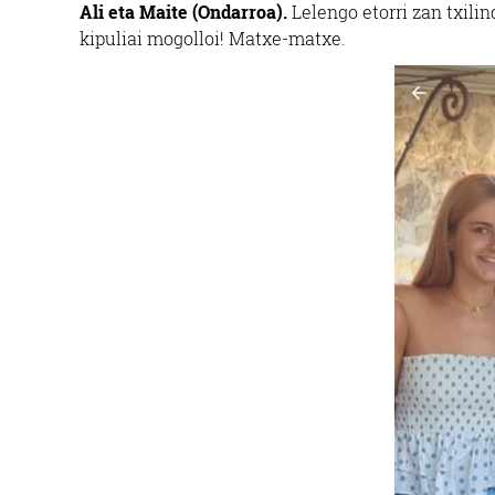
Ali eta Maite (Ondarroa).
Lelengo etorri zan txilin
kipuliai mogolloi! Matxe-matxe.