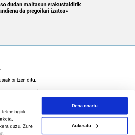
aso dudan maitasun erakustaldirik
andiena da pregoilari izatea»
?
siak biltzen ditu.
Dena onartu
 teknologiak
arpidetu
urketa,
Aukeratu
ukera duzu. Zure
uz.