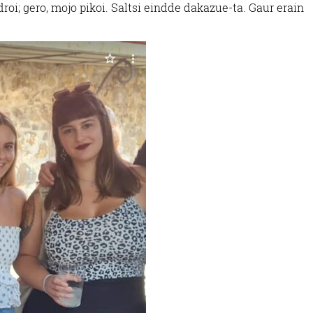
droi; gero, mojo pikoi. Saltsi eindde dakazue-ta. Gaur erain