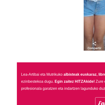
Lea-Artibai eta Mutrikuko
albisteak euskaraz, libre
ezinbestekoa dugu.
Egin zaitez HITZAkide!
Zure 
profesionala garatzen eta indartzen lagunduko duz
Eg