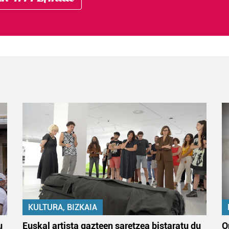
KULTURA, BIZKAIA
u
Euskal artista gazteen saretzea bistaratu du
O