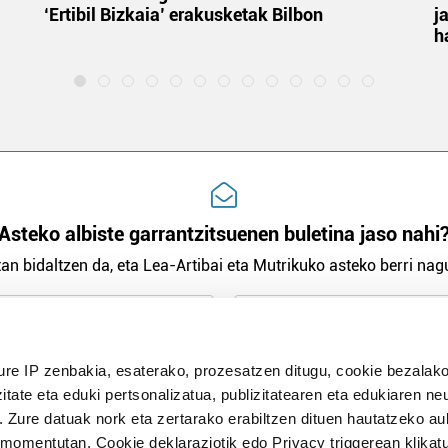
‘Ertibil Bizkaia’ erakusketak Bilbon
j
h
Asteko albiste garrantzitsuenen buletina jaso nahi
an bidaltzen da, eta Lea-Artibai eta Mutrikuko asteko berri nagu
n Politika
irakurri eta onartzen dut.
ure IP zenbakia, esaterako, prozesatzen ditugu, cookie bezalako
H
itate eta eduki pertsonalizatua, publizitatearen eta edukiaren ne
. Zure datuak nork eta zertarako erabiltzen dituen hautatzeko a
omentutan, Cookie deklaraziotik edo Privacy triggerean klikat