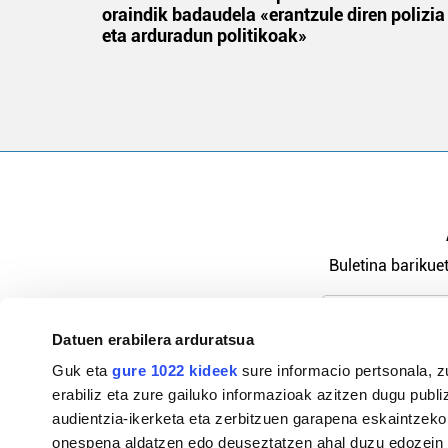
oraindik badaudela «erantzule diren polizia
eta arduradun politikoak»
Buletina barikuet
Datuen erabilera arduratsua
Pribatutasu
Guk eta
gure 1022 kideek
sure informacio pertsonala, z
erabiliz eta zure gailuko informazioak azitzen dugu publiz
audientzia-ikerketa eta zerbitzuen garapena eskaintzeko
onespena aldatzen edo deuseztatzen ahal duzu edozein m