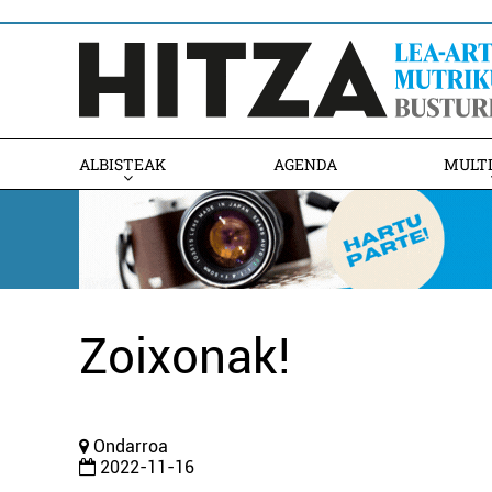
ALBISTEAK
AGENDA
MULT
Zoixonak!
Ondarroa
2022-11-16