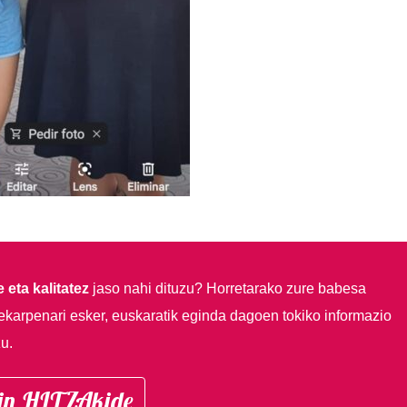
 eta kalitatez
jaso nahi dituzu?
Horretarako zure babesa
ekarpenari esker, euskaratik eginda dagoen tokiko informazio
u.
in HITZAkide