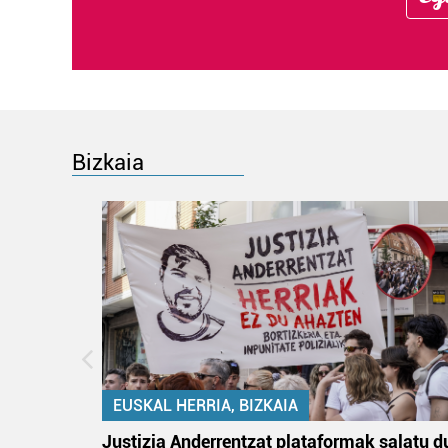
Bizkaia
EUSKAL HERRIA, BIZKAIA
an
Justizia Anderrentzat plataformak salatu d