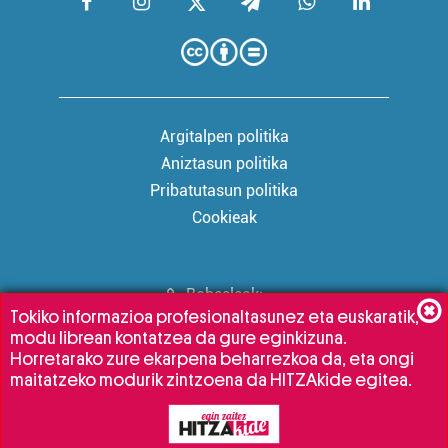
Argitalpen politika
Aniztasun politika
Pribatutasun politika
Cookieak
Babesleak:
Tokiko informazioa profesionaltasunez eta euskaratik,
modu librean kontatzea da gure eginkizuna.
Horretarako zure ekarpena beharrezkoa da, eta ongi
maitatzeko modurik zintzoena da HITZAkide egitea.