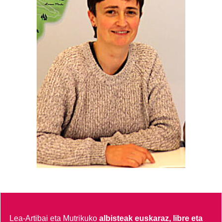
Lea-Artibai eta Mutrikuko
albisteak euskaraz, libre eta