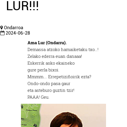
LUR!!!
Ondarroa
2024-06-28
Ama Lur (Ondarru).
Demassa atzoko hamaiketaku txo…!
Zelako ederra euan danaaa!
Eskerrik asko ekaineko
gure perla bixoi.
Mmmm…. Errepetiziñoirik ezta?
Ondo-ondo pasa gaur
eta asteburo guztin tzir!
PAAA! Geu.