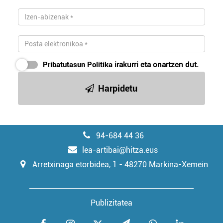
irakurri
Pribatutasun Politika
irakurri eta onartzen dut.
Harpidetu
94-684 44 36
lea-artibai@hitza.eus
Arretxinaga etorbidea, 1 - 48270 Markina-Xemein
Publizitatea