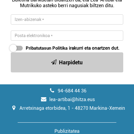
Mutrikuko asteko berri nagusiak biltzen ditu.
irakurri
Pribatutasun Politika
irakurri eta onartzen dut.
Harpidetu
94-684 44 36
lea-artibai@hitza.eus
Arretxinaga etorbidea, 1 - 48270 Markina-Xemein
Publizitatea