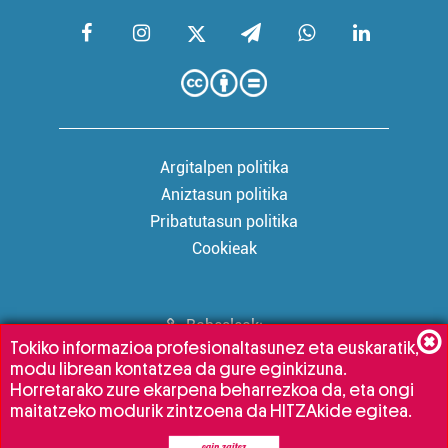
Argitalpen politika
Aniztasun politika
Pribatutasun politika
Cookieak
Babesleak:
Tokiko informazioa profesionaltasunez eta euskaratik,
modu librean kontatzea da gure eginkizuna.
Horretarako zure ekarpena beharrezkoa da, eta ongi
maitatzeko modurik zintzoena da HITZAkide egitea.