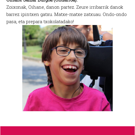
Zoixonak, Oihane, danon partez. Zeure irribarrik danok
barrez ipintxen gatxu. Matxe-matxe zatxuau. Ondo-ondo
pasa, eta prepara txokolatadako!