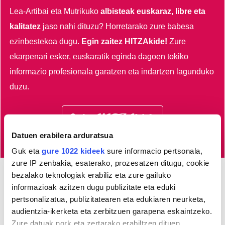
Lea-Artibai eta Mutrikuko
albisteak euskaraz, libre eta
kalitatez
jaso nahi dituzu?
Horretarako zure babesa
ezinbestekoa dugu.
Egin zaitez HITZAkide!
Zure
ekarpenari esker, euskaratik eginda dagoen tokiko
informazio profesionala garatzen eta indartzen lagunduko
duzu.
Egin HITZAkide
Datuen erabilera arduratsua
Guk eta
gure 1022 kideek
sure informacio pertsonala,
zure IP zenbakia, esaterako, prozesatzen ditugu, cookie
bezalako teknologiak erabiliz eta zure gailuko
AGENDA
informazioak azitzen dugu publizitate eta eduki
pertsonalizatua, publizitatearen eta edukiaren neurketa,
audientzia-ikerketa eta zerbitzuen garapena eskaintzeko.
Abuztua 2026
Zure datuak nork eta zertarako erabiltzen dituen