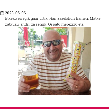
2023-06-06
Etxeko erregik gaur urtik. Han zazelakun hamen. Matxe
zatxuau, andri da semik. Ospatu merezizu eta.