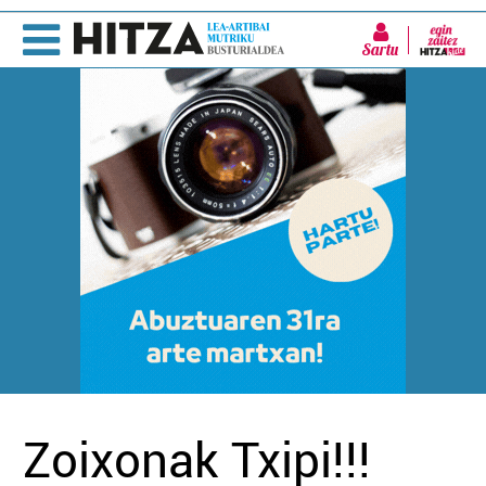
Sartu
Zoixonak Txipi!!!