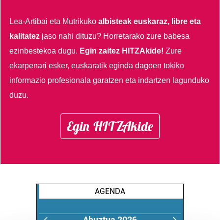
Lea-Artibai eta Mutrikuko
albisteak euskaraz, libre eta
kalitatez
jaso nahi dituzu?
Horretarako zure babesa
ezinbestekoa dugu.
Egin zaitez HITZAkide!
Zure
ekarpenari esker, euskaratik eginda dagoen tokiko
informazio profesionala garatzen eta indartzen lagunduko
duzu.
Egin HITZAkide
AGENDA
Abuztua 2026