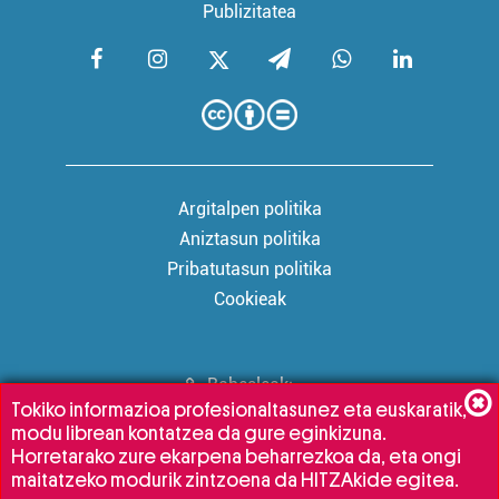
Publizitatea
Argitalpen politika
Aniztasun politika
Pribatutasun politika
Cookieak
Babesleak:
Tokiko informazioa profesionaltasunez eta euskaratik,
modu librean kontatzea da gure eginkizuna.
Horretarako zure ekarpena beharrezkoa da, eta ongi
maitatzeko modurik zintzoena da HITZAkide egitea.