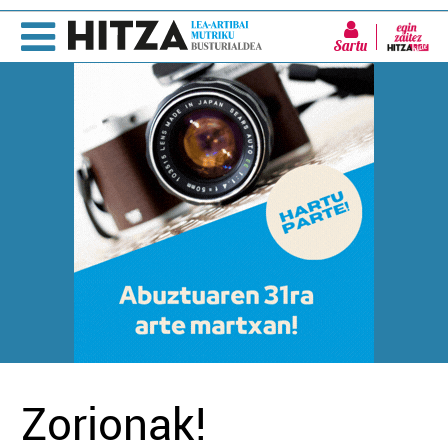
Sartu
Zorionak!