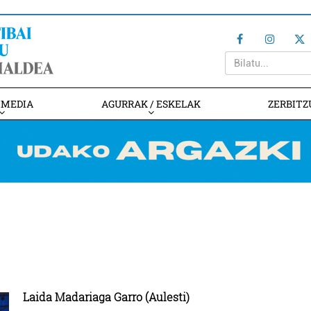
IMEDIA
AGURRAK / ESKELAK
ZERBITZ
Laida Madariaga Garro (Aulesti)