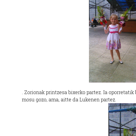
. Zorionak printzesa bixerko partez. Ia oporretati
mosu gozo, ama, aitte da Lukenen partez.