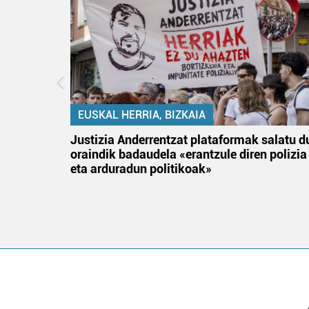
EUSKAL HERRIA, BIZKAIA
an
Justizia Anderrentzat plataformak salatu d
oraindik badaudela «erantzule diren polizia
eta arduradun politikoak»