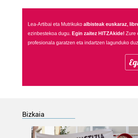
Lea-Artibai eta Mutrikuko
albisteak euskaraz, libre
ezinbestekoa dugu.
Egin zaitez HITZAkide!
Zure 
profesionala garatzen eta indartzen lagunduko duz
Eg
Bizkaia