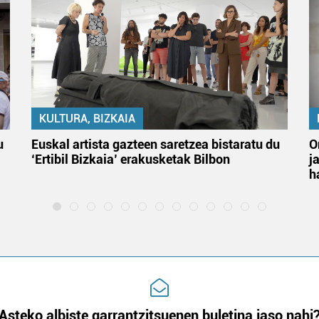
KULTURA, BIZKAIA
u
Euskal artista gazteen saretzea bistaratu du
O
‘Ertibil Bizkaia’ erakusketak Bilbon
j
h
Asteko albiste garrantzitsuenen buletina jaso nahi