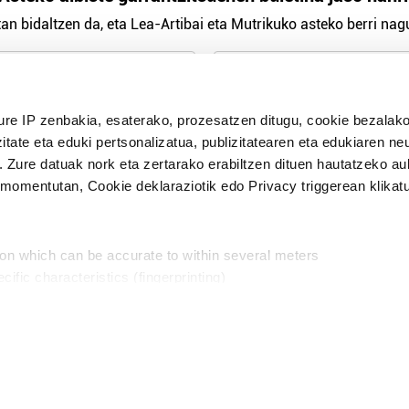
an bidaltzen da, eta Lea-Artibai eta Mutrikuko asteko berri nagu
n Politika
irakurri eta onartzen dut.
ure IP zenbakia, esaterako, prozesatzen ditugu, cookie bezalako
H
itate eta eduki pertsonalizatua, publizitatearen eta edukiaren ne
. Zure datuak nork eta zertarako erabiltzen dituen hautatzeko a
omentutan, Cookie deklaraziotik edo Privacy triggerean klikat
Publizitatea
ion which can be accurate to within several meters
in
cific characteristics (fingerprinting)
d and set your preferences in the
details section
.
aratik, modu librean kontatzea da gure eginkizuna. Horret
intzoena da HITZAkide egitea.
n ditugu, zure IP zenbakia, besteak beste, teknologia erabiliz,
Babesleak:
, iragarkiak eta edukia neurtzeko, jendeari buruzko informazioa b
abiltzen dituen hauta dezakezu.