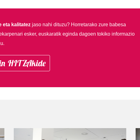
 eta kalitatez
jaso nahi dituzu?
Horretarako zure babesa
ekarpenari esker, euskaratik eginda dagoen tokiko informazio
u.
in HITZAkide