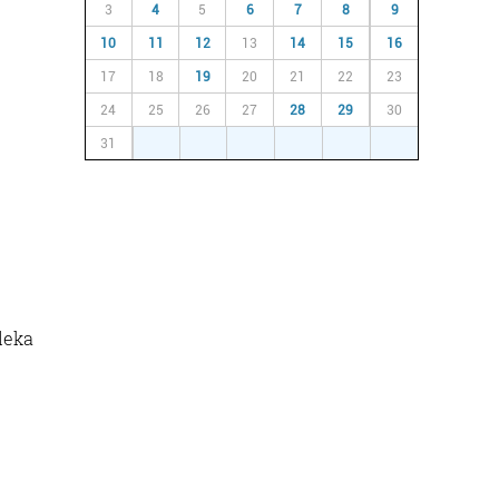
3
4
5
6
7
8
9
10
11
12
13
14
15
16
17
18
19
20
21
22
23
24
25
26
27
28
29
30
31
1
2
3
4
5
6
ileka