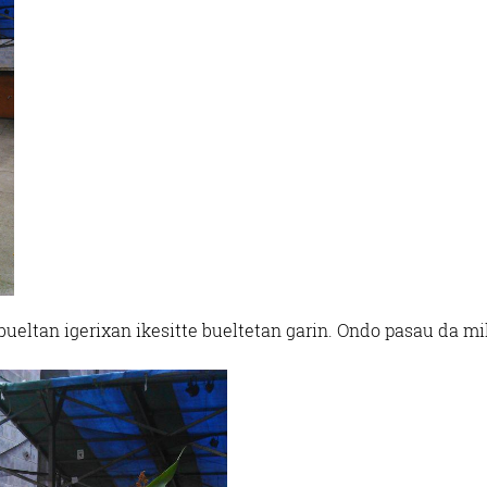
k bueltan igerixan ikesitte bueltetan garin. Ondo pasau da m