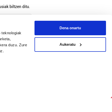
siak biltzen ditu.
Dena onartu
 teknologiak
arpidetu
urketa,
Aukeratu
ukera duzu. Zure
uz.
Argitalpen politika
Aniztasun politika
Pribatutasun politika
Cookieak
arako zure ekarpena
 cookieak
iltzeko eta