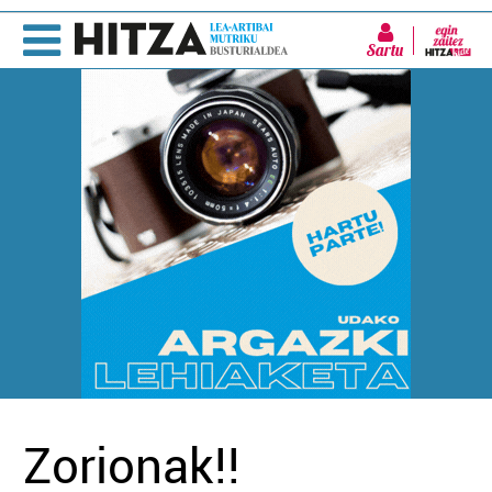
Sartu
Zorionak!!