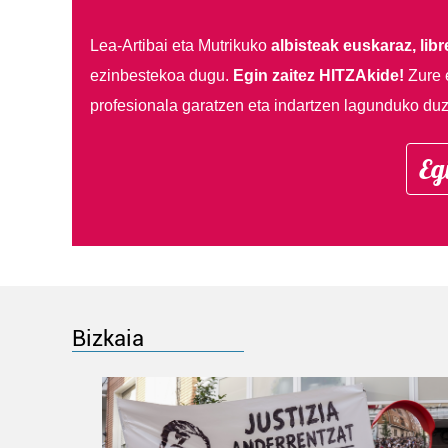
Lea-Artibai eta Mutrikuko
albisteak euskaraz, libre
ezinbestekoa dugu.
Egin zaitez HITZAkide!
Zure 
profesionala garatzen eta indartzen lagunduko duz
Eg
Bizkaia