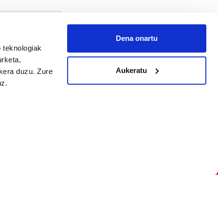
Dena onartu
 teknologiak
arpidetu
urketa,
Aukeratu
ukera duzu. Zure
uz.
Argitalpen politika
Aniztasun politika
Pribatutasun politika
Cookieak
arako zure ekarpena
 cookieak
iltzeko eta
deen zerrenda,