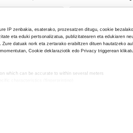
n Politika
irakurri eta onartzen dut.
ure IP zenbakia, esaterako, prozesatzen ditugu, cookie bezalako
H
itate eta eduki pertsonalizatua, publizitatearen eta edukiaren ne
. Zure datuak nork eta zertarako erabiltzen dituen hautatzeko a
omentutan, Cookie deklaraziotik edo Privacy triggerean klikat
Publizitatea
ion which can be accurate to within several meters
in
cific characteristics (fingerprinting)
d and set your preferences in the
details section
.
aratik, modu librean kontatzea da gure eginkizuna. Horret
intzoena da HITZAkide egitea.
n ditugu, zure IP zenbakia, besteak beste, teknologia erabiliz,
Babesleak:
, iragarkiak eta edukia neurtzeko, jendeari buruzko informazioa b
abiltzen dituen hauta dezakezu.
interes komertzial legitimoetan babesten dira. Ikusi gure bazki