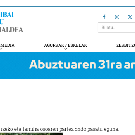
IMEDIA
AGURRAK / ESKELAK
ZERBITZ
-izeko eta familia osoaren partez ondo pasatu eguna.