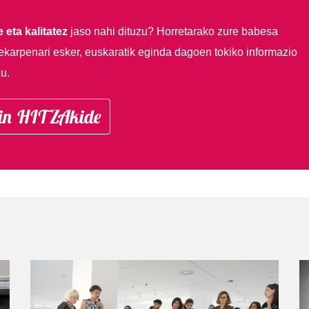
 eta kalitatez
jaso nahi dituzu?
Horretarako zure babesa
ekarpenari esker, euskaratik eginda dagoen tokiko informazio
u.
in HITZAkide