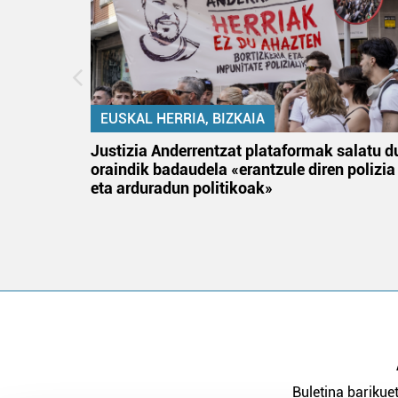
EUSKAL HERRIA, BIZKAIA
an
Justizia Anderrentzat plataformak salatu d
oraindik badaudela «erantzule diren polizia
eta arduradun politikoak»
Buletina barikuet