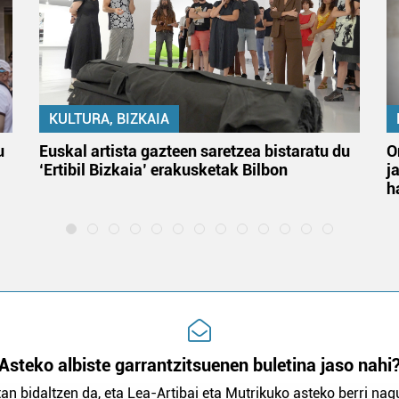
KULTURA, BIZKAIA
u
Euskal artista gazteen saretzea bistaratu du
O
‘Ertibil Bizkaia’ erakusketak Bilbon
j
h
Asteko albiste garrantzitsuenen buletina jaso nahi
an bidaltzen da, eta Lea-Artibai eta Mutrikuko asteko berri nagu