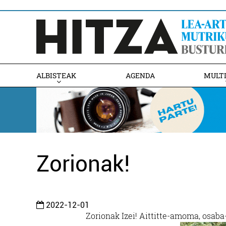
ALBISTEAK
AGENDA
MULT
Zorionak!
2022-12-01
Zorionak Izei! Aittitte-amoma, osaba