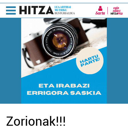
Sartu
Zorionak!!!