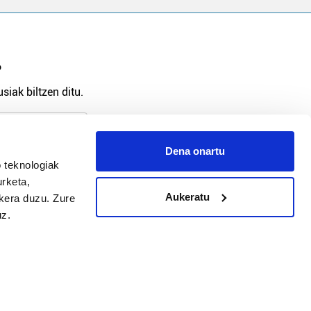
?
siak biltzen ditu.
Dena onartu
 teknologiak
arpidetu
urketa,
Aukeratu
ukera duzu. Zure
uz.
Argitalpen politika
Aniztasun politika
Pribatutasun politika
Cookieak