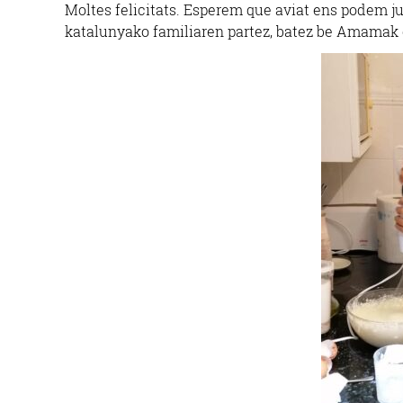
Moltes felicitats. Esperem que aviat ens podem ju
katalunyako familiaren partez, batez be Amamak e