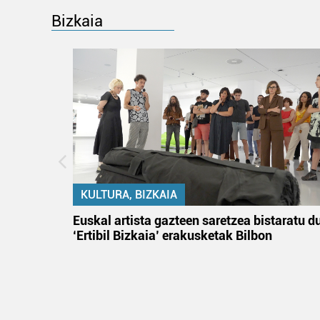
Bizkaia
KULTURA, BIZKAIA
na
Euskal artista gazteen saretzea bistaratu d
‘Ertibil Bizkaia’ erakusketak Bilbon