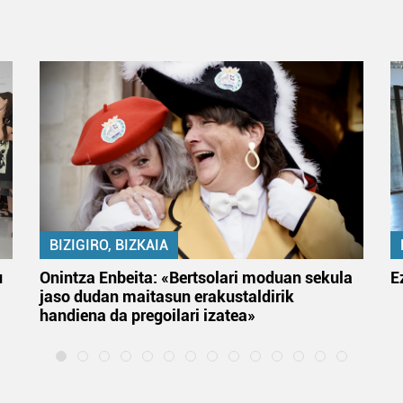
BIZIGIRO, BIZKAIA
u
Onintza Enbeita: «Bertsolari moduan sekula
E
jaso dudan maitasun erakustaldirik
handiena da pregoilari izatea»