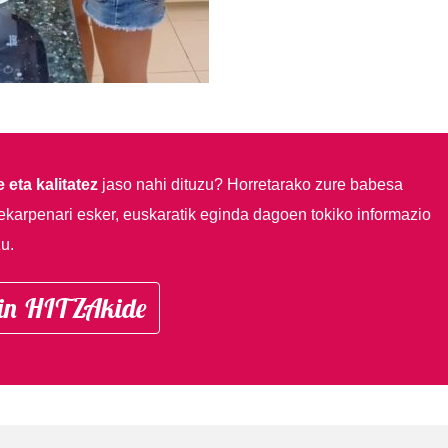
 eta kalitatez
jaso nahi dituzu?
Horretarako zure babesa
ekarpenari esker, euskaratik eginda dagoen tokiko informazio
u.
in HITZAkide