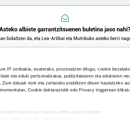
Asteko albiste garrantzitsuenen buletina jaso nahi
an bidaltzen da, eta Lea-Artibai eta Mutrikuko asteko berri nagu
n Politika
irakurri eta onartzen dut.
ure IP zenbakia, esaterako, prozesatzen ditugu, cookie bezalako
H
itate eta eduki pertsonalizatua, publizitatearen eta edukiaren ne
. Zure datuak nork eta zertarako erabiltzen dituen hautatzeko a
omentutan, Cookie deklaraziotik edo Privacy triggerean klikat
Publizitatea
ion which can be accurate to within several meters
in
cific characteristics (fingerprinting)
d and set your preferences in the
details section
.