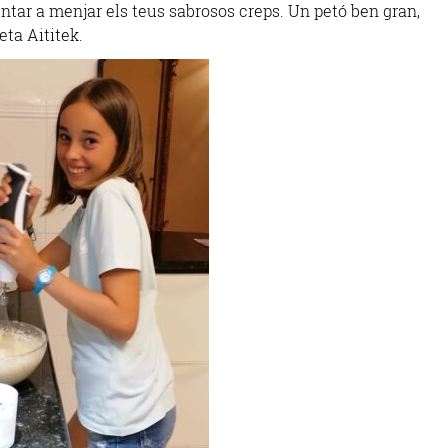
ntar a menjar els teus sabrosos creps. Un petó ben gran,
ta Aititek.