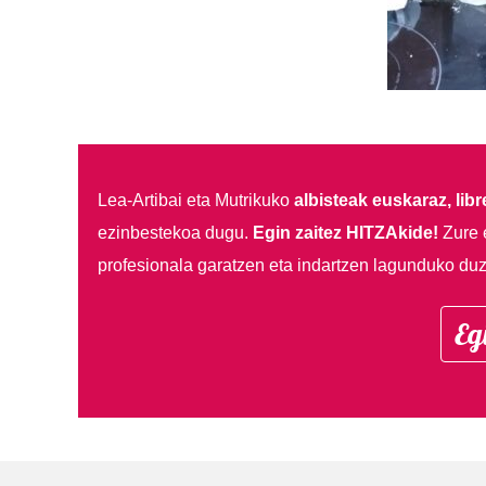
Lea-Artibai eta Mutrikuko
albisteak euskaraz, libre
ezinbestekoa dugu.
Egin zaitez HITZAkide!
Zure 
profesionala garatzen eta indartzen lagunduko duz
Eg