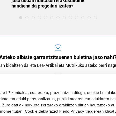
jaso dudan maitasun erakustaldirik
handiena da pregoilari izatea»
Asteko albiste garrantzitsuenen buletina jaso nahi
an bidaltzen da, eta Lea-Artibai eta Mutrikuko asteko berri nagu
n Politika
irakurri eta onartzen dut.
ure IP zenbakia, esaterako, prozesatzen ditugu, cookie bezalako
H
itate eta eduki pertsonalizatua, publizitatearen eta edukiaren ne
. Zure datuak nork eta zertarako erabiltzen dituen hautatzeko a
omentutan, Cookie deklaraziotik edo Privacy triggerean klikat