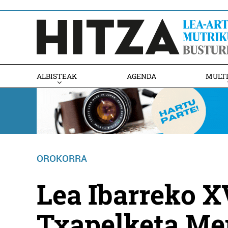
ALBISTEAK
AGENDA
MULT
OROKORRA
Lea Ibarreko X
Txapelketa Me