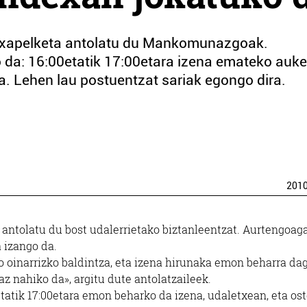
a Txapelketa antolatu du Mankomunazgoak.
da: 16:00etatik 17:00etara izena emateko auke
a. Lehen lau postuentzat sariak egongo dira.
201
ntolatu du bost udalerrietako biztanleentzat. Aurtengoaga
 izango da.
o oinarrizko baldintza, eta izena hirunaka emon beharra dag
z nahiko da», argitu dute antolatzaileek.
atik 17:00etara emon beharko da izena, udaletxean, eta ost