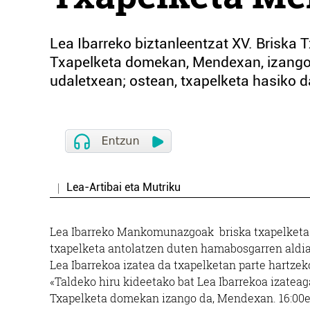
Lea Ibarreko biztanleentzat XV. Brisk
Txapelketa domekan, Mendexan, izango 
udaletxean; ostean, txapelketa hasiko d
Lea-Artibai eta Mutriku
Lea Ibarreko Mankomunazgoak briska txapelketa a
txapelketa antolatzen duten hamabosgarren aldia
Lea Ibarrekoa izatea da txapelketan parte hartzek
«Taldeko hiru kideetako bat Lea Ibarrekoa izateaga
Txapelketa domekan izango da, Mendexan. 16:00et