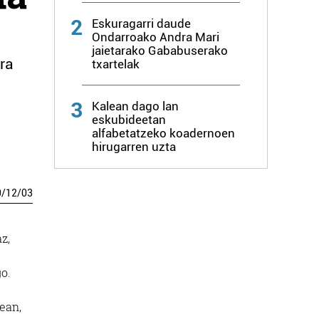
2
Eskuragarri daude
Ondarroako Andra Mari
jaietarako Gababuserako
ra
txartelak
3
Kalean dago lan
eskubideetan
alfabetatzeko koadernoen
hirugarren uzta
0
/
12
/
03
z,
o.
ean,