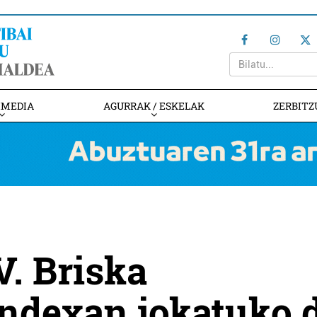
IMEDIA
AGURRAK / ESKELAK
ZERBITZ
V. Briska
ndexan jokatuko 