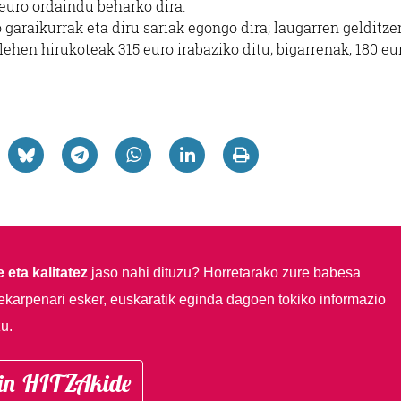
 euro ordaindu beharko dira.
garaikurrak eta diru sariak egongo dira; laugarren gelditze
ehen hirukoteak 315 euro irabaziko ditu; bigarrenak, 180 eu
 eta kalitatez
jaso nahi dituzu?
Horretarako zure babesa
ekarpenari esker, euskaratik eginda dagoen tokiko informazio
u.
in HITZAkide