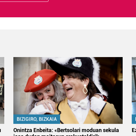
BIZIGIRO, BIZKAIA
u
Onintza Enbeita: «Bertsolari moduan sekula
E