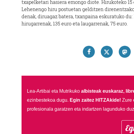
txapelketari hasiera emongo diote. Hirukoteko 15
Lehenengo hiru postuetan gelditzen direnentzako 
denak, diruagaz batera, txanpaina eskuratuko du: l
hirugarrenak, 135 euro eta laugarrenak, 75 euro.
Lea-Artibai eta Mutrikuko
albisteak euskaraz, libre
ezinbestekoa dugu.
Egin zaitez HITZAkide!
Zure 
profesionala garatzen eta indartzen lagunduko duz
Eg