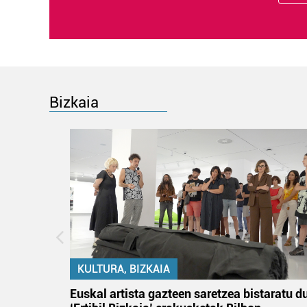
Bizkaia
KULTURA, BIZKAIA
tik
Euskal artista gazteen saretzea bistaratu d