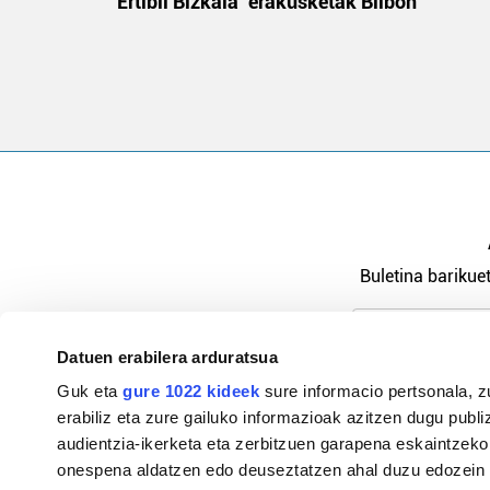
 gizon
‘Ertibil Bizkaia’ erakusketak Bilbon
Buletina barikuet
Datuen erabilera arduratsua
Pribatutasu
Guk eta
gure 1022 kideek
sure informacio pertsonala, z
erabiliz eta zure gailuko informazioak azitzen dugu publiz
audientzia-ikerketa eta zerbitzuen garapena eskaintzeko
onespena aldatzen edo deuseztatzen ahal duzu edozein m