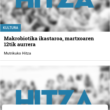
KULTURA
Makrobiotika ikastaroa, martxoaren
12tik aurrera
Mutrikuko Hitza