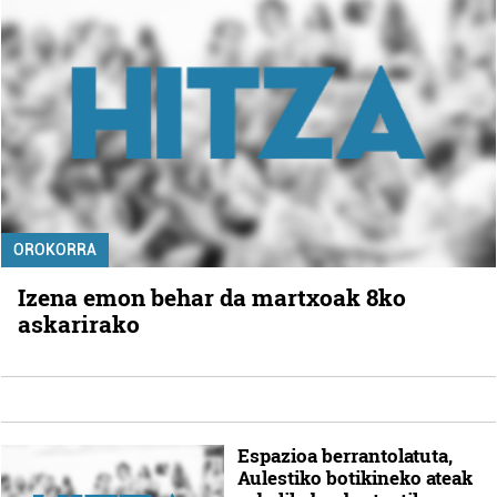
OROKORRA
Izena emon behar da martxoak 8ko
askarirako
Espazioa berrantolatuta,
Aulestiko botikineko ateak