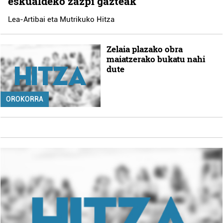
eskualdeko zazpi gazteak
Lea-Artibai eta Mutrikuko Hitza
Zelaia plazako obra
maiatzerako bukatu nahi
dute
OROKORRA