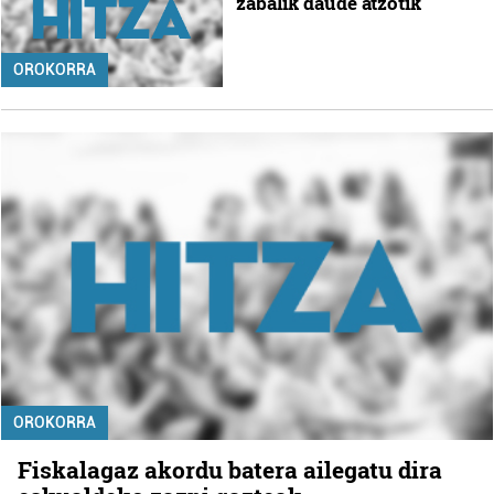
zabalik daude atzotik
OROKORRA
OROKORRA
Fiskalagaz akordu batera ailegatu dira