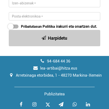
Pribatutasun Politika
irakurri eta onartzen dut.
Harpidetu
94-684 44 36
lea-artibai@hitza.eus
Arretxinaga etorbidea, 1 - 48270 Markina-Xemein
Publizitatea