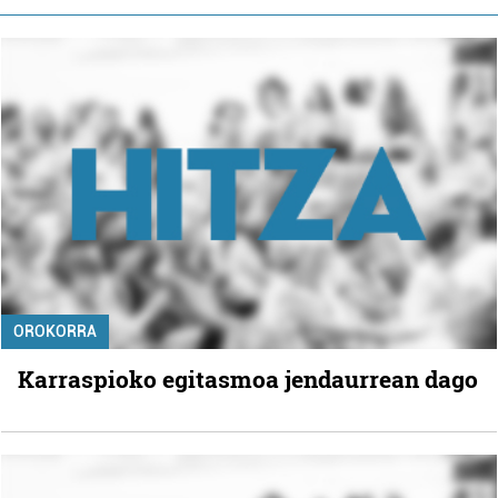
OROKORRA
Karraspioko egitasmoa jendaurrean dago