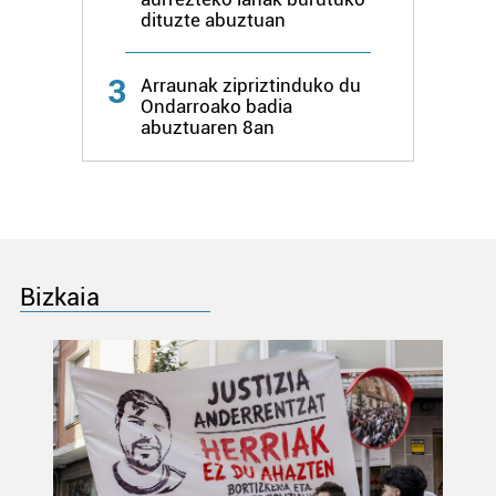
dituzte abuztuan
3
Arraunak zipriztinduko du
Ondarroako badia
abuztuaren 8an
Bizkaia