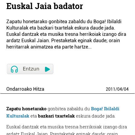
Euskal Jaia badator
Zapatu honetarako gonbitea zabaldu du Boga! Ibilaldi
Kulturalak eta bazkari txartelak eskura daude jada.
Euskal dantzak eta musika tresna herrikoiak izango dira
ardatz Euskal Jaian. Prestaketak eginak daude; orain
herritarrak animatzea eta parte hartze...
Ondarroako Hitza
2011
/
04
/
04
Zapatu honetarako
gonbitea zabaldu du
Boga! Ibilaldi
Kulturalak
eta
bazkari txartelak
eskura daude jada.
Euskal dantzak eta musika tresna herrikoiak izango dira
ardatz Euskal Jaian. Prestaketak eginak daude; orain