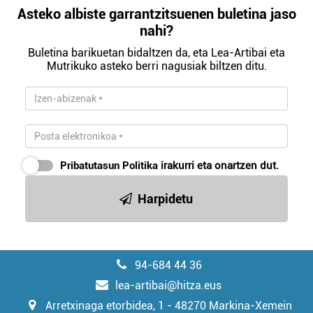
Asteko albiste garrantzitsuenen buletina jaso
nahi?
Buletina barikuetan bidaltzen da, eta Lea-Artibai eta
Mutrikuko asteko berri nagusiak biltzen ditu.
Pribatutasun Politika
irakurri eta onartzen dut.
Harpidetu
94-684 44 36
lea-artibai@hitza.eus
Arretxinaga etorbidea, 1 - 48270 Markina-Xemein