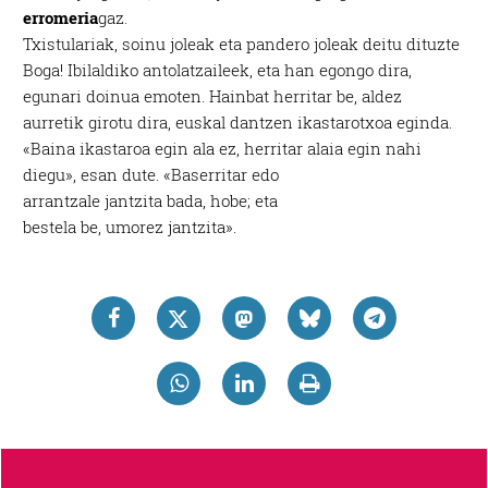
erromeria
gaz.
Txistulariak, soinu joleak eta pandero joleak deitu dituzte
Boga! Ibilaldiko antolatzaileek, eta han egongo dira,
egunari doinua emoten. Hainbat herritar be, aldez
aurretik girotu dira, euskal dantzen ikastarotxoa eginda.
«Baina ikastaroa egin ala ez, herritar
alaia egin nahi
diegu», esan dute. «Baserritar edo
arrantzale jantzita bada, hobe; eta
bestela be, umorez jantzita».