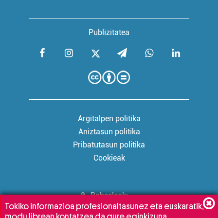
Publizitatea
Argitalpen politika
Aniztasun politika
Pribatutasun politika
Cookieak
Babesleak:
Tokiko informazioa profesionaltasunez eta euskaratik,
modu librean kontatzea da gure eginkizuna.