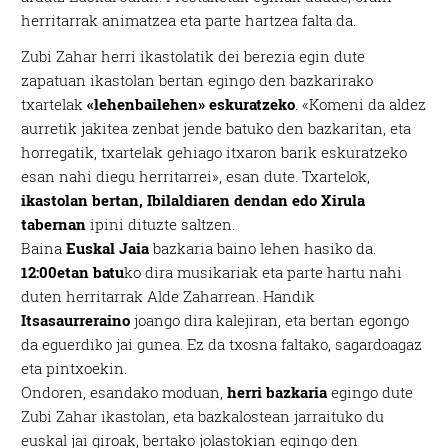
herritarrak animatzea eta parte hartzea falta da.
Zubi Zahar herri ikastolatik dei berezia egin dute
zapatuan ikastolan bertan egingo den bazkarirako
txartelak
«lehenbailehen» eskuratzeko
. «Komeni da aldez
aurretik jakitea zenbat jende batuko den bazkaritan, eta
horregatik, txartelak gehiago itxaron barik eskuratzeko
esan nahi diegu herritarrei», esan dute. Txartelok,
ikastolan bertan, Ibilaldiaren dendan edo Xirula
tabernan
ipini dituzte saltzen.
Baina
Euskal Jaia
bazkaria baino lehen hasiko da.
12:00etan batu
ko dira musikariak eta parte hartu nahi
duten herritarrak Alde Zaharrean. Handik
Itsasaurreraino
joango dira kalejiran, eta bertan egongo
da eguerdiko jai gunea. Ez da txosna faltako, sagardoagaz
eta pintxoekin.
Ondoren, esandako moduan,
herri bazkaria
egingo dute
Zubi Zahar ikastolan, eta bazkalostean jarraituko du
euskal jai giroak, bertako jolastokian egingo den