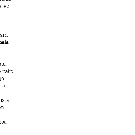
or ez
arri
bala
ta,
Artako
go
eaa
nista
en
koa