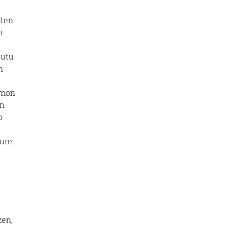
aten
i
gutu
n
emon
en
o
gure
zen,