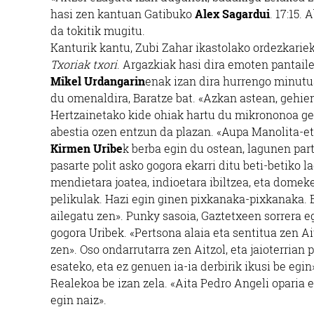
hasi zen kantuan Gatibuko
Alex Sagardui
. 17:15.
da tokitik mugitu.
Kanturik kantu, Zubi Zahar ikastolako ordezkariek
Txoriak txori
. Argazkiak hasi dira emoten pantailet
Mikel Urdangarin
enak izan dira hurrengo minutua
du omenaldira, Baratze bat. «Azkan astean, gehiene
Hertzainetako kide ohiak hartu du mikrononoa gero
abestia ozen entzun da plazan. «Aupa Manolita-et
Kirmen Uribe
k berba egin du ostean, lagunen parte
pasarte polit asko gogora ekarri ditu beti-betiko 
mendietara joatea, indioetara ibiltzea, eta dome
pelikulak. Hazi egin ginen pixkanaka-pixkanaka. E
ailegatu zen». Punky sasoia, Gaztetxeen sorrera e
gogora Uribek. «Pertsona alaia eta sentitua zen Ai
zen». Oso ondarrutarra zen Aitzol, eta jaioterria
esateko, eta ez genuen ia-ia derbirik ikusi be egin
Realekoa be izan zela. «Aita Pedro Angeli oparia e
egin naiz».