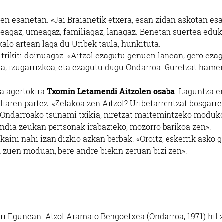
en esanetan. «Jai Braianetik etxera, esan zidan askotan es
teagaz, umeagaz, familiagaz, lanagaz. Benetan suertea eduk
alo artean laga du Uribek taula, hunkituta.
, trikiti doinuagaz. «Aitzol ezagutu genuen lanean, gero eza
a, izugarrizkoa, eta ezagutu dugu Ondarroa. Guretzat hame
a agertokira
Txomin Letamendi Aitzolen osaba
. Laguntza 
liaren partez. «Zelakoa zen Aitzol? Uribetarrentzat bosgarr
t Ondarroako tsunami txikia, niretzat maitemintzeko moduk
andia zeukan pertsonak irabazteko, mozorro barikoa zen».
ini nahi izan dizkio azkan berbak. «Oroitz, eskerrik asko 
 zuen moduan, bere andre biekin zeruan bizi zen».
.
ri Egunean. Atzol Aramaio Bengoetxea (Ondarroa, 1971) hil 