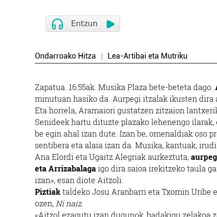
Ondarroako Hitza
Lea-Artibai eta Mutriku
Zapatua. 16:55ak. Musika Plaza bete-beteta dago.
minutuan hasiko da. Aurpegi itzalak ikusten dira 
Eta horrela, Aramaiori gustatzen zitzaion lantxer
Senideek hartu dituzte plazako lehenengo ilarak, et
be egin ahal izan dute. Izan be, omenaldiak oso p
sentibera eta alaia izan da. Musika, kantuak, irudi
Ana Elordi eta Ugaitz Alegriak aurkeztuta,
aurpeg
eta Arrizabalaga
igo dira saioa irekitzeko taula g
izan», esan diote Aitzoli.
Piztiak
taldeko Josu Aranbarri eta Txomin Uribe e
ozen,
Ni naiz
.
«Aitzol ezagutu izan dugunok, badakigu zelakoa z