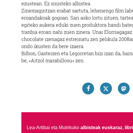
ezustean. Ez sinisteko albistea.
Zinemagintzan erabat sartuta, lehenengo film lab
eroandakoak gogoan. Sari asko lortu zituen, tartea
egiteko aukera eduki zuen produktora handi bateg
tranbia eroan nahi zuen zinera. Unai Elorriagagaz
chocolate izenagaz estreinatu zen pelikula 2008an
ondo ikusten da bere izaera. .
Bilbon, Gasteizen eta Legorretan bizi izan da, ba
be, «Aitzol marabillosu» zen.
Lea-Artibai eta Mutrikuko
albisteak euskaraz, libre