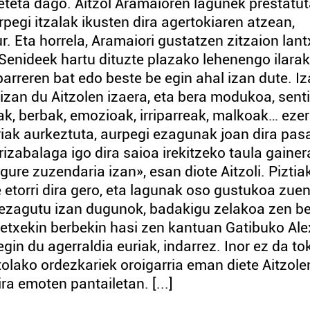
teta dago. Aitzol Aramaioren lagunek prestatu
egi itzalak ikusten dira agertokiaren atzean,
r. Eta horrela, Aramaiori gustatzen zitzaion lant
Senideek hartu dituzte plazako lehenengo ilarak
riparreren bat edo beste be egin ahal izan dute. I
izan du Aitzolen izaera, eta bera modukoa, sent
iak, berbak, emozioak, irriparreak, malkoak… ezer
griak aurkeztuta, aurpegi ezagunak joan dira pas
rizabalaga igo dira saioa irekitzeko taula gainer
gure zuzendaria izan», esan diote Aitzoli. Piztia
 etorri dira gero, eta lagunak oso gustukoa zue
l ezagutu izan dugunok, badakigu zelakoa zen b
retxekin berbekin hasi zen kantuan Gatibuko Ale
in du agerraldia euriak, indarrez. Inor ez da tok
tolako ordezkariek oroigarria eman diete Aitzole
ra emoten pantailetan. [...]