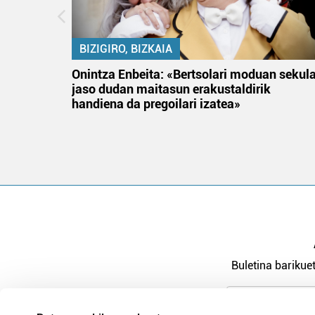
BIZIGIRO, BIZKAIA
na
Onintza Enbeita: «Bertsolari moduan sekul
jaso dudan maitasun erakustaldirik
handiena da pregoilari izatea»
Buletina barikuet