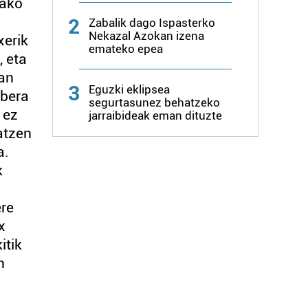
tako
2
Zabalik dago Ispasterko
Nekazal Azokan izena
xerik
emateko epea
, eta
zan
3
Eguzki eklipsea
ibera
segurtasunez behatzeko
 ez
jarraibideak eman dituzte
atzen
a.
k
n
ere
x
itik
n