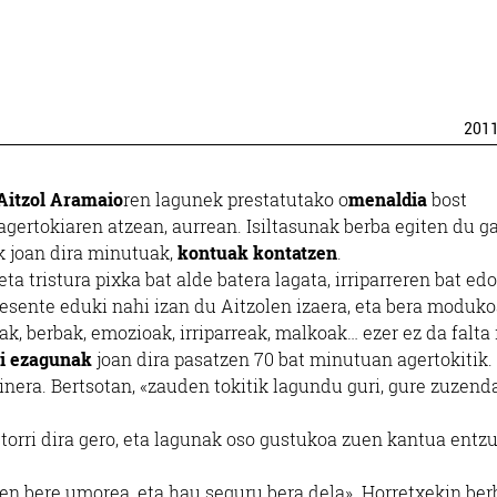
201
Aitzol Aramaio
ren lagunek prestatutako o
menaldia
bost
agertokiaren atzean, aurrean. Isiltasunak berba egiten du ga
ik joan dira minutuak,
kontuak kontatzen
.
a tristura pixka bat alde batera lagata, irriparreren bat ed
resente eduki nahi izan du Aitzolen izaera, eta bera moduko
ak, berbak, emozioak, irriparreak, malkoak… ezer ez da falta 
i ezagunak
joan dira pasatzen 70 bat minutuan agertokitik.
ainera. Bertsotan, «zauden tokitik lagundu guri, gure zuzend
torri dira gero, eta lagunak oso gustukoa zuen kantua entzu
en bere umorea, eta hau seguru bera dela». Horretxekin ber