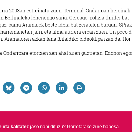
urra 2003an estreinatu zuen, Terminal, Ondarroan heroinak
n Berlinaleko lehenengo saria. Geroago, polizia thriller bat
az, baina Aramaiok beste ideia bat zerabilen buruan. SPra
 harremanetan jarri, eta filma aurrera eroan zuen. Un poco 
. Aramaioren azkan lana Ibilaldiko bideoklipa izan da. Hor
ina Ondarroara etortzen zen ahal zuen guztietan. Edonon eg
 eta kalitatez
jaso nahi dituzu?
Horretarako zure babesa