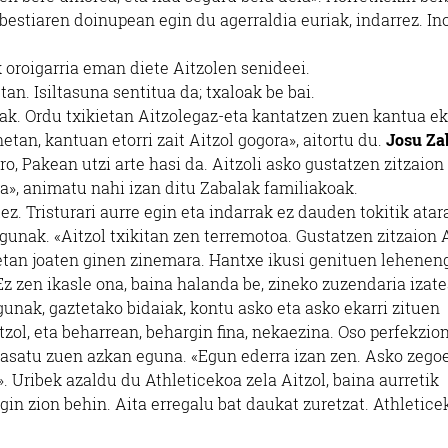
 Abestiaren doinupean egin du agerraldia euriak, indarrez. In
 oroigarria eman diete Aitzolen senideei.
an. Isiltasuna sentitua da; txaloak be bai.
k. Ordu txikietan Aitzolegaz-eta kantatzen zuen kantua ek
tan, kantuan etorri zait Aitzol gogora», aitortu du.
Josu Za
, Pakean utzi arte hasi da. Aitzoli asko gustatzen zitzaion
a», animatu nahi izan ditu Zabalak familiakoak.
z. Tristurari aurre egin eta indarrak ez dauden tokitik atara
lagunak. «Aitzol txikitan zen terremotoa. Gustatzen zitzaion 
ketan joaten ginen zinemara. Hantxe ikusi genituen lehenen
z zen ikasle ona, baina halanda be, zineko zuzendaria izat
gunak, gaztetako bidaiak, kontu asko eta asko ekarri zituen
tzol, eta beharrean, behargin fina, nekaezina. Oso perfekzio
n pasatu zuen azkan eguna. «Egun ederra izan zen. Asko zego
». Uribek azaldu du Athleticekoa zela Aitzol, baina aurretik
gin zion behin. Aita erregalu bat daukat zuretzat. Athletice