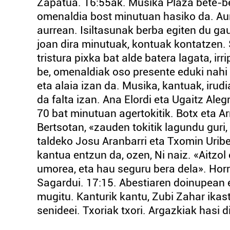
Zapatua. 16:55ak. Musika Plaza bete-be
omenaldia bost minutuan hasiko da. Aurp
aurrean. Isiltasunak berba egiten du gau
joan dira minutuak, kontuak kontatzen. 
tristura pixka bat alde batera lagata, ir
be, omenaldiak oso presente eduki nahi 
eta alaia izan da. Musika, kantuak, irud
da falta izan. Ana Elordi eta Ugaitz Ale
70 bat minutuan agertokitik. Botx eta Ar
Bertsotan, «zauden tokitik lagundu guri, 
taldeko Josu Aranbarri eta Txomin Uribe
kantua entzun da, ozen, Ni naiz. «Aitzo
umorea, eta hau seguru bera dela». Hor
Sagardui. 17:15. Abestiaren doinupean eg
mugitu. Kanturik kantu, Zubi Zahar ikas
senideei. Txoriak txori. Argazkiak hasi di