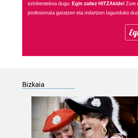
ezinbestekoa dugu.
Egin zaitez HITZAkide!
Zure 
profesionala garatzen eta indartzen lagunduko duz
Eg
Bizkaia