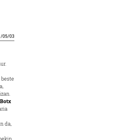
1
/
05
/
03
ur.
o beste
a,
izan.
Botx
aria
n da,
bekin