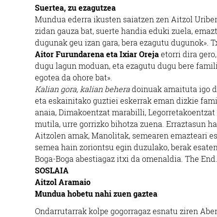
Suertea, zu ezagutzea
Mundua ederra ikusten saiatzen zen Aitzol Uriber
zidan gauza bat, suerte handia eduki zuela, emaz
dugunak geu izan gara, bera ezagutu dugunok». Tx
Aitor Furundarena eta Ixiar Oreja
etorri dira gero
dugu lagun moduan, eta ezagutu dugu bere famili
egotea da ohore bat».
Kalian gora, kalian behera
doinuak amaituta igo d
eta eskainitako guztiei eskerrak eman dizkie fami
anaia, Dimakoentzat marabilli, Legorretakoentza
mutila, urre gorrizko bihotza zuena. Erraztasun h
Aitzolen amak, Manolitak, semearen emazteari eska
semea hain zoriontsu egin duzulako, berak esaten
Boga-Boga abestiagaz itxi da omenaldia. The End
SOSLAIA
Aitzol Aramaio
Mundua hobetu nahi zuen gaztea
Ondarrutarrak kolpe gogorragaz esnatu ziren Aber