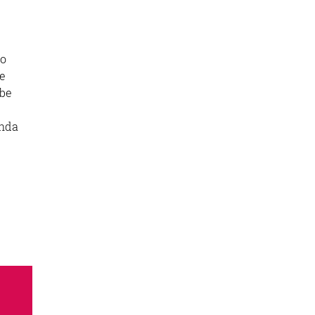
ko
de
 be
onda