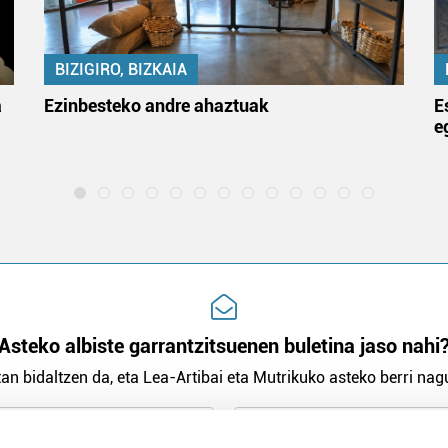
BIZIGIRO, BIZKAIA
a
Ezinbesteko andre ahaztuak
E
e
Asteko albiste garrantzitsuenen buletina jaso nahi
an bidaltzen da, eta Lea-Artibai eta Mutrikuko asteko berri nagu