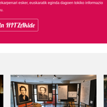
ekarpenari esker, euskaratik eginda dagoen tokiko informazio
u.
in HITZAkide