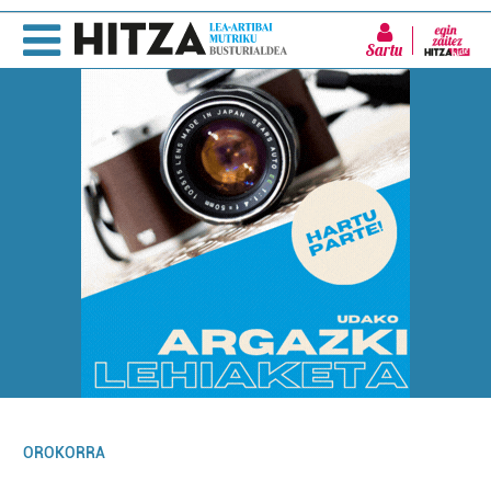
Sartu
OROKORRA