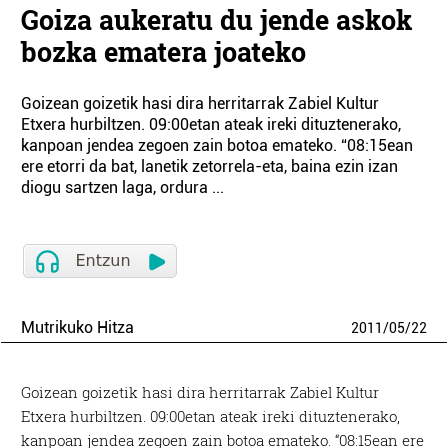
Goiza aukeratu du jende askok
bozka ematera joateko
Goizean goizetik hasi dira herritarrak Zabiel Kultur
Etxera hurbiltzen. 09:00etan ateak ireki dituztenerako,
kanpoan jendea zegoen zain botoa emateko. “08:15ean
ere etorri da bat, lanetik zetorrela-eta, baina ezin izan
diogu sartzen laga, ordura ...
Mutrikuko Hitza
2011
/
05
/
22
Goizean goizetik hasi dira herritarrak Zabiel Kultur
Etxera hurbiltzen. 09:00etan ateak ireki dituztenerako,
kanpoan jendea zegoen zain botoa emateko. “08:15ean ere