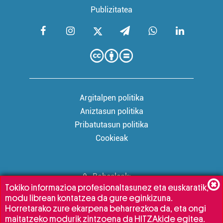
Publizitatea
Argitalpen politika
Aniztasun politika
Pribatutasun politika
Cookieak
Babesleak:
Tokiko informazioa profesionaltasunez eta euskaratik,
modu librean kontatzea da gure eginkizuna.
Horretarako zure ekarpena beharrezkoa da, eta ongi
maitatzeko modurik zintzoena da HITZAkide egitea.