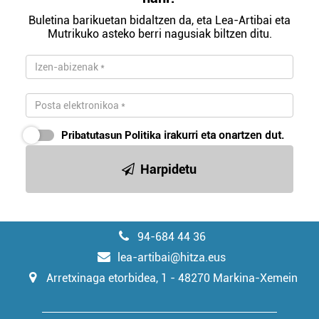
Buletina barikuetan bidaltzen da, eta Lea-Artibai eta
Mutrikuko asteko berri nagusiak biltzen ditu.
Pribatutasun Politika
irakurri eta onartzen dut.
Harpidetu
94-684 44 36
lea-artibai@hitza.eus
Arretxinaga etorbidea, 1 - 48270 Markina-Xemein