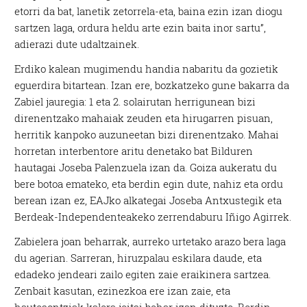
etorri da bat, lanetik zetorrela-eta, baina ezin izan diogu
sartzen laga, ordura heldu arte ezin baita inor sartu”,
adierazi dute udaltzainek.
Erdiko kalean mugimendu handia nabaritu da gozietik
eguerdira bitartean. Izan ere, bozkatzeko gune bakarra da
Zabiel jauregia: 1 eta 2. solairutan herrigunean bizi
direnentzako mahaiak zeuden eta hirugarren pisuan,
herritik kanpoko auzuneetan bizi direnentzako. Mahai
horretan interbentore aritu denetako bat Bilduren
hautagai Joseba Palenzuela izan da. Goiza aukeratu du
bere botoa emateko, eta berdin egin dute, nahiz eta ordu
berean izan ez, EAJko alkategai Joseba Antxustegik eta
Berdeak-Independenteakeko zerrendaburu Iñigo Agirrek.
Zabielera joan beharrak, aurreko urtetako arazo bera laga
du agerian. Sarreran, hiruzpalau eskilara daude, eta
edadeko jendeari zailo egiten zaie eraikinera sartzea.
Zenbait kasutan, ezinezkoa ere izan zaie, eta