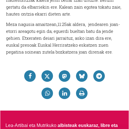
hautesontziak kalera jeitsi behar izan dituzte. Berdin
gertatu da elbarriekin ere. Kalean zain egotea tokatu zaie,
hautes ontzia ekarri dieten arte.
Meza nagusia amaitzean,11:25ak aldera, jendearen joan-
etorri areagotu egin da; eguerdi bueltan batu da jende
gehien. Etxeraten deiari jarraituz, asko izan dira ere,
euskal presoak Euskal Herriratzeko eskatzen zuen
pegatina soinean zutela bozkatzera joan direnak ere.
Lea-Artibai eta Mutrikuko
albisteak euskaraz, libre eta