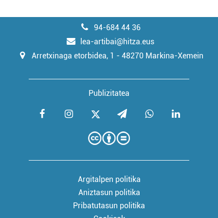
94-684 44 36
lea-artibai@hitza.eus
Arretxinaga etorbidea, 1 - 48270 Markina-Xemein
Publizitatea
Argitalpen politika
Aniztasun politika
Pribatutasun politika