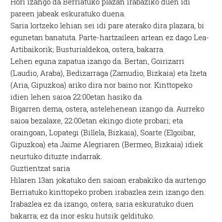
Hori izango da Berriatuko plazan irabaziko duen idi
pareen jabeak eskuratuko duena.
Saria lortzeko lehian sei idi pare aterako dira plazara, bi
egunetan banatuta. Parte-hartzaileen artean ez dago Lea-
Artibaikorik; Busturialdekoa, ostera, bakarra.
Lehen eguna zapatua izango da. Bertan, Goirizarri
(Laudio, Araba), Bedizarraga (Zamudio, Bizkaia) eta Izeta
(Aria, Gipuzkoa) ariko dira nor baino nor. Kinttopeko
idien lehen saioa 22:00etan hasiko da.
Bigarren dema, ostera, astelehenean izango da. Aurreko
saioa bezalaxe, 22:00etan ekingo diote probari; eta
oraingoan, Lopategi (Billela, Bizkaia), Soarte (Elgoibar,
Gipuzkoa) eta Jaime Alegriaren (Bermeo, Bizkaia) idiek
neurtuko dituzte indarrak.
Guztientzat saria
Hilaren 13an jokatuko den saioan erabakiko da aurtengo
Berriatuko kinttopeko proben irabazlea zein izango den.
Irabazlea ez da izango, ostera, saria eskuratuko duen
bakarra; ez da inor esku hutsik geldituko.