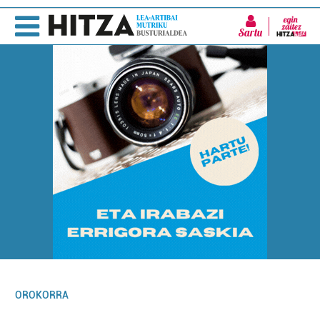
Sartu
OROKORRA