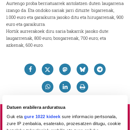
Aurtengo proba berriatuarrek antolatzen duten laugarrena
izango da. Eta ondoko sariak jarri dituzte: bigarrenak,
1.000 euro eta garaikurra jasoko ditu eta hirugarrenak, 900
euro eta garaikurra.
Hortik aurrerakoek diru saria bakarrik jasoko dute:
laugarrrenak, 800 euro; bosgarrenak, 700 euro; eta
azkenak, 600 euro.
Datuen erabilera arduratsua
Guk eta
gure 1022 kideek
sure informacio pertsonala,
Lea-Artibai eta Mutrikuko
albisteak euskaraz, libre eta
zure IP zenbakia, esaterako, prozesatzen ditugu, cookie
kalitatez
jaso nahi dituzu?
Horretarako zure babesa