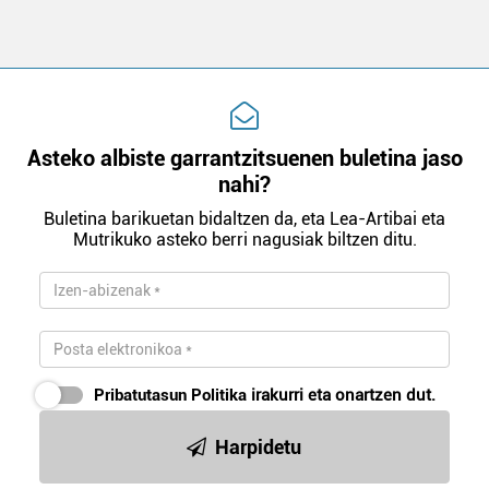
Webgune honek cookie propioak eta hirugarrenen cookie-
fitxategiak erabiltzen ditu. Zure esperientzia eta
zerbitzuak hobetzeko asmoz, cookie teknologiaz
baliatzen gara. Ohar hau onartuz gero, teknologia hori
erabiltzeko baimen esplizitua ematen diguzu.
Gehiago
irakurri
Asteko albiste garrantzitsuenen buletina jaso
nahi?
Buletina barikuetan bidaltzen da, eta Lea-Artibai eta
Mutrikuko asteko berri nagusiak biltzen ditu.
Pribatutasun Politika
irakurri eta onartzen dut.
Harpidetu