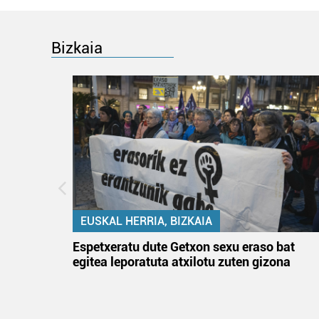
Bizkaia
EUSKAL HERRIA, BIZKAIA
atzez»
Espetxeratu dute Getxon sexu eraso bat
egitea leporatuta atxilotu zuten gizona