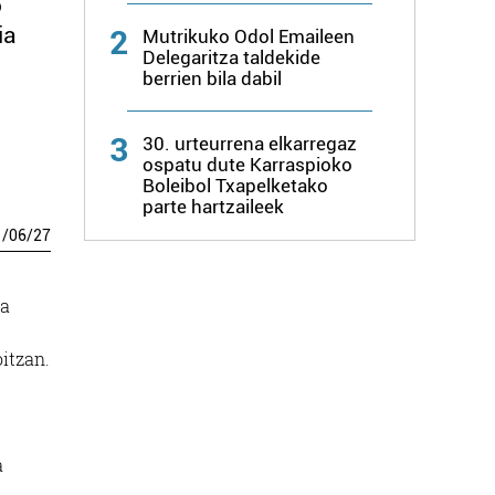
o
ia
2
Mutrikuko Odol Emaileen
Delegaritza taldekide
berrien bila dabil
3
30. urteurrena elkarregaz
ospatu dute Karraspioko
Boleibol Txapelketako
parte hartzaileek
1
/
06
/
27
ra
itzan.
a