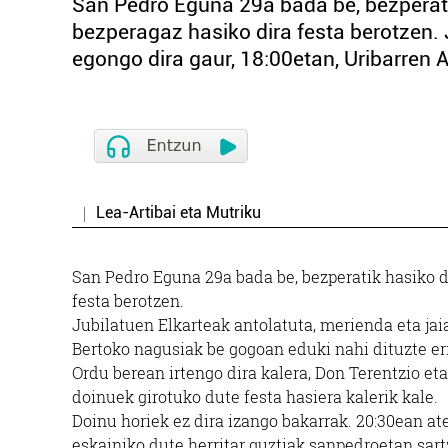
San Pedro Eguna 29a bada be, bezperati
bezperagaz hasiko dira festa berotzen. 
egongo dira gaur, 18:00etan, Uribarren 
Lea-Artibai eta Mutriku
San Pedro Eguna 29a bada be, bezperatik hasiko d
festa berotzen.
Jubilatuen Elkarteak antolatuta, merienda eta jai
Bertoko nagusiak be gogoan eduki nahi dituzte err
Ordu berean irtengo dira kalera, Don Terentzio et
doinuek girotuko dute festa hasiera kalerik kale.
Doinu horiek ez dira izango bakarrak. 20:30ean ate
eskainiko dute herritar guztiak sanpedroetan sart