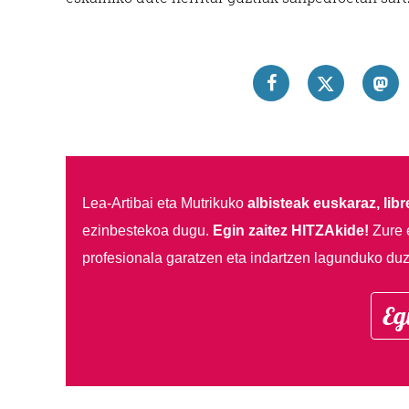
Lea-Artibai eta Mutrikuko
albisteak euskaraz, libre
ezinbestekoa dugu.
Egin zaitez HITZAkide!
Zure 
profesionala garatzen eta indartzen lagunduko duz
Eg