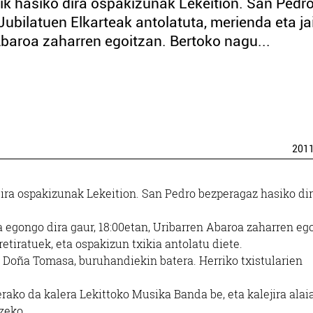
k hasiko dira ospakizunak Lekeition. San Pedr
Jubilatuen Elkarteak antolatuta, merienda eta ja
Abaroa zaharren egoitzan. Bertoko nagu...
201
ira ospakizunak Lekeition. San Pedro bezperagaz hasiko di
a egongo dira gaur, 18:00etan, Uribarren Abaroa zaharren ego
etiratuek, eta ospakizun txikia antolatu diete.
a Doña Tomasa, buruhandiekin batera. Herriko txistularien
rako da kalera Lekittoko Musika Banda be, eta kalejira alai
zeko.