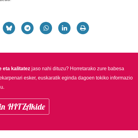
 eta kalitatez
jaso nahi dituzu?
Horretarako zure babesa
ekarpenari esker, euskaratik eginda dagoen tokiko informazio
u.
in HITZAkide