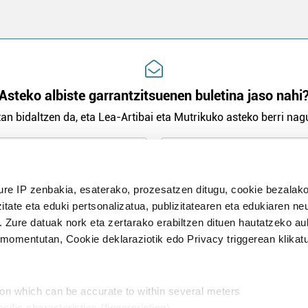
Asteko albiste garrantzitsuenen buletina jaso nahi
an bidaltzen da, eta Lea-Artibai eta Mutrikuko asteko berri nagu
n Politika
irakurri eta onartzen dut.
ure IP zenbakia, esaterako, prozesatzen ditugu, cookie bezalako
H
itate eta eduki pertsonalizatua, publizitatearen eta edukiaren ne
. Zure datuak nork eta zertarako erabiltzen dituen hautatzeko a
omentutan, Cookie deklaraziotik edo Privacy triggerean klikat
Publizitatea
ion which can be accurate to within several meters
in
cific characteristics (fingerprinting)