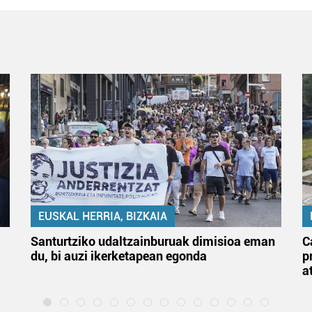
EUSKAL HERRIA, BIZKAIA
Santurtziko udaltzainburuak dimisioa eman
C
du, bi auzi ikerketapean egonda
p
a