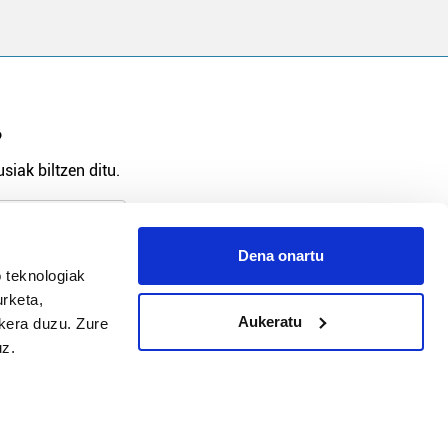
?
siak biltzen ditu.
Dena onartu
 teknologiak
arpidetu
urketa,
Aukeratu
ukera duzu. Zure
uz.
Argitalpen politika
Aniztasun politika
Pribatutasun politika