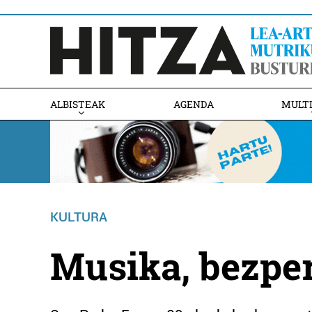
ALBISTEAK
AGENDA
MULT
KULTURA
Musika, bezper