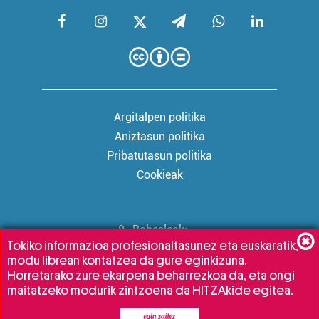
Argitalpen politika
Aniztasun politika
Pribatutasun politika
Cookieak
Babesleak:
Tokiko informazioa profesionaltasunez eta euskaratik,
modu librean kontatzea da gure eginkizuna.
Horretarako zure ekarpena beharrezkoa da, eta ongi
maitatzeko modurik zintzoena da HITZAkide egitea.