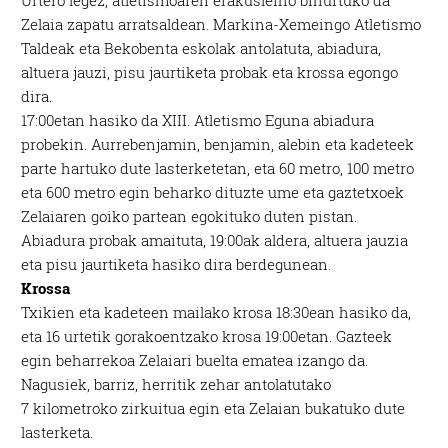
Urtero legez, atletismoaren erakusleiho bihurtuko da
Zelaia zapatu arratsaldean. Markina-Xemeingo Atletismo
Taldeak eta Bekobenta eskolak antolatuta, abiadura,
altuera jauzi, pisu jaurtiketa probak eta krossa egongo
dira.
17:00etan hasiko da XIII. Atletismo Eguna abiadura
probekin. Aurrebenjamin, benjamin, alebin eta kadeteek
parte hartuko dute lasterketetan, eta 60 metro, 100 metro
eta 600 metro egin beharko dituzte ume eta gaztetxoek
Zelaiaren goiko partean egokituko duten pistan.
Abiadura probak amaituta, 19:00ak aldera, altuera jauzia
eta pisu jaurtiketa hasiko dira berdegunean.
Krossa
Txikien eta kadeteen mailako krosa 18:30ean hasiko da,
eta 16 urtetik gorakoentzako krosa 19:00etan. Gazteek
egin beharrekoa Zelaiari buelta ematea izango da.
Nagusiek, barriz, herritik zehar antolatutako
7 kilometroko zirkuitua egin eta Zelaian bukatuko dute
lasterketa.