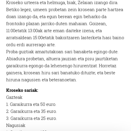
Kroseko urteera eta helmuga, biak, Zelaian izango dira.
Betiko legez, umeen probetan zein krosean parte hartzea
doan izango da, eta egun berean egin beharko da
frontoiko plazan jarriko duten mahaian. Goizean,
11:00etatik 13:00ak arte eman daiteke izena, eta
arratsaldean 15:00etatik bakoitzaren lasterketa hasi baino
ordu erdi aurrerago arte.
Proba guztiak amaitutakoan sari banaketa egingo dute.
Abiadura probetan, altuera jauzian eta pisu jaurtiketan
garaikurra egongo da lehenengo hirurentzat. Horretaz
gainera, krosean hiru sari banatuko dituzte; eta beste
hiruna nagusien eta beteranoetan.
Kroseko sariak:
Gazteak
1. Garaikurra eta 50 euro.
2. Garaikurra eta 35 euro.
3. Garaikurra eta 25 euro.
Nagusiak