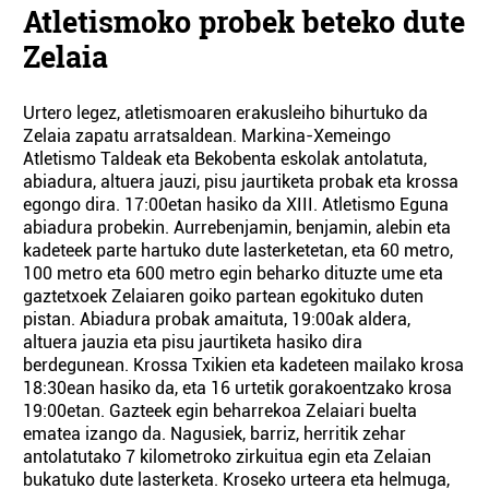
Atletismoko probek beteko dute
Zelaia
Urtero legez, atletismoaren erakusleiho bihurtuko da
Zelaia zapatu arratsaldean. Markina-Xemeingo
Atletismo Taldeak eta Bekobenta eskolak antolatuta,
abiadura, altuera jauzi, pisu jaurtiketa probak eta krossa
egongo dira. 17:00etan hasiko da XIII. Atletismo Eguna
abiadura probekin. Aurrebenjamin, benjamin, alebin eta
kadeteek parte hartuko dute lasterketetan, eta 60 metro,
100 metro eta 600 metro egin beharko dituzte ume eta
gaztetxoek Zelaiaren goiko partean egokituko duten
pistan. Abiadura probak amaituta, 19:00ak aldera,
altuera jauzia eta pisu jaurtiketa hasiko dira
berdegunean. Krossa Txikien eta kadeteen mailako krosa
18:30ean hasiko da, eta 16 urtetik gorakoentzako krosa
19:00etan. Gazteek egin beharrekoa Zelaiari buelta
ematea izango da. Nagusiek, barriz, herritik zehar
antolatutako 7 kilometroko zirkuitua egin eta Zelaian
bukatuko dute lasterketa. Kroseko urteera eta helmuga,