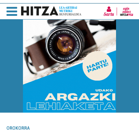
Sartu
OROKORRA