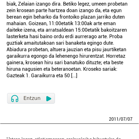
biak, Zelaian izango dira. Betiko legez, umeen probetan
zein krosean parte hartzea doan izango da, eta egun
berean egin beharko da frontoiko plazan jarriko duten
mahaian. Goizean, 11:00etatik 13:00ak arte eman
daiteke izena, eta arratsaldean 15:00etatik bakoitzaren
lasterketa hasi baino ordu erdi aurrerago arte. Proba
guztiak amaitutakoan sari banaketa egingo dute.
Abiadura probetan, altuera jauzian eta pisu jaurtiketan
garaikurra egongo da lehenengo hirurentzat. Horretaz
gainera, krosean hiru sari banatuko dituzte; eta beste
hiruna nagusien eta beteranoetan. Kroseko sariak:
Gazteak 1. Garaikurra eta 50 [...]
2011
/
07
/
07