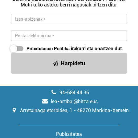
Mutrikuko asteko berri nagusiak biltzen ditu.
Pribatutasun Politika
irakurri eta onartzen dut.
Harpidetu
94-684 44 36
lea-artibai@hitza.eus
Arretxinaga etorbidea, 1 - 48270 Markina-Xemein
Publizitatea