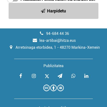
Harpidetu
94-684 44 36
lea-artibai@hitza.eus
Arretxinaga etorbidea, 1 - 48270 Markina-Xemein
Publizitatea