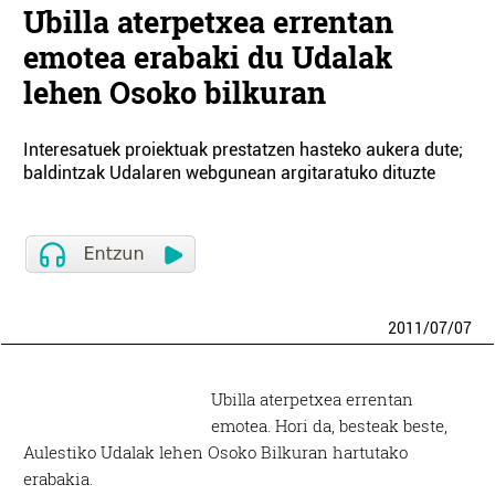
Ubilla aterpetxea errentan
emotea erabaki du Udalak
lehen Osoko bilkuran
Interesatuek proiektuak prestatzen hasteko aukera dute;
baldintzak Udalaren webgunean argitaratuko dituzte
2011
/
07
/
07
Ubilla aterpetxea errentan
emotea. Hori da, besteak beste,
Aulestiko Udalak lehen Osoko Bilkuran hartutako
erabakia.