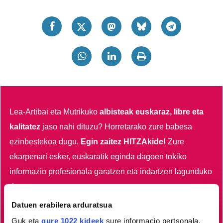
Lea-Artibai eta Mutrikuko
albisteak euskaraz, libre eta
kalitatez
jaso nahi dituzu?
Horretarako zure babesa
ezinbestekoa dugu.
Egin zaitez HITZAkide!
Zure
ekarpenari esker, euskaratik eginda dagoen tokiko
informazio profesionala garatzen eta indartzen lagunduko
duzu.
Datuen erabilera arduratsua
Egin HITZAkide
Guk eta
gure 1022 kideek
sure informacio pertsonala,