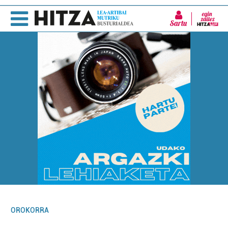
Sartu
OROKORRA