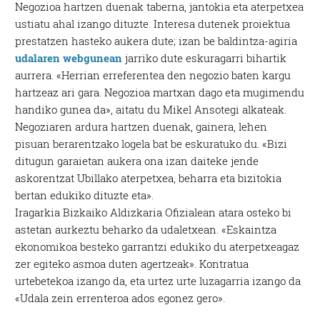
Negozioa hartzen duenak taberna, jantokia eta aterpetxea
ustiatu ahal izango dituzte. Interesa dutenek proiektua
prestatzen hasteko aukera dute; izan be baldintza-agiria
udalaren webgunean
jarriko dute eskuragarri bihartik
aurrera. «Herrian erreferentea den negozio baten kargu
hartzeaz ari gara. Negozioa martxan dago eta mugimendu
handiko gunea da», aitatu du Mikel Ansotegi alkateak.
Negoziaren ardura hartzen duenak, gainera, lehen
pisuan berarentzako logela bat be eskuratuko du. «Bizi
ditugun garaietan aukera ona izan daiteke jende
askorentzat Ubillako aterpetxea, beharra eta bizitokia
bertan edukiko dituzte eta».
Iragarkia Bizkaiko Aldizkaria Ofizialean atara osteko bi
astetan aurkeztu beharko da udaletxean. «Eskaintza
ekonomikoa besteko garrantzi edukiko du aterpetxeagaz
zer egiteko asmoa duten agertzeak». Kontratua
urtebetekoa izango da, eta urtez urte luzagarria izango da
«Udala zein errenteroa ados egonez gero».