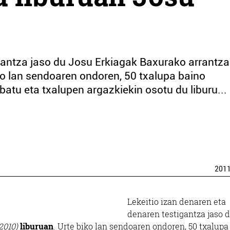
igantza jaso du Josu Erkiagak Baxurako arrantza
ko lan sendoaren ondoren, 50 txalupa baino
batu eta txalupen argazkiekin osotu du liburu...
201
Lekeitio izan denaren eta
denaren testigantza jaso 
2010)
liburuan
. Urte biko lan sendoaren ondoren, 50 txalupa