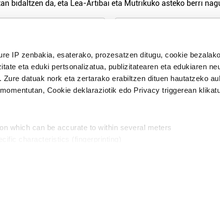
an bidaltzen da, eta Lea-Artibai eta Mutrikuko asteko berri nagu
n Politika
irakurri eta onartzen dut.
ure IP zenbakia, esaterako, prozesatzen ditugu, cookie bezalako
H
itate eta eduki pertsonalizatua, publizitatearen eta edukiaren ne
. Zure datuak nork eta zertarako erabiltzen dituen hautatzeko a
omentutan, Cookie deklaraziotik edo Privacy triggerean klikat
Publizitatea
ion which can be accurate to within several meters
in
cific characteristics (fingerprinting)
d and set your preferences in the
details section
.
aratik, modu librean kontatzea da gure eginkizuna. Horret
intzoena da HITZAkide egitea.
n ditugu, zure IP zenbakia, besteak beste, teknologia erabiliz,
Babesleak:
, iragarkiak eta edukia neurtzeko, jendeari buruzko informazioa b
abiltzen dituen hauta dezakezu.