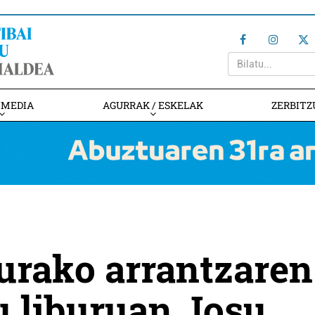
IMEDIA
AGURRAK / ESKELAK
ZERBITZ
urako arrantzaren
du liburuan Josu