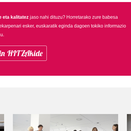
 eta kalitatez
jaso nahi dituzu?
Horretarako zure babesa
ekarpenari esker, euskaratik eginda dagoen tokiko informazio
u.
in HITZAkide