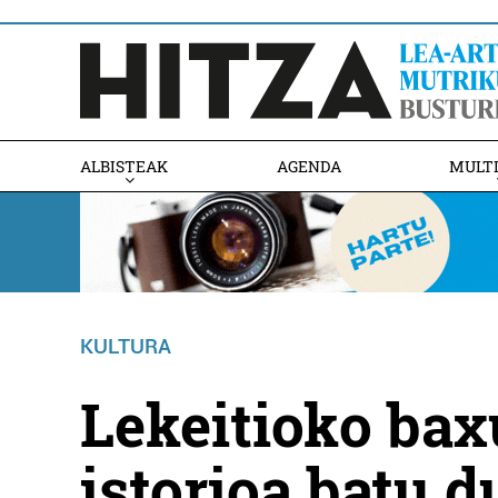
ALBISTEAK
AGENDA
MULT
KULTURA
Lekeitioko bax
istorioa batu 