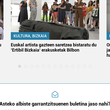
KULTURA, BIZKAIA
u
Euskal artista gazteen saretzea bistaratu du
O
‘Ertibil Bizkaia’ erakusketak Bilbon
j
h
Asteko albiste garrantzitsuenen buletina jaso nahi