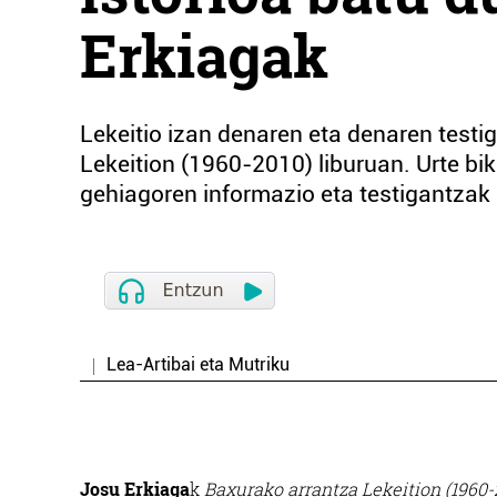
Erkiagak
Lekeitio izan denaren eta denaren test
Lekeition (1960-2010) liburuan. Urte bi
gehiagoren informazio eta testigantzak 
Lea-Artibai eta Mutriku
Josu Erkiaga
k
Baxurako arrantza Lekeition (1960-