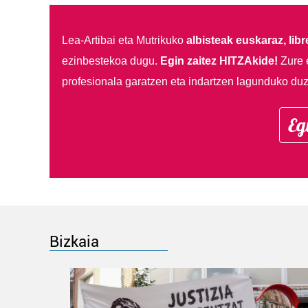
Lea-Artibai eta Mutrikuko
albisteak euskaraz, libre
ezinbestekoa dugu.
Egin zaitez HITZAkide!
Zure 
profesionala garatzen eta indartzen lagunduko duz
Eg
Bizkaia