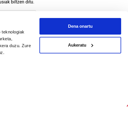
siak biltzen ditu.
Dena onartu
 teknologiak
arpidetu
urketa,
Aukeratu
ukera duzu. Zure
uz.
Argitalpen politika
Aniztasun politika
Pribatutasun politika
Cookieak
arako zure ekarpena
 cookieak
iltzeko eta