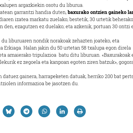
xalupen argazkiekin osotu du liburua.
izatean garrantzi handia duten,
baxurako ontzien gaineko la
ldiaren izatea markatu zuelako; bestetik, 30 urtetik beherak
an den, ezagutzen ez duelako; eta azkenik, portuan 30 ontzi
u du liburuaren nondik norakoak zehazten joateko, eta
a Erkiaga. Halan jakin du 50 urtetan 58 txalupa egon direla
 eta amaierako tripulazioa batu ditu liburuan. «Baxurakoak 
 lekurik ez zegoela eta kanpoan egoten ziren batzuk», gogor
n datuez gainera, harrapeketen datuak, herriko 200 bat per
tziolen informazioa be jasotzen du.