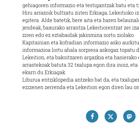
gehiagoren informazio eta testigantzak batu eta t
Hiru arrazoik bultzatu zuten Erkiaga, Lekeitioko 
egitera. Alde batetik, bere aita eta haren belauna
jendeak, baxurako arrantza Lekeitiorentzat zer iz
ziren edo ez eztabaidak jakinmina sortu ziolako.
Kapitainian eta kofradian informazio asko aurkit
informazioa lortu ahala sorpresa askogaz topatu d
Lekeition, eta bakoitzaren argazkia eta hasierako
arrastekoak batuta 32 txalupa egon dira inoiz, eta
ekarri du Erkiagak.
Liburua entziklopedia antzeko bat da, eta txalupe
ezizenen zerrenda eta Lekeition egon diren lau on