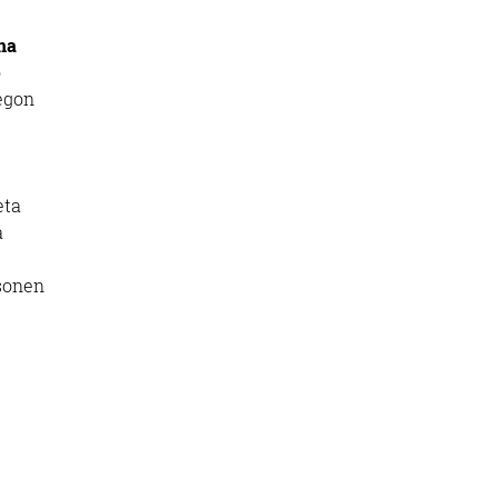
na
o
 egon
eta
a
tsonen