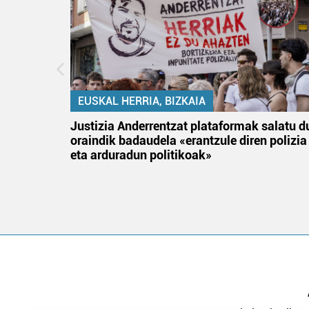
EUSKAL HERRIA, BIZKAIA
an
Justizia Anderrentzat plataformak salatu d
oraindik badaudela «erantzule diren polizia
eta arduradun politikoak»