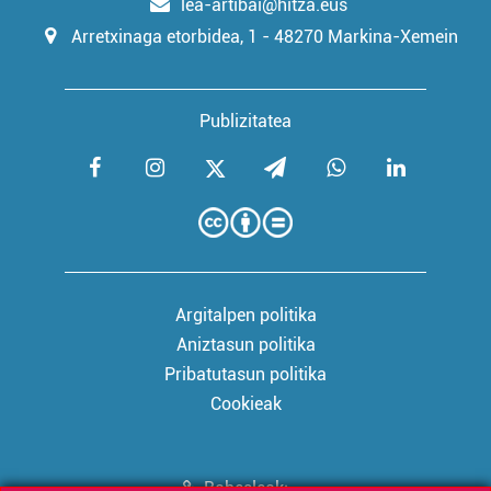
lea-artibai@hitza.eus
Arretxinaga etorbidea, 1 - 48270 Markina-Xemein
Publizitatea
Argitalpen politika
Aniztasun politika
Pribatutasun politika
Cookieak
Babesleak: