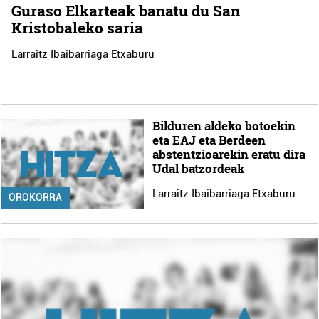
Guraso Elkarteak banatu du San
Kristobaleko saria
Larraitz Ibaibarriaga Etxaburu
Bilduren aldeko botoekin
eta EAJ eta Berdeen
abstentzioarekin eratu dira
Udal batzordeak
Larraitz Ibaibarriaga Etxaburu
OROKORRA