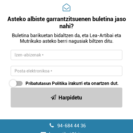
Asteko albiste garrantzitsuenen buletina jaso
nahi?
Buletina barikuetan bidaltzen da, eta Lea-Artibai eta
Mutrikuko asteko berri nagusiak biltzen ditu.
Pribatutasun Politika
irakurri eta onartzen dut.
Harpidetu
94-684 44 36