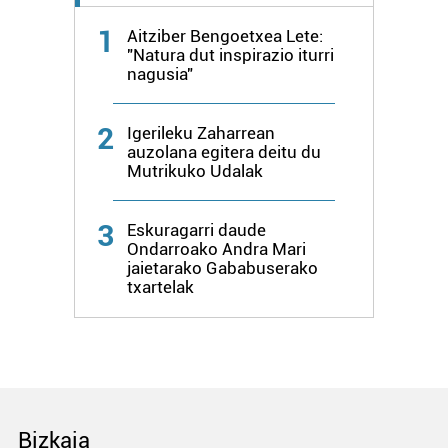
1
Aitziber Bengoetxea Lete:
"Natura dut inspirazio iturri
nagusia"
2
Igerileku Zaharrean
auzolana egitera deitu du
Mutrikuko Udalak
3
Eskuragarri daude
Ondarroako Andra Mari
jaietarako Gababuserako
txartelak
Bizkaia