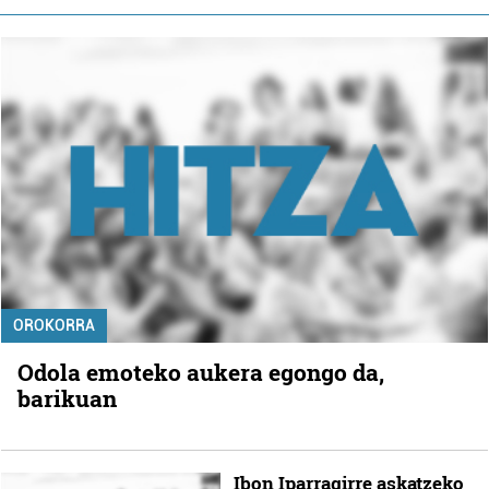
OROKORRA
Odola emoteko aukera egongo da,
barikuan
Ibon Iparragirre askatzeko