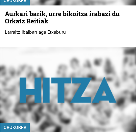
OROKORRA
Aurkari barik, urre bikoitza irabazi du
Orkatz Beitiak
Larraitz Ibaibarriaga Etxaburu
OROKORRA