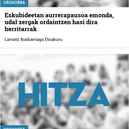
OROKORRA
Eskubideetan aurrerapausoa emonda,
udal zergak ordaintzen hasi dira
herritarrak
Larraitz Ibaibarriaga Etxaburu