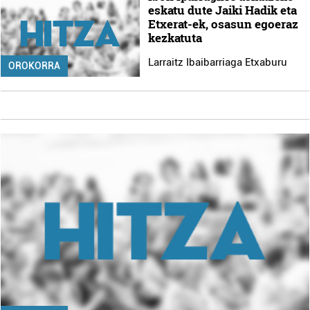
eskatu dute Jaiki Hadik eta
Etxerat-ek, osasun egoeraz
kezkatuta
Larraitz Ibaibarriaga Etxaburu
OROKORRA