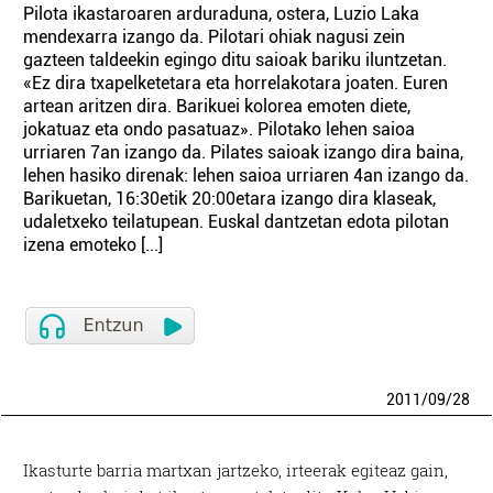
Pilota ikastaroaren arduraduna, ostera, Luzio Laka
mendexarra izango da. Pilotari ohiak nagusi zein
gazteen taldeekin egingo ditu saioak bariku iluntzetan.
«Ez dira txapelketetara eta horrelakotara joaten. Euren
artean aritzen dira. Barikuei kolorea emoten diete,
jokatuaz eta ondo pasatuaz». Pilotako lehen saioa
urriaren 7an izango da. Pilates saioak izango dira baina,
lehen hasiko direnak: lehen saioa urriaren 4an izango da.
Barikuetan, 16:30etik 20:00etara izango dira klaseak,
udaletxeko teilatupean. Euskal dantzetan edota pilotan
izena emoteko [...]
2011
/
09
/
28
Ikasturte barria martxan jartzeko, irteerak egiteaz gain,