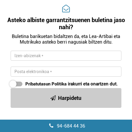
Asteko albiste garrantzitsuenen buletina jaso
nahi?
Buletina barikuetan bidaltzen da, eta Lea-Artibai eta
Mutrikuko asteko berri nagusiak biltzen ditu.
Pribatutasun Politika
irakurri eta onartzen dut.
Harpidetu
94-684 44 36