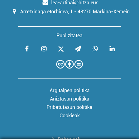
lea-artibai@hitza.eus
Arretxinaga etorbidea, 1 - 48270 Markina-Xemein
Publizitatea
Argitalpen politika
Aniztasun politika
Pribatutasun politika
Cookieak