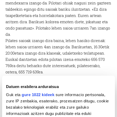
mendexarra izango da. Pilotari ohiak nagusi zein gazteen
taldeekin egingo ditu saioak bariku iluntzetan. «Ez dira
txapelketetara eta horrelakotara joaten. Euren artean
aritzen dira. Barikuei kolorea emoten diete, jokatuaz eta
ondo pasatuaz». Pilotako lehen saioa urriaren 7an izango
da.
Pilates saioak izango dira baina, lehen hasiko direnak:
lehen saioa urriaren 4an izango da. Barikuetan, 16:30etik
20:00etara izango dira klaseak, udaletxeko teilatupean.
Euskal dantzetan edota pilotan izena emoteko 656 570
769ra deitu beharko dute interesatuek; pilateserako,
ostera, 655 719 639ra.
Datuen erabilera arduratsua
Guk eta
gure 1022 kideek
sure informacio pertsonala,
zure IP zenbakia, esaterako, prozesatzen ditugu, cookie
bezalako teknologiak erabiliz eta zure gailuko
informazioak azitzen dugu publizitate eta eduki