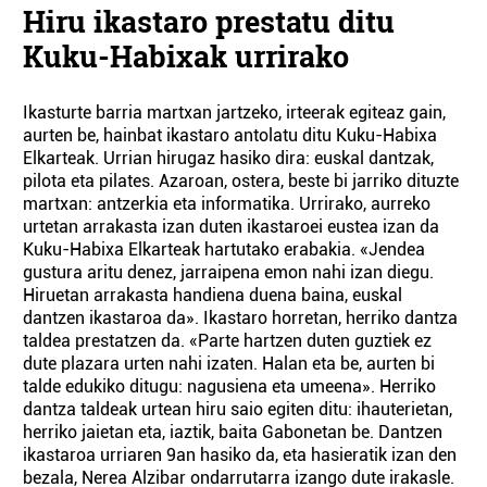
Hiru ikastaro prestatu ditu
Kuku-Habixak urrirako
Ikasturte barria martxan jartzeko, irteerak egiteaz gain,
aurten be, hainbat ikastaro antolatu ditu Kuku-Habixa
Elkarteak. Urrian hirugaz hasiko dira: euskal dantzak,
pilota eta pilates. Azaroan, ostera, beste bi jarriko dituzte
martxan: antzerkia eta informatika. Urrirako, aurreko
urtetan arrakasta izan duten ikastaroei eustea izan da
Kuku-Habixa Elkarteak hartutako erabakia. «Jendea
gustura aritu denez, jarraipena emon nahi izan diegu.
Hiruetan arrakasta handiena duena baina, euskal
dantzen ikastaroa da». Ikastaro horretan, herriko dantza
taldea prestatzen da. «Parte hartzen duten guztiek ez
dute plazara urten nahi izaten. Halan eta be, aurten bi
talde edukiko ditugu: nagusiena eta umeena». Herriko
dantza taldeak urtean hiru saio egiten ditu: ihauterietan,
herriko jaietan eta, iaztik, baita Gabonetan be. Dantzen
ikastaroa urriaren 9an hasiko da, eta hasieratik izan den
bezala, Nerea Alzibar ondarrutarra izango dute irakasle.