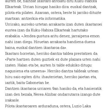
aurten be, hainbat ikastaro antolatu ditu Kuku-Habixa
Elkarteak. Urrian hirugaz hasiko dira: euskal dantzak,
pilota eta pilates. Azaroan, ostera, beste bi jarriko dituzte
martxan: antzerkia eta informatika.
Urrirako, aurreko urtetan arrakasta izan duten ikastaroei
eustea izan da Kuku-Habixa Elkarteak hartutako
erabakia. «Jendea gustura aritu denez, jarraipena emon
nahi izan diegu. Hiruetan arrakasta handiena duena
baina, euskal dantzen ikastaroa da».
Ikastaro horretan, herriko dantza taldea prestatzen da.
«Parte hartzen duten guztiek ez dute plazara urten nahi
izaten. Halan eta be, aurten bi talde edukiko ditugu:
nagusiena eta umeena». Herriko dantza taldeak urtean
hiru saio egiten ditu: ihauterietan, herriko jaietan eta,
iaztik, baita Gabonetan be.
Dantzen ikastaroa urriaren 9an hasiko da, eta hasieratik
izan den bezala, Nerea Alzibar ondarrutarra izango dute
irakasle.
Pilota ikastaroaren arduraduna, ostera, Luzio Laka