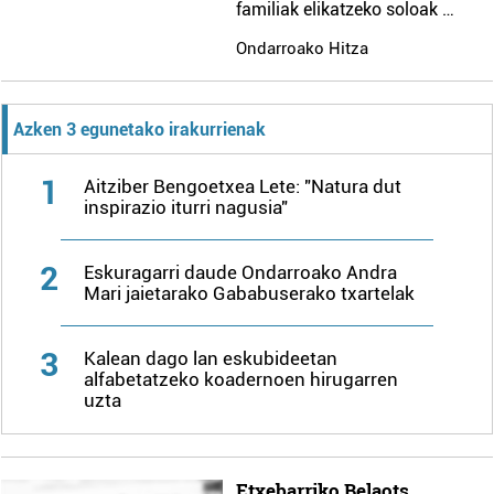
familiak elikatzeko soloak …
Ondarroako Hitza
Azken 3 egunetako irakurrienak
1
Aitziber Bengoetxea Lete: "Natura dut
inspirazio iturri nagusia"
2
Eskuragarri daude Ondarroako Andra
Mari jaietarako Gababuserako txartelak
3
Kalean dago lan eskubideetan
alfabetatzeko koadernoen hirugarren
uzta
Etxebarriko Belaots