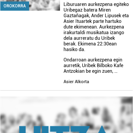
Liburuaren aurkezpena egiteko
OROKORRA
Uribegaz batera Miren
Gaztañagak, Ander Lipusek eta
Asier Ituartek parte hartuko
dute ekimenean. Aurkezpena
irakurtaldi musikatua izango
dela aurreratu du Uribek
berak. Ekimena 22:30ean
hasiko da.
Ondarroan aurkezpena egin
aurretik, Uribek Bilboko Kafe
Antzokian be egin zuen, …
Asier Alkorta