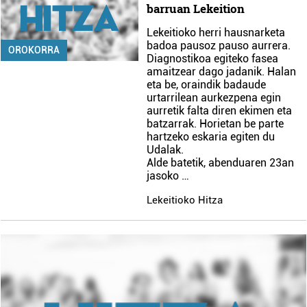
barruan Lekeition
Lekeitioko herri hausnarketa
badoa pausoz pauso aurrera.
OROKORRA
Diagnostikoa egiteko fasea
amaitzear dago jadanik. Halan
eta be, oraindik badaude
urtarrilean aurkezpena egin
aurretik falta diren ekimen eta
batzarrak. Horietan be parte
hartzeko eskaria egiten du
Udalak.
Alde batetik, abenduaren 23an
jasoko …
Lekeitioko Hitza