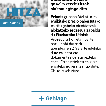
guneko etxebizitzak
alokatu egingo dira
Belaots gunean
Bizkailurrek
eraikitako prezio babestutako
OROKORRA
esleitu gabeko etxebizitzak
alokatzeko prozesua zabaldu
du
Etxebarriko Udala
k.
Prozedura horretan parte
hartu nahi dutenek
abenduaren 27ra arte edukiko
dute eskaera eta
dokumentazioa aurkezteko
epea. Errenteriek etxebizitza
erosteko aukera izango dute.
Ohiko etxebizitza …
Gehiago