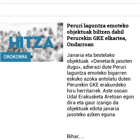
Peruri laguntza emoteko
objektuak biltzen dabil
Perurekin GKE elkartea,
Ondarroan
Janaria eta bestelako
OROKORRA
objektuak. «Denetarik jasoten
dugu», adierazi dute Peruri
laguntza emoteko bigarren
eskuko azoka antolatu duten
Perurekin GKE erakundeko
hiru herritarrek. Aste osoan
Udal Erakusketa Aretoan egon
dira eta gaur izango da
objektuak edota janaria
jasoteko azken eguna.
Bihar, …