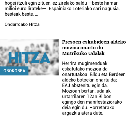
hogei itzuli egin zituen, ez zirelako saldu —beste hamar
milioi euro lirateke—. Espainiako Loteriako sari nagusia,
besteak beste, …
Ondarroako Hitza
Presoen eskubideen aldeko
mozioa onartu du
Mutrikuko Udalak
Herrira mugimenduak
eskatutako mozioa da
OROKORRA
onartutakoa. Bildu eta Berdeen
aldeko botoekin onartu da;
EAJ abstenitu egin da.
Mozioan bertan, udalak
urtarrilaren 12an Bilbon
egingo den manifestaziorako
deia egin du. Horretarako
argazkia atera dute.