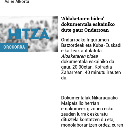
Asier Alkorta
‘Aldaketaren bidea’
dokumentala eskainiko
dute gaur Ondarroan
Ondarroako Ingurumen
Batzordeak eta Kuba-Euskadi
OROKORRA
elkarteak antolatuta
Aldaketaren bidea
dokumentala eskainiko da
gaur, 20:00etan, Kofradia
Zaharrean. 40 minutu irauten
du.
Dokumentalak Nikaraguako
Malpaisillo herrian
emakumeek gizonen esku
zeuden lurrak eskuratu
dituztela kontatzen du eta,
monolaborantzen ordez, euren