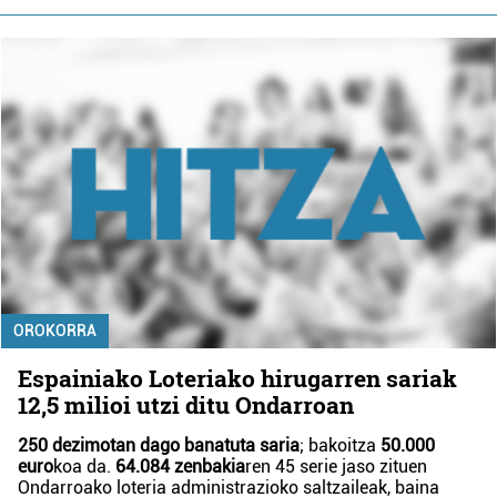
OROKORRA
Espainiako Loteriako hirugarren sariak
12,5 milioi utzi ditu Ondarroan
250 dezimotan dago banatuta saria
; bakoitza
50.000
euro
koa da.
64.084 zenbakia
ren 45 serie jaso zituen
Ondarroako loteria administrazioko saltzaileak, baina