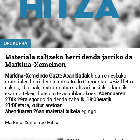
OROKORRA
Materiala saltzeko herri denda jarriko da
Markina-Xemeinen
Markina-Xemeingo Gazte Asanbladak
bigarren eskuko
materialen herri denda antolatu du Gabonetan. «Bizikletak,
eskiak, liburuak, instrumentuak, altzari txikiak… danetik
ekar daiteke», diote gazte asanbladakoek.
Abenduaren
27tik 29ra
egongo da denda zabalik,
18:00etatik
21:00etara, kultur aretoan
.
Abenduaren 26an material bilketa
egingo …
Markina-Xemeingo Hitza