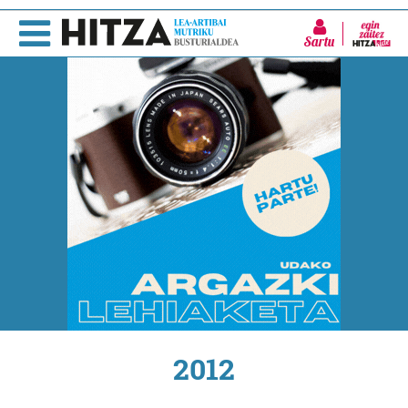
Sartu
2012