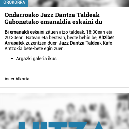
OROKORRA
Ondarroako Jazz Dantza Taldeak
Gabonetako emanaldia eskaini du
Bi emanaldi eskaini
zituen atzo taldeak, 18:30ean eta
20:30ean. Batean eta bestean, beste behin be,
Aitziber
Arrasate
k zuzentzen duen
Jazz Dantza Taldea
k Kafe
Antzokia bete-bete egin zuen.
Argazki galeria ikusi.
…
Asier Alkorta