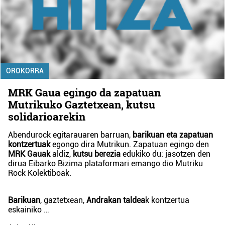
OROKORRA
MRK Gaua egingo da zapatuan
Mutrikuko Gaztetxean, kutsu
solidarioarekin
Abendurock egitarauaren barruan,
barikuan eta zapatuan
kontzertuak
egongo dira Mutrikun. Zapatuan egingo den
MRK Gauak
aldiz,
kutsu berezia
edukiko du: jasotzen den
dirua Eibarko
Bizima plataforma
ri emango dio Mutriku
Rock Kolektiboak.
Barikuan
, gaztetxean,
Andrakan taldea
k kontzertua
eskainiko …