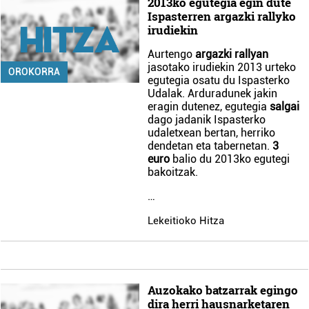
2013ko egutegia egin dute
Ispasterren argazki rallyko
irudiekin
Aurtengo
argazki rallyan
jasotako irudiekin 2013 urteko
OROKORRA
egutegia osatu du Ispasterko
Udalak. Arduradunek jakin
eragin dutenez, egutegia
salgai
dago jadanik Ispasterko
udaletxean bertan, herriko
dendetan eta tabernetan.
3
euro
balio du 2013ko egutegi
bakoitzak.
…
Lekeitioko Hitza
Auzokako batzarrak egingo
dira herri hausnarketaren