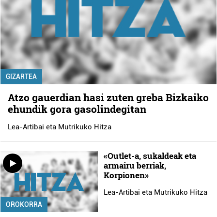
GIZARTEA
Atzo gauerdian hasi zuten greba Bizkaiko
ehundik gora gasolindegitan
Lea-Artibai eta Mutrikuko Hitza
«Outlet-a, sukaldeak eta
armairu berriak,
Korpionen»
Lea-Artibai eta Mutrikuko Hitza
OROKORRA