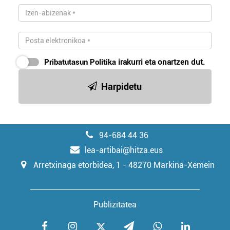
Pribatutasun Politika
irakurri eta onartzen dut.
Harpidetu
94-684 44 36
lea-artibai@hitza.eus
Arretxinaga etorbidea, 1 - 48270 Markina-Xemein
Publizitatea