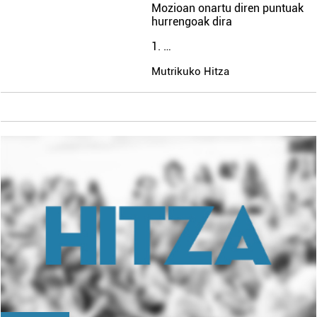
Mozioan onartu diren puntuak
hurrengoak dira
1. …
Mutrikuko Hitza