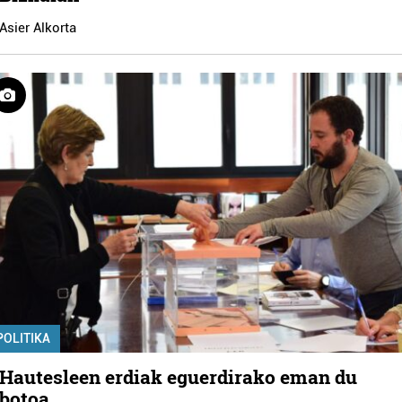
Asier Alkorta
POLITIKA
Hautesleen erdiak eguerdirako eman du
botoa