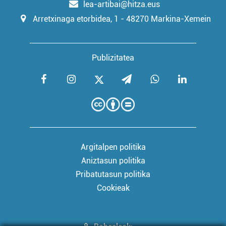
lea-artibai@hitza.eus
Arretxinaga etorbidea, 1 - 48270 Markina-Xemein
Publizitatea
Argitalpen politika
Aniztasun politika
Pribatutasun politika
Cookieak