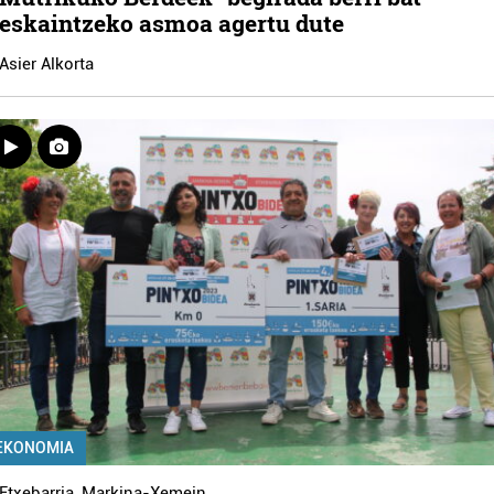
eskaintzeko asmoa agertu dute
Asier Alkorta
EKONOMIA
Etxebarria
,
Markina-Xemein