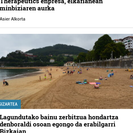
Therapeutics enpresa, elkarlanean
minbiziaren aurka
Asier Alkorta
GIZARTEA
Lagundutako bainu zerbitzua hondartza
denboraldi osoan egongo da erabilgarri
Bizkaian