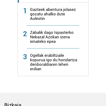
1
Gazteek abentura jolasez
gozatu ahalko dute
Aulestin
2
Zabalik dago Ispasterko
Nekazal Azokan izena
emateko epea
3
Ogellak erabiltzaile
kopurua igo du hondartza
denboraldiaren lehen
erdian
Bizkaia