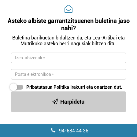
Asteko albiste garrantzitsuenen buletina jaso
nahi?
Buletina barikuetan bidaltzen da, eta Lea-Artibai eta
Mutrikuko asteko berri nagusiak biltzen ditu.
Pribatutasun Politika
irakurri eta onartzen dut.
Harpidetu
94-684 44 36