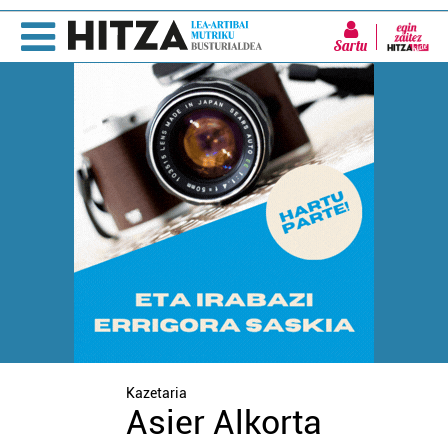
Sartu
Kazetaria
Asier Alkorta