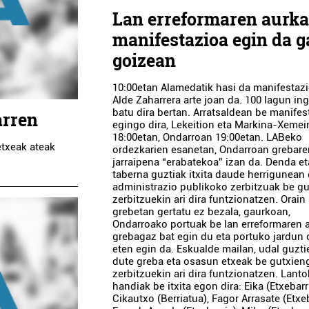
Lan erreformaren aurk
manifestazioa egin da g
goizean
10:00etan Alamedatik hasi da manifestazi
Alde Zaharrera arte joan da. 100 lagun in
batu dira bertan. Arratsaldean be manifes
arren
egingo dira, Lekeition eta Markina-Xeme
18:00etan, Ondarroan 19:00etan. LABeko
etxeak ateak
ordezkarien esanetan, Ondarroan grebar
jarraipena “erabatekoa” izan da. Denda et
taberna guztiak itxita daude herrigunean 
administrazio publikoko zerbitzuak be g
zerbitzuekin ari dira funtzionatzen. Orain
grebetan gertatu ez bezala, gaurkoan,
Ondarroako portuak be lan erreformaren 
grebagaz bat egin du eta portuko jardun
eten egin da. Eskualde mailan, udal guzti
dute greba eta osasun etxeak be gutxien
zerbitzuekin ari dira funtzionatzen. Lanto
handiak be itxita egon dira: Eika (Etxebarri
Cikautxo (Berriatua), Fagor Arrasate (Etxeb