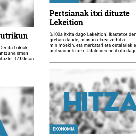
Pertsianak itxi dituzte
Lekeition
Mutrikun
%100a itxita dago Lekeition. Ikastetxe de
greban daude, osasun etxea zerbitzu
minimoekin, eta merkatari eta ostalariek 
Denda txikiak,
pertsianarik ireki. Udaletxea be itxita dag
rantzuna eman
ituzte. 12:00etan
EKONOMIA