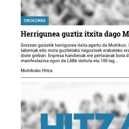
OROKORRA
Herrigunea guztiz itxita dago 
Goizean goizetik herrigunea itxita agertu da Mutrikun. 
tabernak edo mota guztietako negozioek erabateko e
diote grebari. Enpresa handienak ere pertsianak bota d
manifestazioa egon da LABk deituta eta 100 lag...
Mutrikuko Hitza