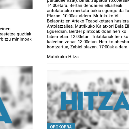
partaideentzat). Bihar, zapatua 10:00etati
14:00etara. Bertan dendarien elkarteak
antolatutako merkatu txikia egongo da T
Plazan. 10:00ak aldera. Mutrikuko VIII.
Belaontzien Arteko Txapelketaren hasiera
Antolatzailea: Mutrikuko Kalatxori Bela El
einen.
Eguerdian. Berdel pintxoak doan herriko
ikastetxe guztiak
tabernetan. 12:00etan. Trikitilariak herriko
erbitzu minimoak
kaleetan zehar. 13:00etan. Herriko abesb
kontzertua, Zabiel plazan. 17:00ak aldera. [
Mutrikuko Hitza
OROKORRA