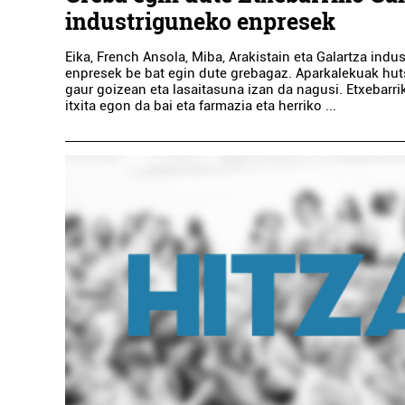
industriguneko enpresek
Eika, French Ansola, Miba, Arakistain eta Galartza indu
enpresek be bat egin dute grebagaz. Aparkalekuak hut
gaur goizean eta lasaitasuna izan da nagusi. Etxebarri
itxita egon da bai eta farmazia eta herriko ...