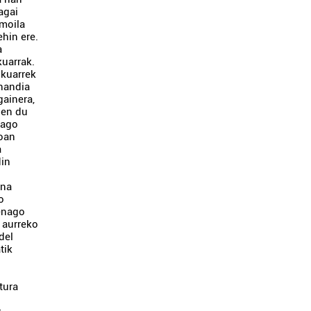
agai
moila
hin ere.
a
kuarrak.
ikuarrek
 handia
gainera,
zen du
iago
soan
a
din
ena
o
henago
 aurreko
del
tik
tura