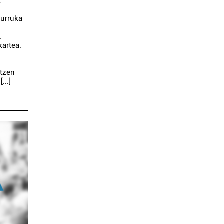
k
xurruka
.
kartea.
atzen
...]