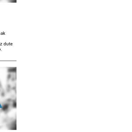
nak
ez dute
o.