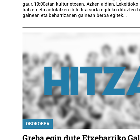
gaur, 19:00etan kultur etxean. Azken aldian, Lekeitioko 
batzen eta antolatzen ibili dira surfa egiteko dituzten 
gainean eta beharrizanen gainean berba egitek...
OROKORRA
Greba egin dute Etxebarriko Ga