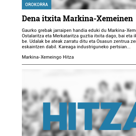
OROKORRA
Dena itxita Markina-Xemeinen
Gaurko grebak jarraipen handia eduki du Markina-Xem
Ostalaritza eta Merkataritza guztia itxita dago, bai eta 
be. Udalak be ateak zarratu ditu eta Osasun zentrua z
eskaintzen dabil. Kareaga industriguneko pertsian...
Markina-Xemeingo Hitza