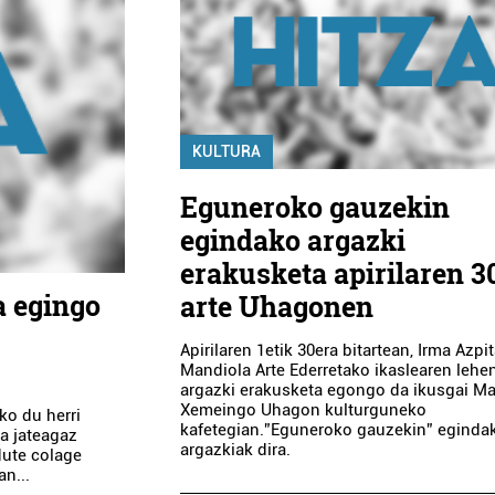
KULTURA
Eguneroko gauzekin
egindako argazki
erakusketa apirilaren 3
a egingo
arte Uhagonen
Apirilaren 1etik 30era bitartean, Irma Azpit
Mandiola Arte Ederretako ikaslearen leh
argazki erakusketa egongo da ikusgai Ma
Xemeingo Uhagon kulturguneko
ko du herri
kafetegian.”Eguneroko gauzekin” eginda
la jateagaz
argazkiak dira.
dute colage
an...