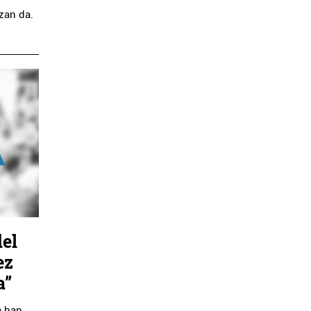
o
izan da.
el
ez
a”
a han