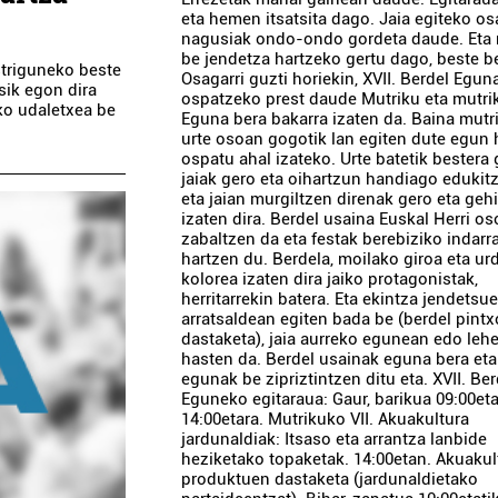
eta hemen itsatsita dago. Jaia egiteko os
nagusiak ondo-ondo gordeta daude. Eta 
be jendetza hartzeko gertu dago, beste be
striguneko beste
Osagarri guzti horiekin, XVII. Berdel Egun
sik egon dira
ospatzeko prest daude Mutriku eta mutri
ko udaletxea be
Eguna bera bakarra izaten da. Baina mutr
urte osoan gogotik lan egiten dute egun
ospatu ahal izateko. Urte batetik bestera 
jaiak gero eta oihartzun handiago edukit
eta jaian murgiltzen direnak gero eta geh
izaten dira. Berdel usaina Euskal Herri o
zabaltzen da eta festak berebiziko indarr
hartzen du. Berdela, moilako giroa eta ur
kolorea izaten dira jaiko protagonistak,
herritarrekin batera. Eta ekintza jendetsu
arratsaldean egiten bada be (berdel pintx
dastaketa), jaia aurreko egunean edo le
hasten da. Berdel usainak eguna bera eta
egunak be zipriztintzen ditu eta. XVII. Ber
Eguneko egitaraua: Gaur, barikua 09:00eta
14:00etara. Mutrikuko VII. Akuakultura
jardunaldiak: Itsaso eta arrantza lanbide
heziketako topaketak. 14:00etan. Akuakul
produktuen dastaketa (jardunaldietako