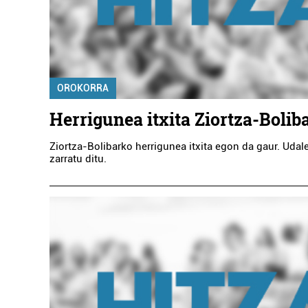
OROKORRA
Herrigunea itxita Ziortza-Bolib
Ziortza-Bolibarko herrigunea itxita egon da gaur. Udal
zarratu ditu.