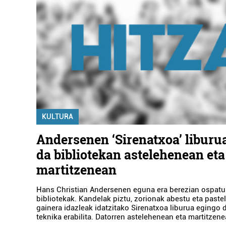
KULTURA
Andersenen ‘Sirenatxoa’ liburu
da bibliotekan astelehenean eta
martitzenean
Hans Christian Andersenen eguna era berezian ospatu
bibliotekak. Kandelak piztu, zorionak abestu eta paste
gainera idazleak idatzitako Sirenatxoa liburua egingo 
teknika erabilita. Datorren astelehenean eta martitzene