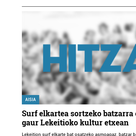
AISIA
Surf elkartea sortzeko batzarra
gaur Lekeitioko kultur etxean
Lekeition surf elkarte bat osatzeko asmoagaz, batzar 