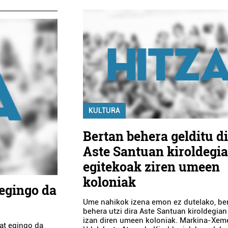
KULTURA
Bertan behera gelditu d
Aste Santuan kiroldegi
egitekoak ziren umeen
koloniak
 egingo da
Ume nahikok izena emon ez dutelako, be
behera utzi dira Aste Santuan kiroldegian
izan diren umeen koloniak. Markina-Xem
bat egingo da