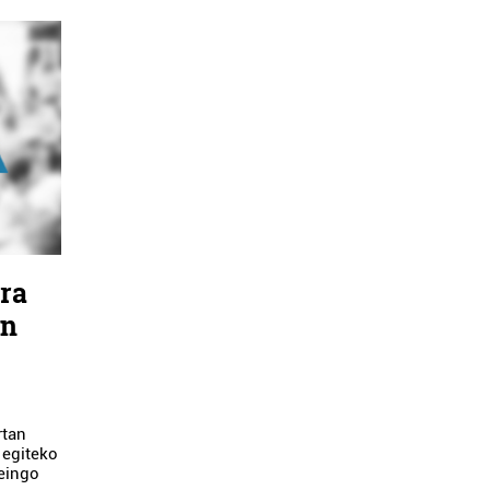
ira
an
rtan
 egiteko
eingo