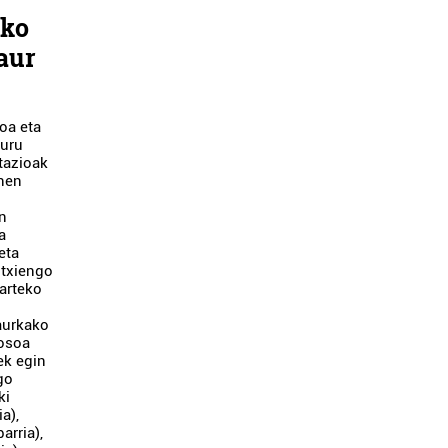
ako
aur
oa eta
guru
tazioak
inen
en
a
eta
utxiengo
 arteko
aurkako
 osoa
ek egin
go
ki
a),
arria),