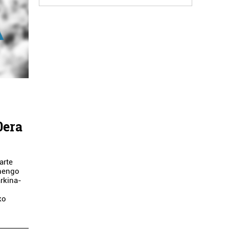
0era
arte
enengo
rkina-
ko