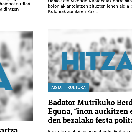
Udalak eta Atxondo Kiroldegiak horrelak
hainbat surflari
koloniak antolatzen zituzten lehen aldia 
baldintzen
Koloniak apirilaren 2tik...
AISIA
KULTURA
Badator Mutrikuko Berd
Eguna, “inon aurkitzen 
den bezalako festa polit
lartza
Errezetak mahai gainean daude. Egitarau