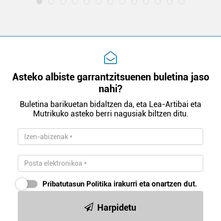
Asteko albiste garrantzitsuenen buletina jaso
nahi?
Buletina barikuetan bidaltzen da, eta Lea-Artibai eta
Mutrikuko asteko berri nagusiak biltzen ditu.
Pribatutasun Politika
irakurri eta onartzen dut.
Harpidetu