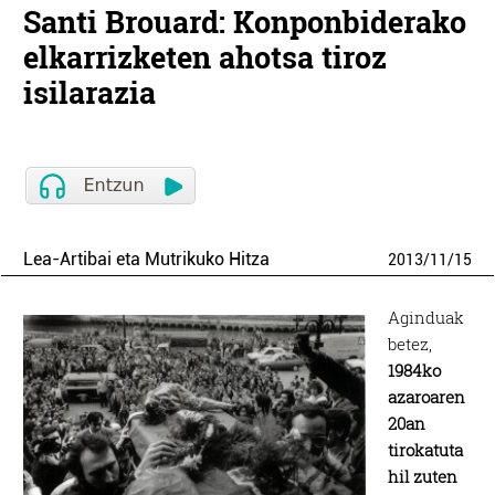
Santi Brouard: Konponbiderako
elkarrizketen ahotsa tiroz
isilarazia
Lea-Artibai eta Mutrikuko Hitza
2013
/
11
/
15
Aginduak
betez,
1984ko
azaroaren
20an
tirokatuta
hil zuten