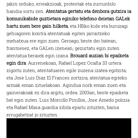
jakin orduko, erreakzioak, protestak eta zurrunbilo
handia sortu zen.
Atentatua gertatu eta denbora gutxira ia
komunikabide guztietara eginiko telefono deietan GALek
hartu zuen bere gain hilketa
, eta HBko kide eta buruzagi
gehiagoren kontra atentatuak egiten jarraitzeko
mehatxua ere egin zuen. Geroago, beste dei batean,
frantsesez, eta GALen izenean, gezurtatu egin zuten
atentatua beraiek egin izana.
Brouard auzian bi epaiketa
egin dira
. Aurrenekoan, Rafael Lopez Ocaña 33 urtera
zigortu zuten, atentatuaren egile zuzena izatea egotzita;
eta Jose Luis Diaz El Frances zortzira, atentatua egiteko
armak eman zituelakoan. Agindua nork eman zuen eta
gainerakoak ez dira argitu, ordea. 2003an, beste epaiketa
bat egin zuten. Luis Morcillo Pinillos, Jose Amedo polizia
eta Rafael Masa guardia zibila epaitu zituzten, baina
errugabetzat jo zituzten.