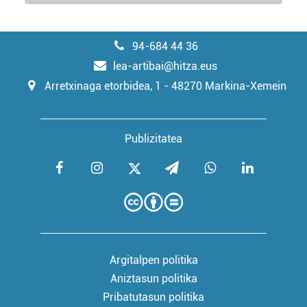
94-684 44 36
lea-artibai@hitza.eus
Arretxinaga etorbidea, 1 - 48270 Markina-Xemein
Publizitatea
Argitalpen politika
Aniztasun politika
Pribatutasun politika