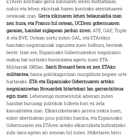
ETAren kontrako gerra zikinaren lehen bultzatzaile,
nahiz eta lehen ekintzak haren kontrako atentatuaren
ostekoak izan.
Gerra zikinaren lehen belaunaldia izan
zen hura, eta Franco hil ostean, UCDren gobernuaren
garaian, hainbat siglapean jardun ziren:
ATE, GAE, Triple
A eta BVE. Ostean sortu zuten GAL, eta ETArekin
hasitako negoziazioak zapuztea zuen helburu, besteak
beste. Izan ere, Espainiako Gobernuarekin negoziazio
mahai bat sortzeko borondatea agertu zuen ETA
Militarrak 1983an.
Santi Brouard bera ez zen ETAko
militantea
, baina politikagintzan murgilduta zegoen urte
hartarako.
ETA eta Espainiako Gobernuaren arteko
negoziazioetan Brouardek bitartekari lan garrantzitsua
egin zuen
. Lehenengo momentutik adierazi zuten
hainbat buruzagi politikok hilketa hori ez zela
kasualitatea izan. Elkarrizketarako jarrera irekia zuen,
ezker abertzalean pisu politiko handia, eta Espainiako
Gobernuaren eta ETAren arteko elkarrizketa bultzatzeko
zubi-lana egiten ari zenean hil zuten. Hilketaren berri