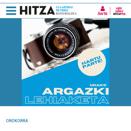
Sartu
OROKORRA