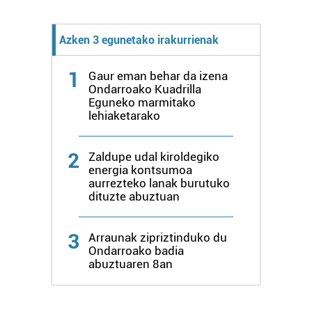
Webgune honek cookie propioak eta hirugarrenen cookie-
fitxategiak erabiltzen ditu. Zure esperientzia eta
zerbitzuak hobetzeko asmoz, cookie teknologiaz
Azken 3 egunetako irakurrienak
baliatzen gara. Ohar hau onartuz gero, teknologia hori
erabiltzeko baimen esplizitua ematen diguzu.
Gehiago
1
Gaur eman behar da izena
irakurri
Ondarroako Kuadrilla
Eguneko marmitako
lehiaketarako
2
Zaldupe udal kiroldegiko
energia kontsumoa
aurrezteko lanak burutuko
dituzte abuztuan
3
Arraunak zipriztinduko du
Ondarroako badia
abuztuaren 8an