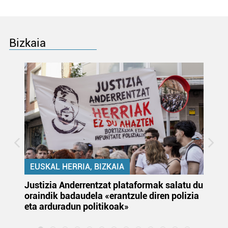
Bizkaia
EUSKAL HERRIA, BIZKAIA
Justizia Anderrentzat plataformak salatu du
Eu
oraindik badaudela «erantzule diren polizia
‘E
eta arduradun politikoak»