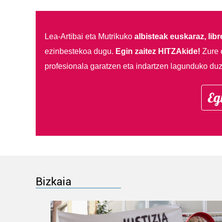
Lea-Artibai eta Mutrikuko
albisteak euskaraz, libre
ezinbestekoa dugu.
Egin zaitez HITZAkide!
Zure 
profesionala garatzen eta indartzen lagunduko duz
Eg
Bizkaia