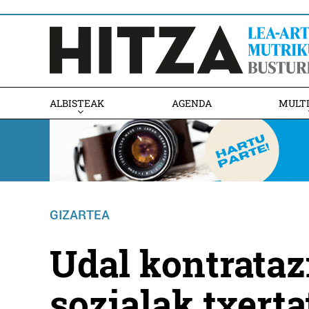
ALBISTEAK
AGENDA
MULT
GIZARTEA
Udal kontrataz
sozialak txerta