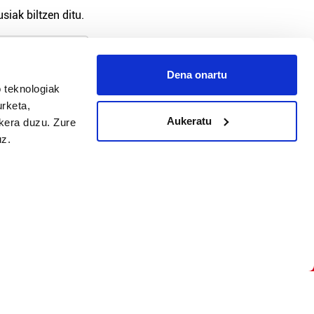
siak biltzen ditu.
Dena onartu
 teknologiak
arpidetu
urketa,
Aukeratu
ukera duzu. Zure
uz.
Argitalpen politika
Aniztasun politika
Pribatutasun politika
Cookieak
arako zure ekarpena
 cookieak
iltzeko eta