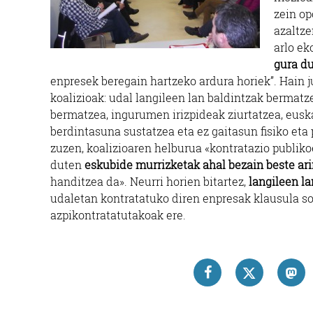
zein op
azaltze
arlo ek
gura d
enpresek beregain hartzeko ardura horiek”. Hain ju
koalizioak: udal langileen lan baldintzak bermatz
bermatzea, ingurumen irizpideak ziurtatzea, eus
berdintasuna sustatzea eta ez gaitasun fisiko eta
zuzen, koalizioaren helburua «kontratazio publiko
duten
eskubide murrizketak ahal bezain beste ar
handitzea da». Neurri horien bitartez,
langileen la
udaletan kontratatuko diren enpresak klausula soz
azpikontratatutakoak ere.