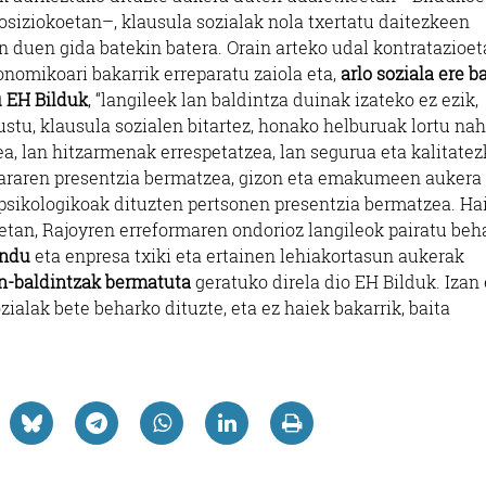
osiziokoetan–, klausula sozialak nola txertatu daitezkeen
n duen gida batekin batera. Orain arteko udal kontratazioe
onomikoari bakarrik erreparatu zaiola eta,
arlo soziala ere b
u EH Bilduk
, “langileek lan baldintza duinak izateko ez ezik,
stu, klausula sozialen bitartez, honako helburuak lortu nah
ea, lan hitzarmenak errespetatzea, lan segurua eta kalitate
kararen presentzia bermatzea, gizon eta emakumeen aukera
 psikologikoak dituzten pertsonen presentzia bermatzea. Ha
etan, Rajoyren erreformaren ondorioz langileok pairatu beh
indu
eta enpresa txiki eta ertainen lehiakortasun aukerak
n-baldintzak bermatuta
geratuko direla dio EH Bilduk. Izan 
ialak bete beharko dituzte, eta ez haiek bakarrik, baita