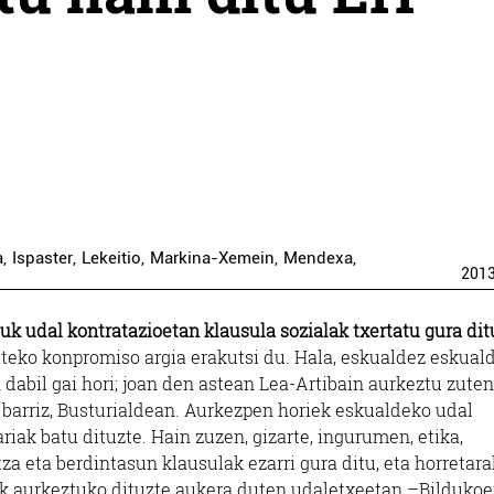
a
,
Ispaster
,
Lekeitio
,
Markina-Xemein
,
Mendexa
,
201
uk udal kontratazioetan klausula sozialak txertatu gura dit
iteko konpromiso argia erakutsi du. Hala, eskualdez eskual
 dabil gai hori; joan den astean Lea-Artibain aurkeztu zuten
 barriz, Busturialdean. Aurkezpen horiek eskualdeko udal
riak batu dituzte. Hain zuzen, gizarte, ingurumen, etika,
za eta berdintasun klausulak ezarri gura ditu, eta horretara
k aurkeztuko dituzte aukera duten udaletxeetan –Bildukoe