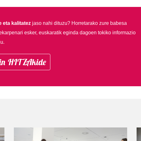
 eta kalitatez
jaso nahi dituzu?
Horretarako zure babesa
ekarpenari esker, euskaratik eginda dagoen tokiko informazio
u.
in HITZAkide