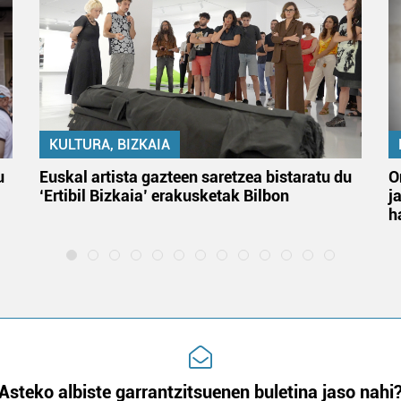
KULTURA, BIZKAIA
u
Euskal artista gazteen saretzea bistaratu du
O
‘Ertibil Bizkaia’ erakusketak Bilbon
j
h
Asteko albiste garrantzitsuenen buletina jaso nahi