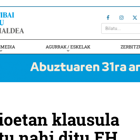
IMEDIA
AGURRAK / ESKELAK
ZERBITZ
ioetan klausula
tu nahi ditu EH