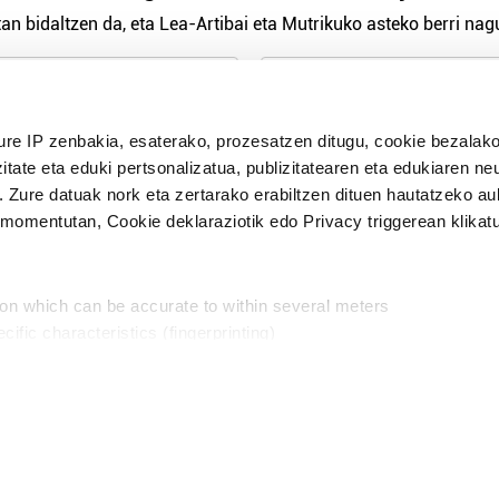
an bidaltzen da, eta Lea-Artibai eta Mutrikuko asteko berri nagu
n Politika
irakurri eta onartzen dut.
ure IP zenbakia, esaterako, prozesatzen ditugu, cookie bezalako
H
itate eta eduki pertsonalizatua, publizitatearen eta edukiaren ne
. Zure datuak nork eta zertarako erabiltzen dituen hautatzeko a
omentutan, Cookie deklaraziotik edo Privacy triggerean klikat
Publizitatea
ion which can be accurate to within several meters
in
cific characteristics (fingerprinting)
d and set your preferences in the
details section
.
aratik, modu librean kontatzea da gure eginkizuna. Horret
intzoena da HITZAkide egitea.
n ditugu, zure IP zenbakia, besteak beste, teknologia erabiliz,
Babesleak:
, iragarkiak eta edukia neurtzeko, jendeari buruzko informazioa b
abiltzen dituen hauta dezakezu.