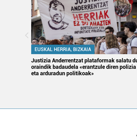
EUSKAL HERRIA, BIZKAIA
an
Justizia Anderrentzat plataformak salatu d
oraindik badaudela «erantzule diren polizia
eta arduradun politikoak»