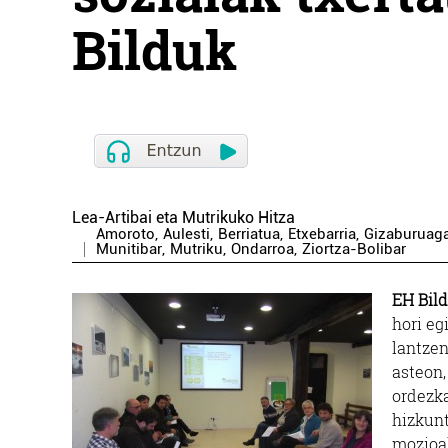
Bilduk
Lea-Artibai eta Mutrikuko Hitza
Amoroto
,
Aulesti
,
Berriatua
,
Etxebarria
,
Gizaburuag
Munitibar
,
Mutriku
,
Ondarroa
,
Ziortza-Bolibar
EH Bild
hori eg
lantzen
asteon,
ordezka
hizkunt
mozioa