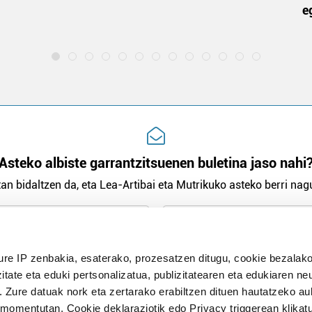
e
Asteko albiste garrantzitsuenen buletina jaso nahi
an bidaltzen da, eta Lea-Artibai eta Mutrikuko asteko berri nagu
n Politika
irakurri eta onartzen dut.
ure IP zenbakia, esaterako, prozesatzen ditugu, cookie bezalako
H
itate eta eduki pertsonalizatua, publizitatearen eta edukiaren ne
. Zure datuak nork eta zertarako erabiltzen dituen hautatzeko a
omentutan, Cookie deklaraziotik edo Privacy triggerean klikat