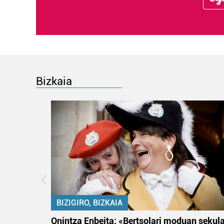
Bizkaia
BIZIGIRO, BIZKAIA
na
Onintza Enbeita: «Bertsolari moduan sekul