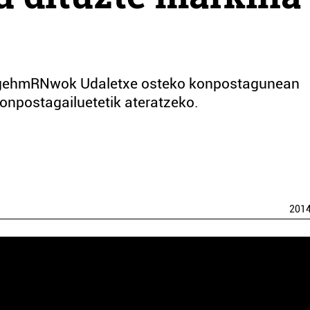
gehmRNwok Udaletxe osteko konpostagunean
 konpostagailuetetik ateratzeko.
201