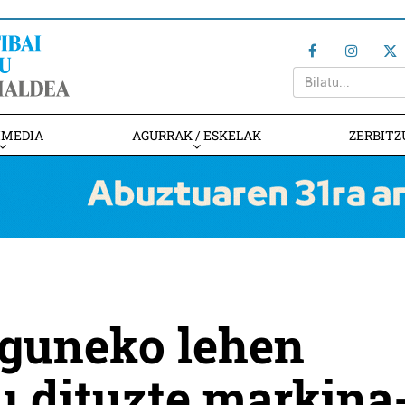
IMEDIA
AGURRAK / ESKELAK
ZERBITZ
guneko lehen
u dituzte markina