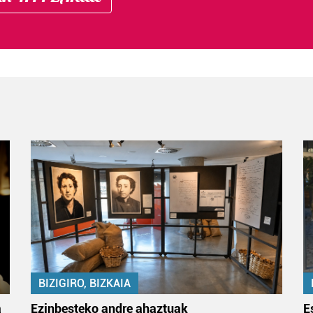
BIZIGIRO, BIZKAIA
a
Ezinbesteko andre ahaztuak
E