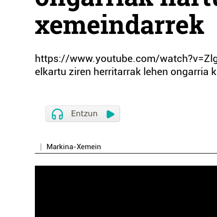
xemeindarrek
https://www.youtube.com/watch?v=Zl
elkartu ziren herritarrak lehen ongarria
Markina-Xemein