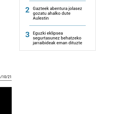
2
Gazteek abentura jolasez
gozatu ahalko dute
Aulestin
3
Eguzki eklipsea
segurtasunez behatzeko
jarraibideak eman dituzte
4
/
10
/
21