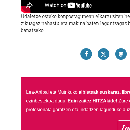
Udaletxe osteko konpostagunean elkartu ziren her
zikuagaz nahastu eta makina baten laguntzagaz bir
banatzeko.
Lea-Artibai eta Mutrikuko
albisteak euskaraz, libre
ezinbestekoa dugu.
Egin zaitez HITZAkide!
Zure 
profesionala garatzen eta indartzen lagunduko duz
Eg