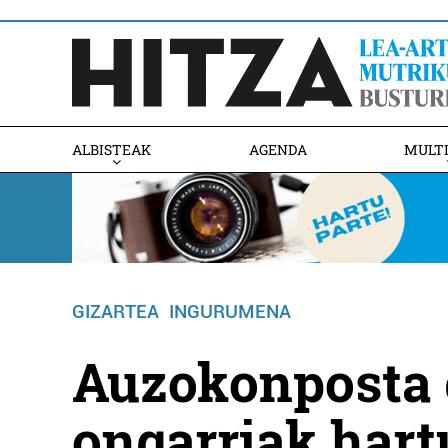
ALBISTEAK
AGENDA
MULT
GIZARTEA
INGURUMENA
Auzokonposta 
ongarriak hart