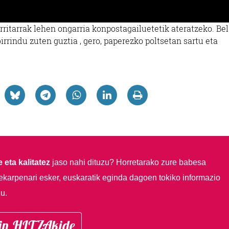
ritarrak lehen ongarria konpostagailuetetik ateratzeko. Bel
rindu zuten guztia , gero, paperezko poltsetan sartu eta
 eta kalitatez
jaso nahi dituzu?
Horretarako zure babesa
ekarpenari esker, euskaratik eginda dagoen tokiko informazio
u.
in HITZAkide