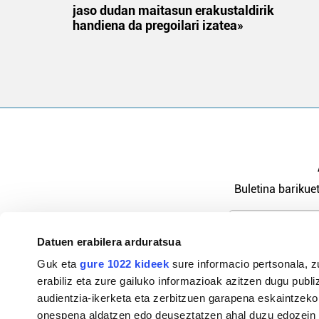
jaso dudan maitasun erakustaldirik
handiena da pregoilari izatea»
Buletina barikuet
Datuen erabilera arduratsua
Pribatutasu
Guk eta
gure 1022 kideek
sure informacio pertsonala, z
erabiliz eta zure gailuko informazioak azitzen dugu publiz
audientzia-ikerketa eta zerbitzuen garapena eskaintzeko
onespena aldatzen edo deuseztatzen ahal duzu edozein m