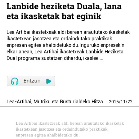
Lanbide heziketa Duala, lana
eta ikasketak bat eginik
Lea Artibai ikastetxeak aldi berean araututako ikasketak
ikastetxean jasotzea eta ordaindutako praktikak
enpresan egitea ahalbidetuko du.Inguruko enpresekin
elkarlanean, Lea Artibai ikastetxeak Lanbide Heziketa
Dual programa sustatzen dihardu, ikasleei...
Lea-Artibai, Mutriku eta Busturialdeko Hitza
2016
/
11
/
22
Lea Artibai ikastetxeak aldi berean araututako ikasketak
ikastetxean jasotzea eta ordaindutako praktikak
enpresan egitea ahalbidetuko du.