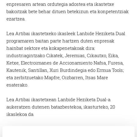
enpresaren artean ordutegia adostea eta ikastetxe
bakoitzak bete behar dituen betekizun eta konpetentziak
ezartzea.
Lea Artibai ikastetxeko ikasleek Lanbide Heziketa Dual
programaren baitan parte hartzen duten enpresak
hainbat sektore eta kokapenetakoak dira:
industriagintzako Cikatek, Jeremias, Cikautxo, Eika,
Ketxe, Electroimanes de Accionamiento Nafsa, Furesa,
Kautenik, Santillan, Xuri Burdindegia edo Ermua Tools;
eta zerbitzuetako Mapfre, Oizbarren, Itsas Mare
esaterako.
Lea Artibai ikastetxean Lanbide Heziketa Dual-a
aukeratzen dutenen batazbestekoa, ikasturteko, 20
ikaslekoa da.