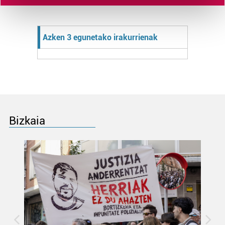
Find out more about how your personal data is processed
and set your preferences in the
details section
.
Azken 3 egunetako irakurrienak
Guk eta gure bazkideek zure datu pertsonalak
prozesatzen ditugu, zure IP zenbakia, besteak beste,
teknologia erabiliz, cookieak adibidez, iragarki eta eduki
pertsonalizatuak eskaintzeko, iragarkiak eta edukia
neurtzeko, jendeari buruzko informazioa biltzeko eta
produktuak garatzeko. Zure datuak nork eta zertarako
erabiltzen dituen hauta dezakezu.
Bizkaia
Bazkide batzuek ez dizute baimenik eskatzen, eta beren
interes komertzial legitimoetan babesten dira. Ikusi gure
bazkideen zerrenda, beren ustez zein helburutarako
duten interes legitimoa eta horren aurka nola egin
dezakezun ikusteko.
Lortu zure datu pertsonalak prozesatzeko moduari
buruzko informazio gehiago eta ezarri zure lehentasunak