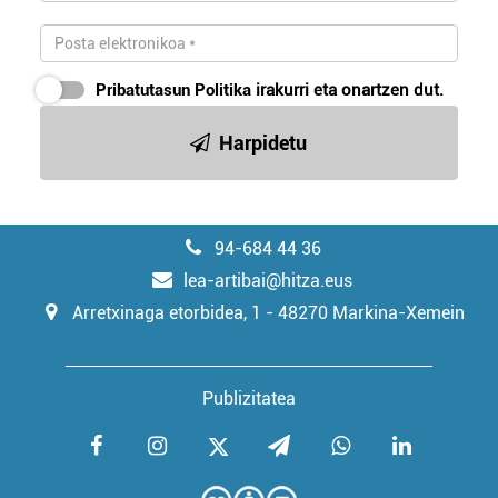
Pribatutasun Politika
irakurri eta onartzen dut.
Harpidetu
94-684 44 36
lea-artibai@hitza.eus
Arretxinaga etorbidea, 1 - 48270 Markina-Xemein
Publizitatea