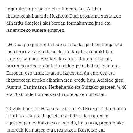
Inguruko enpresekin elkarlanean, Lea Artibai
ikastetxeak Lanbide Heziketa Dual programa sustatzen
dihardu, ikasleei aldi berean formakuntza jaso eta
laneratzeko aukera emanez.
LH Dual programen helburua zera da: gazteen langabetu
tasa murriztea eta ikasgeletan ikasitakoa praktikan
jartzea. Lanbide Heziketako arduradunen hitzetan,
hurrengo urteetan finkatuko den joera bat da. Izan ere,
Europan oso arrakastatsua izaten ari da enpresa eta
ikastetxeen arteko elkarlanaren eredu hau. Adibide gisa,
Austria, Danimarka, Herbeherak eta Suizako gazteen % 40
eta 70ak bide hori aukeratu dute azken urteotan.
2012tik, Lanbide Heziketa Dual-a 1529 Errege-Dekretuaren
bitartez araututa dago, eta ikastetxe eta enpresen
egokitzapen zehatza eskatzen du, hala nola, programako
tutoreak formatzea eta prestatzea, ikastetxe eta