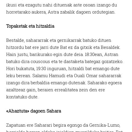
ikusi eta ezagutu nahi dituenak aste osoan izango du
horretarako aukera, Astra zabalik dagoen ordutegian.
Topaketak eta hitzaldia
Bestalde, sahararrak eta gernikarrak batuko dituen
hitzordu bat ere jarri dute Bat ez da gitxik eta Besaldek.
Hain justu, barikurako egin dute deia. 18:30ean, Astran
batuko dira couscous eta te dastaketa bategaz gozatzeko.
Hori bukatuta, 19:30 inguruan, hitzaldi bat emango dute
leku berean. Salamu Hamudi eta Ouali Omar sahararrak
izango dira berbaldia emango dutenak. Saharako egoera
azaltzeaz gain, beraien errealitatea zein den ere
kontatuko dute.
«Ahaztuta» dagoen Sahara
Zapatuan ere Saharari begira egongo da Gernika-Lumo,
herrialde horren aldeko jaialdian murgilduko baitira. Bat