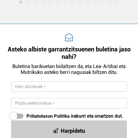
Asteko albiste garrantzitsuenen buletina jaso
nahi?
Buletina barikuetan bidaltzen da, eta Lea-Artibai eta
Mutrikuko asteko berri nagusiak biltzen ditu.
Pribatutasun Politika
irakurri eta onartzen dut.
Harpidetu