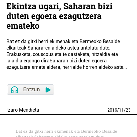
Ekintza ugari, Saharan bizi
duten egoera ezagutzera
emateko
Bat ez da gitxi herri ekimenak eta Bermeoko Besalde
elkarteak Sahararen aldeko astea antolatu dute.
Erakusketa, couscous eta te dastaketa, hitzaldia eta
jaialdia egongo diraSaharan bizi duten egoera
ezagutzera emate aldera, herrialde horren aldeko aste...
Izaro Mendieta
2016
/
11
/
23
Bat ez da gitxi herri ekimenak eta Bermeoko Besalde
elkarteak Sahararen aldeko astea antolatu dute.