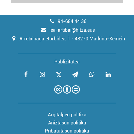
94-684 44 36
lea-artibai@hitza.eus
Arretxinaga etorbidea, 1 - 48270 Markina-Xemein
Publizitatea
Argitalpen politika
Aniztasun politika
Pribatutasun politika