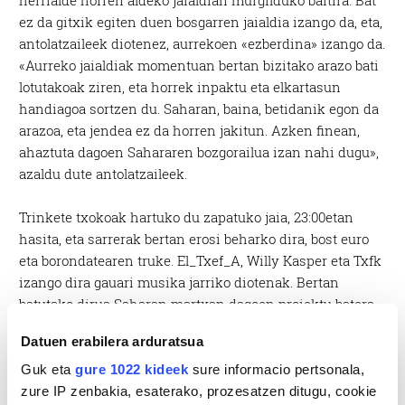
ez da gitxik egiten duen bosgarren jaialdia izango da, eta,
antolatzaileek diotenez, aurrekoen «ezberdina» izango da.
«Aurreko jaialdiak momentuan bertan bizitako arazo bati
lotutakoak ziren, eta horrek inpaktu eta elkartasun
handiagoa sortzen du. Saharan, baina, betidanik egon da
arazoa, eta jendea ez da horren jakitun. Azken finean,
ahaztuta dagoen Sahararen bozgorailua izan nahi dugu»,
azaldu dute antolatzaileek.
Trinkete txokoak hartuko du zapatuko jaia, 23:00etan
hasita, eta sarrerak bertan erosi beharko dira, bost euro
eta borondatearen truke. El_Txef_A, Willy Kasper eta Txfk
izango dira gauari musika jarriko diotenak. Bertan
batutako dirua Saharan martxan dagoen proiektu batera
oraindik erabakitzear dute zeinetara bideratuko dute.
Datuen erabilera arduratsua
Guk eta
gure 1022 kideek
sure informacio pertsonala,
zure IP zenbakia, esaterako, prozesatzen ditugu, cookie