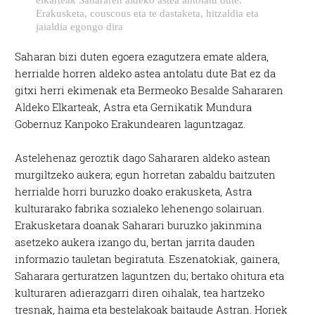
Erakusketa, couscous eta te dastaketa, hitzaldia eta
jaialdia egongo dira
Saharan bizi duten egoera ezagutzera emate aldera,
herrialde horren aldeko astea antolatu dute Bat ez da
gitxi herri ekimenak eta Bermeoko Besalde Sahararen
Aldeko Elkarteak, Astra eta Gernikatik Mundura
Gobernuz Kanpoko Erakundearen laguntzagaz.
Astelehenaz geroztik dago Sahararen aldeko astean
murgiltzeko aukera; egun horretan zabaldu baitzuten
herrialde horri buruzko doako erakusketa, Astra
kulturarako fabrika sozialeko lehenengo solairuan.
Erakusketara doanak Saharari buruzko jakinmina
asetzeko aukera izango du, bertan jarrita dauden
informazio tauletan begiratuta. Eszenatokiak, gainera,
Saharara gerturatzen laguntzen du; bertako ohitura eta
kulturaren adierazgarri diren oihalak, tea hartzeko
tresnak, haima eta bestelakoak baitaude Astran. Horiek