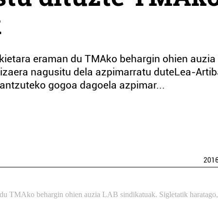
k
xikietara eraman du TMAko behargin ohien auzia
e izaera nagusitu dela azpimarratu duteLea-Artib
erantzuteko gogoa dagoela azpimar...
201
n du TMAko behargin ohien auzia LAB sindikatuak. Sigletatik haratago,