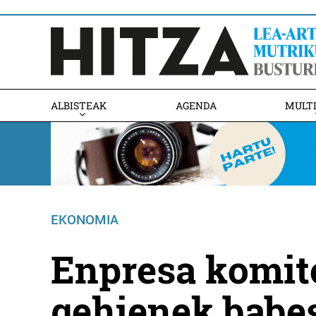
ALBISTEAK
AGENDA
MULT
EKONOMIA
Enpresa komite
gehienek babe