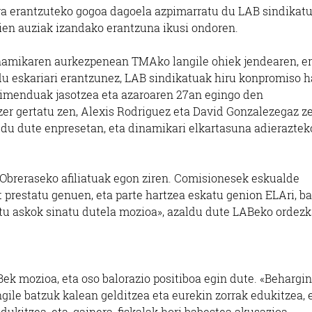
tra erantzuteko gogoa dagoela azpimarratu du LAB sindikatu
ien auziak izandako erantzuna ikusi ondoren.
amikaren aurkezpenean TMAko langile ohiek jendearen, er
du eskariari erantzunez, LAB sindikatuak hiru konpromiso h
ikimenduak jasotzea eta azaroaren 27an egingo den
zer gertatu zen, Alexis Rodriguez eta David Gonzalezegaz z
aldu dute enpresetan, eta dinamikari elkartasuna adieraztek
reraseko afiliatuak egon ziren. Comisionesek eskualde
t prestatu genuen, eta parte hartzea eskatu genion ELAri, b
tu askok sinatu dutela mozioa», azaldu dute LABeko ordezk
ek mozioa, eta oso balorazio positiboa egin dute. «Behargi
ngile batzuk kalean gelditzea eta eurekin zorrak edukitzea, 
edukitzea, eta, gainera, fiskalak hori babestea akusazioa