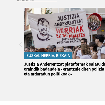
EUSKAL HERRIA, BIZKAIA
tik
Justizia Anderrentzat plataformak salatu d
 gizon
oraindik badaudela «erantzule diren polizia
eta arduradun politikoak»