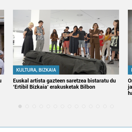
KULTURA, BIZKAIA
u
Euskal artista gazteen saretzea bistaratu du
O
‘Ertibil Bizkaia’ erakusketak Bilbon
j
h