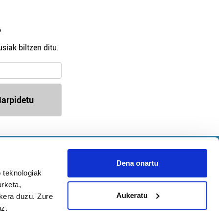
?
siak biltzen ditu.
arpidetu
Argitalpen politika
Aniztasun politika
Dena onartu
Pribatutasun politika
 teknologiak
Cookieak
urketa,
Aukeratu
ukera duzu. Zure
uz.