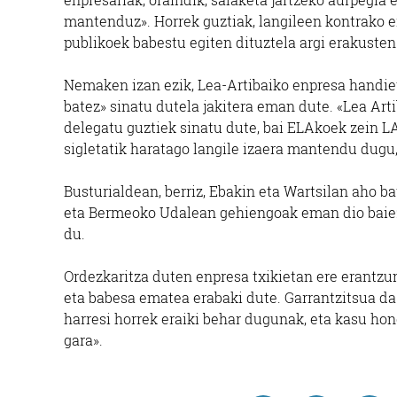
mantenduz». Horrek guztiak, langileen kontrako er
publikoek babestu egiten dituztela argi erakuste
Nemaken izan ezik, Lea-Artibaiko enpresa handi
batez» sinatu dutela jakitera eman dute. «Lea A
delegatu guztiek sinatu dute, bai ELAkoek zein LA
sigletatik haratago langile izaera mantendu dugu, 
Busturialdean, berriz, Ebakin eta Wartsilan aho b
eta Bermeoko Udalean gehiengoak eman dio baie
du.
Ordezkaritza duten enpresa txikietan ere erantzun
eta babesa ematea erabaki dute. Garrantzitsua da 
harresi horrek eraiki behar dugunak, eta kasu hone
gara».