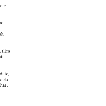
tere
ho
ek,
Salica
atu
dute,
arela
 hasi