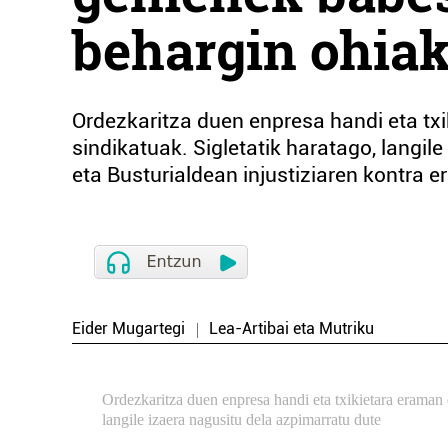
behargin ohia
Ordezkaritza duen enpresa handi eta t
sindikatuak. Sigletatik haratago, langil
eta Busturialdean injustiziaren kontra 
Eider Mugartegi
Lea-Artibai eta Mutriku
Ordezkaritza duen enpresa handi eta txikietara erama
langile izaera nagusitu dela azpimarratu dute