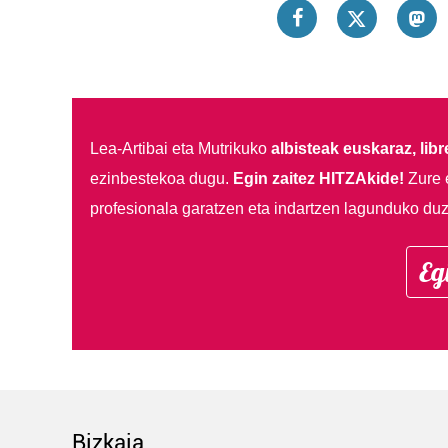
Lea-Artibai eta Mutrikuko
albisteak euskaraz, libre
ezinbestekoa dugu.
Egin zaitez HITZAkide!
Zure 
profesionala garatzen eta indartzen lagunduko duz
Eg
Bizkaia