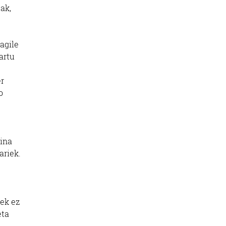
ak,
agile
artu
er
o
aina
ariek.
nek ez
eta