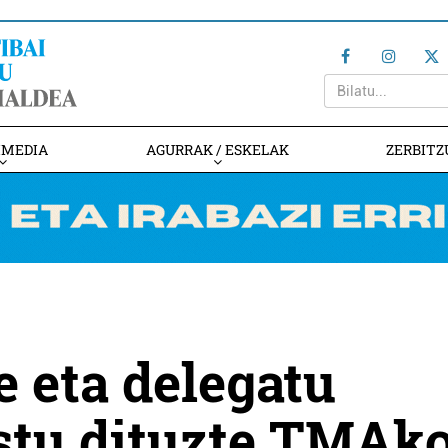
IMEDIA
AGURRAK / ESKELAK
ZERBITZ
 eta delegatu
stu dituzte TMAk