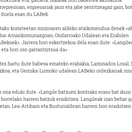
represioan, enpresariak jaun eta jabe sentitzeagaz gain, bo
n duela esan du LABek.
etako komiteetan mozioaren aldeko atxikimendua denek «a
rtibai Amankomunazgoan, Ondarroako Udalean eta Erabilen
Bekoek». Jarrera hori eskertzekoa dela esan dute. «Langile
eta hori oso garrantzitsua da».
atez hartu dute babesa emateko erabakia, Laminados Losal, 
zkoa, eta Gernika-Lumoko udalean LABeko ordezkariak sin
 ona eduki dute. «Langile batzuen kontrako eraso bat ikusi 
horrelako harresi batzuk eraikitzea. Langileak izan behar g
tan, Lea-Artibain eta Busturialdean harresi hori eraikitzen