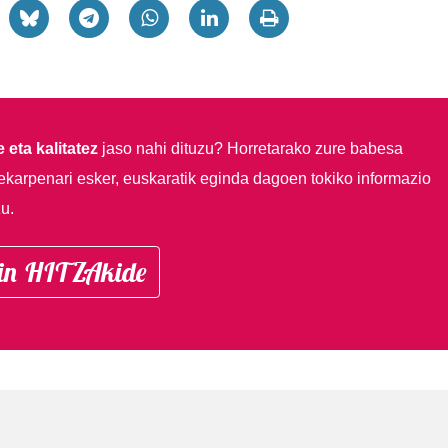
 eta kalitatez
jaso nahi dituzu?
Horretarako zure babesa
ekarpenari esker, euskaratik eginda dagoen tokiko informazio
u.
in HITZAkide