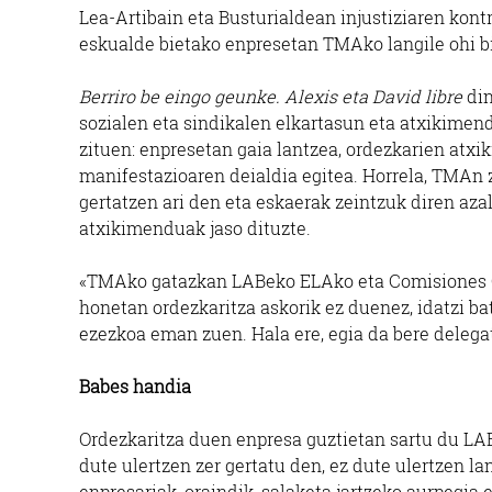
Lea-Artibain eta Busturialdean injustiziaren kon
eskualde bietako enpresetan TMAko langile ohi b
Berriro be eingo geunke. Alexis eta David libre
din
sozialen eta sindikalen elkartasun eta atxikimen
zituen: enpresetan gaia lantzea, ordezkarien atx
manifestazioaren deialdia egitea. Horrela, TMAn 
gertatzen ari den eta eskaerak zeintzuk diren az
atxikimenduak jaso dituzte.
«TMAko gatazkan LABeko ELAko eta Comisiones Ob
honetan ordezkaritza askorik ez duenez, idatzi ba
ezezkoa eman zuen. Hala ere, egia da bere delega
Babes handia
Ordezkaritza duen enpresa guztietan sartu du LAB
dute ulertzen zer gertatu den, ez dute ulertzen la
enpresariak, oraindik, salaketa jartzeko aurpegia 