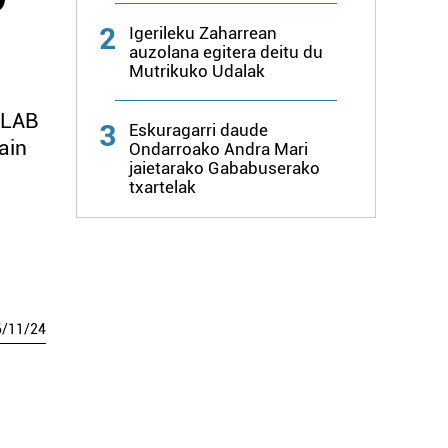
2
Igerileku Zaharrean
auzolana egitera deitu du
Mutrikuko Udalak
 LAB
3
Eskuragarri daude
ain
Ondarroako Andra Mari
jaietarako Gababuserako
txartelak
6
/
11
/
24