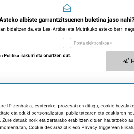
Asteko albiste garrantzitsuenen buletina jaso nahi
an bidaltzen da, eta Lea-Artibai eta Mutrikuko asteko berri nagu
n Politika
irakurri eta onartzen dut.
H
Publizitatea
ure IP zenbakia, esaterako, prozesatzen ditugu, cookie bezalako
in
itate eta eduki pertsonalizatua, publizitatearen eta edukiaren ne
. Zure datuak nork eta zertarako erabiltzen dituen hautatzeko a
omentutan, Cookie deklaraziotik edo Privacy triggerean klikat