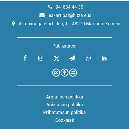
94-684 44 36
lea-artibai@hitza.eus
Arretxinaga etorbidea, 1 - 48270 Markina-Xemein
Publizitatea
Argitalpen politika
Aniztasun politika
Pribatutasun politika
Cookieak