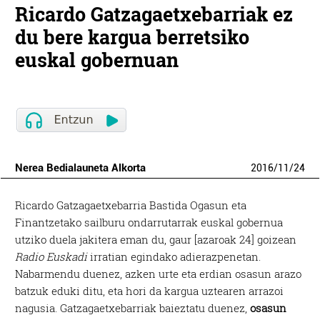
Ricardo Gatzagaetxebarriak ez
du bere kargua berretsiko
euskal gobernuan
Nerea Bedialauneta Alkorta
2016
/
11
/
24
Ricardo Gatzagaetxebarria Bastida Ogasun eta
Finantzetako sailburu ondarrutarrak euskal gobernua
utziko duela jakitera eman du, gaur [azaroak 24] goizean
Radio Euskadi
irratian egindako adierazpenetan.
Nabarmendu duenez, azken urte eta erdian osasun arazo
batzuk eduki ditu, eta hori da kargua uztearen arrazoi
nagusia. Gatzagaetxebarriak baieztatu duenez,
osasun