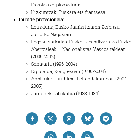
Eskolako diplomaduna
Hizkuntzak: Euskara eta frantsesa
Ibilbide profesionala:
Letraduna, Eusko Jaurlaritzaren Zerbitzu
Juridiko Nagusian
Legebiltzarkidea, Eusko Legebiltzarreko Euzko
Abertzaleak – Nacionalistas Vascos taldean
(2005-2012)
Senataria (1996-2004)
Diputatua, Kongresuan (1996-2004)
Aholkulari juridikoa, Lehendakaritzan (2004-
2005)
Jarduneko abokatua (1983-1984)