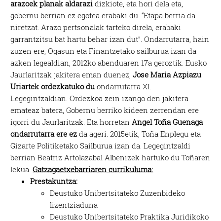
arazoek planak aldarazi
dizkiote, eta hori dela eta,
gobernu berrian ez egotea erabaki du. “Etapa berria da
niretzat. Arazo pertsonalak tarteko direla, erabaki
garrantzitsu bat hartu behar izan dut”. Ondarrutarra, hain
zuzen ere, Ogasun eta Finantzetako sailburua izan da
azken legealdian, 2012ko abenduaren 17a geroztik. Eusko
Jaurlaritzak jakitera eman duenez,
Jose Maria Azpiazu
Uriartek ordezkatuko du
ondarrutarra XI.
Legegintzaldian. Ordezkoa zein izango den jakitera
emateaz batera, Gobernu berriko kideen zerrendan ere
igorri du Jaurlaritzak. Eta horretan
Angel Toña Guenaga
ondarrutarra ere ez
da ageri. 2015etik, Toña Enplegu eta
Gizarte Politiketako Sailburua izan da. Legegintzaldi
berrian Beatriz Artolazabal Albenizek hartuko du Toñaren
lekua.
Gatzagaetxebarriaren currikuluma:
Prestakuntza:
Deustuko Unibertsitateko Zuzenbideko
lizentziaduna
Deustuko Unibertsitateko Praktika Juridikoko