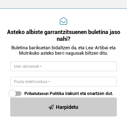
Asteko albiste garrantzitsuenen buletina jaso
nahi?
Buletina barikuetan bidaltzen da, eta Lea-Artibai eta
Mutrikuko asteko berri nagusiak biltzen ditu.
Pribatutasun Politika
irakurri eta onartzen dut.
Harpidetu