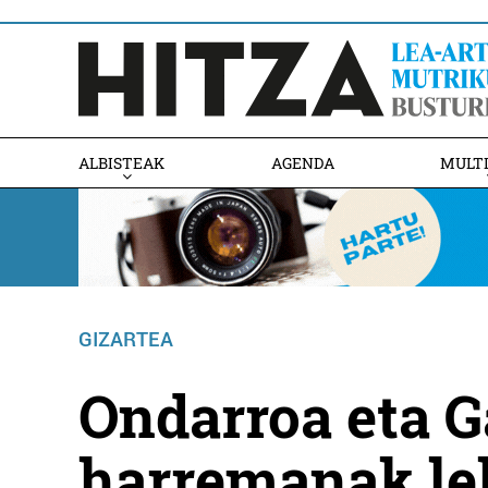
ALBISTEAK
AGENDA
MULT
GIZARTEA
Ondarroa eta G
harremanak le