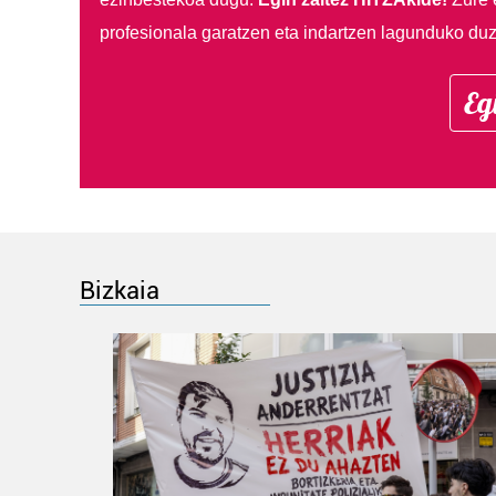
profesionala garatzen eta indartzen lagunduko duz
Eg
Bizkaia