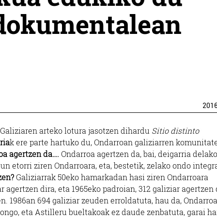
' dokumentalean
201
 Galiziaren arteko lotura jasotzen dihardu
Sitio distinto
ria
k ere parte hartuko du, Ondarroan galiziarren komunitat
a agertzen da….
Ondarroa agertzen da, bai, deigarria delako
n etorri ziren Ondarroara, eta, bestetik, zelako ondo integr
zen?
Galiziarrak 50eko hamarkadan hasi ziren Ondarroara
r agertzen dira, eta 1965eko padroian, 312 galiziar agertzen 
n. 1986an 694 galiziar zeuden erroldatuta, hau da, Ondarro
gongo, eta Astilleru bueltakoak ez daude zenbatuta, garai ha