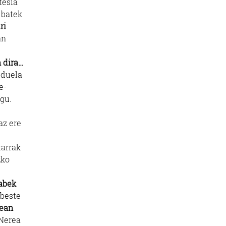
tesia
 batek
ri
an
 dira…
 duela
e-
egu.
az ere
tarrak
zko
abek
 beste
tean
 Nerea