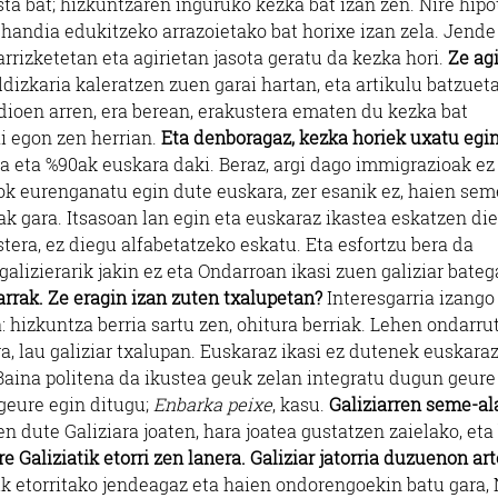
sta bat; hizkuntzaren inguruko kezka bat izan zen. Nire hipo
handia edukitzeko arrazoietako bat horixe izan zela. Jende
rrizketetan eta agirietan jasota geratu da kezka hori.
Ze agi
ldizkaria kaleratzen zuen garai hartan, eta artikulu batzuet
dioen arren, era berean, erakustera ematen du kezka bat
i egon zen herrian.
Eta denboragaz, kezka horiek uxatu egin
 eta %90ak euskara daki. Beraz, argi dago immigrazioak ez
skok eurenganatu egin dute euskara, zer esanik ez, haien sem
ak gara. Itsasoan lan egin eta euskaraz ikastea eskatzen di
tera, ez diegu alfabetatzeko eskatu. Eta esfortzu bera da
 galizierarik jakin ez eta Ondarroan ikasi zuen galiziar bateg
iarrak. Ze eragin izan zuten txalupetan?
Interesgarria izango
a: hizkuntza berria sartu zen, ohitura berriak. Lehen ondarru
a, lau galiziar txalupan. Euskaraz ikasi ez dutenek euskara
 Baina politena da ikustea geuk zelan integratu dugun geure
geure egin ditugu;
Enbarka peixe
, kasu.
Galiziarren seme-al
n dute Galiziara joaten, hara joatea gustatzen zaielako, eta
re Galiziatik etorri zen lanera. Galiziar jatorria duzuenon ar
k etorritako jendeagaz eta haien ondorengoekin batu gara,