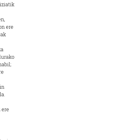
iziatik
en,
on ere
iak
za
rdurako
abil;
re
in
la.
 ere