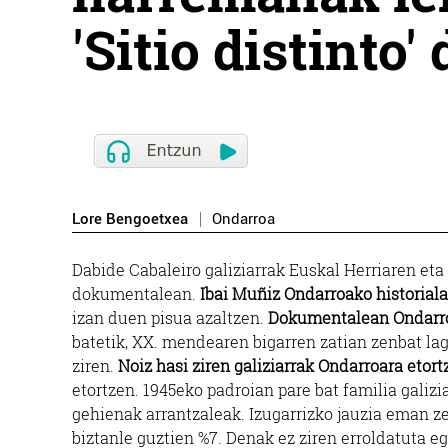
'Sitio distinto
Lore Bengoetxea
Ondarroa
Dabide Cabaleiro galiziarrak Euskal Herriaren eta
dokumentalean.
Ibai Muñiz Ondarroako historiala
izan duen pisua azaltzen.
Dokumentalean Ondarro
batetik, XX. mendearen bigarren zatian zenbat lagu
ziren.
Noiz hasi ziren galiziarrak Ondarroara etort
etortzen. 1945eko padroian pare bat familia galizia
gehienak arrantzaleak. Izugarrizko jauzia eman ze
biztanle guztien %7. Denak ez ziren erroldatuta e