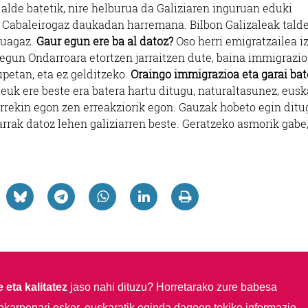
te alde batetik, nire helburua da Galiziaren inguruan eduki
e Cabaleirogaz daukadan harremana. Bilbon Galizaleak tald
ruagaz.
Gaur egun ere ba al datoz?
Oso herri emigratzailea i
r egun Ondarroara etortzen jarraitzen dute, baina immigrazio
upetan, eta ez gelditzeko.
Oraingo immigrazioa eta garai ba
uk ere beste era batera hartu ditugu, naturaltasunez, eusk
iarrekin egon zen erreakziorik egon. Gauzak hobeto egin ditu
rrak datoz lehen galiziarren beste. Geratzeko asmorik gabe
 eta kalitatez
jaso nahi dituzu?
Horretarako zure babesa
ekarpenari esker, euskaratik eginda dagoen tokiko informazio