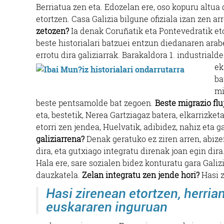
Berriatua zen eta. Edozelan ere, oso kopuru altua 
etortzen. Casa Galizia bilgune ofiziala izan zen a
zetozen?
Ia denak Coruñatik eta Pontevedratik eto
beste historialari batzuei entzun diedanaren arab
errotu dira galiziarrak. Barakaldora 1. industriald
ek
ba
mi
beste pentsamolde bat zegoen.
Beste migrazio flu
eta, bestetik, Nerea Gartziagaz batera, elkarrizketa
etorri zen jendea, Huelvatik, adibidez, nahiz eta g
galiziarrena?
Denak geratuko ez ziren arren, abiz
dira, eta gutxiago integratu direnak joan egin dir
Hala ere, sare sozialen bidez konturatu gara Gali
dauzkatela.
Zelan integratu zen jende hori?
Hasi z
Hasi zirenean etortzen, herria
euskararen inguruan