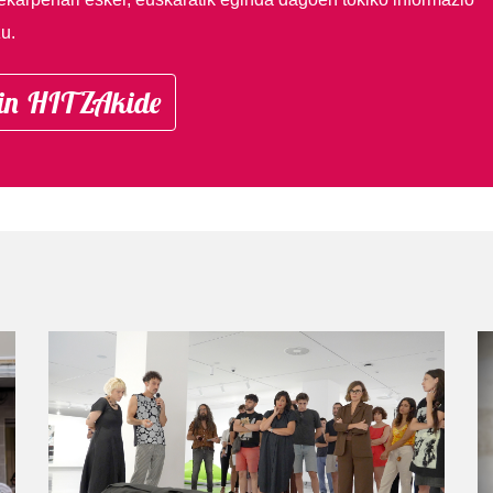
u.
in HITZAkide