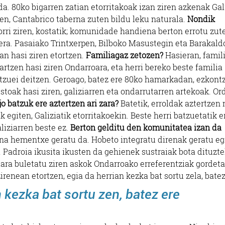
da. 80ko bigarren zatian etorritakoak izan ziren azkenak Gal
rren, Cantabrico taberna zuten bildu leku naturala.
Nondik
rri ziren, kostatik; komunidade handiena berton errotu zut
era. Pasaiako Trintxerpen, Bilboko Masustegin eta Barakald
ean hasi ziren etortzen.
Familiagaz zetozen?
Hasieran, famil
artzen hasi ziren Ondarroara, eta herri bereko beste familia
tzuei deitzen. Geroago, batez ere 80ko hamarkadan, ezkont
stoak hasi ziren, galiziarren eta ondarrutarren artekoak. O
jo batzuk ere aztertzen ari zara?
Batetik, erroldak aztertzen n
k egiten, Galiziatik etorritakoekin. Beste herri batzuetatik e
aliziarren beste ez.
Berton gelditu den komunitatea izan da
ena hementxe geratu da. Hobeto integratu direnak geratu eg
a. Padroia ikusita ikusten da gehienek sustraiak bota dituzte
ziara buletatu ziren askok Ondarroako erreferentziak gordeta
irenean etortzen, egia da herrian kezka bat sortu zela, batez
n kezka bat sortu zen, batez ere