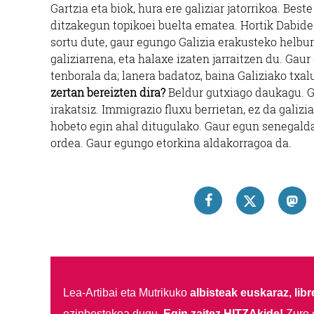
Gartzia eta biok, hura ere galiziar jatorrikoa. Bes
ditzakegun topikoei buelta ematea. Hortik Dabid
sortu dute, gaur egungo Galizia erakusteko helbu
galiziarrena, eta halaxe izaten jarraitzen du. Gau
tenborala da; lanera badatoz, baina Galiziako txal
zertan bereizten dira?
Beldur gutxiago daukagu. Ge
irakatsiz. Immigrazio fluxu berrietan, ez da galiz
hobeto egin ahal ditugulako. Gaur egun senegalda
ordea. Gaur egungo etorkina aldakorragoa da.
Lea-Artibai eta Mutrikuko
albisteak euskaraz, libre
ezinbestekoa dugu.
Egin zaitez HITZAkide!
Zure 