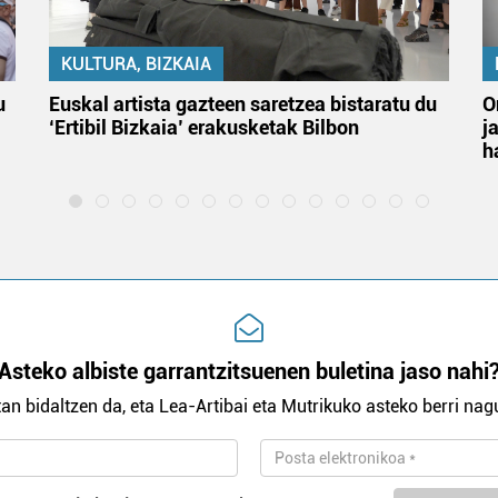
KULTURA, BIZKAIA
u
Euskal artista gazteen saretzea bistaratu du
O
‘Ertibil Bizkaia’ erakusketak Bilbon
j
h
Asteko albiste garrantzitsuenen buletina jaso nahi
an bidaltzen da, eta Lea-Artibai eta Mutrikuko asteko berri nagu