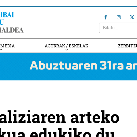
IMEDIA
AGURRAK / ESKELAK
ZERBITZ
aliziaren arteko
kua edukiko du