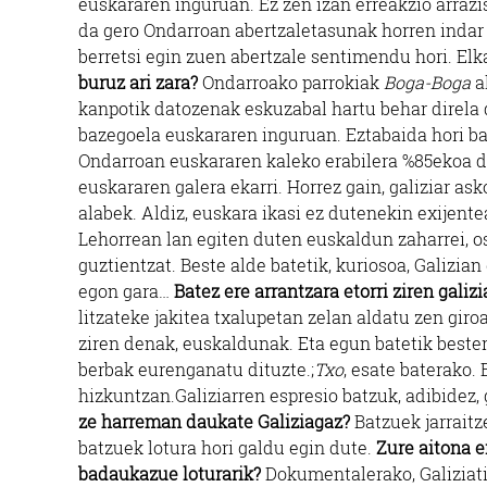
euskararen inguruan. Ez zen izan erreakzio arrazi
da gero Ondarroan abertzaletasunak horren indar 
berretsi egin zuen abertzale sentimendu hori. Elka
buruz ari zara?
Ondarroako parrokiak
Boga-Boga
a
kanpotik datozenak eskuzabal hartu behar direla 
bazegoela euskararen inguruan. Eztabaida hori ba
Ondarroan euskararen kaleko erabilera %85ekoa da
euskararen galera ekarri. Horrez gain, galiziar a
alabek. Aldiz, euskara ikasi ez dutenekin exijente
Lehorrean lan egiten duten euskaldun zaharrei, os
guztientzat. Beste alde batetik, kuriosoa, Galizian
egon gara…
Batez ere arrantzara etorri ziren galiz
litzateke jakitea txalupetan zelan aldatu zen giro
ziren denak, euskaldunak. Eta egun batetik bester
berbak eurenganatu dituzte.;
Txo
, esate baterako.
hizkuntzan.Galiziarren espresio batzuk, adibidez, 
ze harreman daukate Galiziagaz?
Batzuek jarraitze
batzuek lotura hori galdu egin dute.
Zure aitona e
badaukazue loturarik?
Dokumentalerako, Galiziati