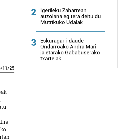
2
Igerileku Zaharrean
auzolana egitera deitu du
Mutrikuko Udalak
3
Eskuragarri daude
Ondarroako Andra Mari
jaietarako Gababuserako
txartelak
6
/
11
/
25
eak
,
atu
dira,
ako
rtan