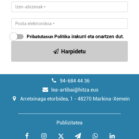
Pribatutasun Politika
irakurri eta onartzen dut.
Harpidetu
94-684 44 36
lea-artibai@hitza.eus
Arretxinaga etorbidea, 1 - 48270 Markina-Xemein
Publizitatea