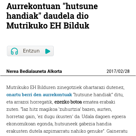
Aurrekontuan "hutsune
handiak" daudela dio
Mutrikuko EH Bilduk
Nerea Bedialauneta Alkorta
2017
/
02
/
28
Mutrikuko EH Bilduren zinegotziek ohartarazi dutenez,
onartu berri den aurrekontuak
“hutsune handiak” ditu,
eta arrazoi horregatik,
ezezko botoa
ematea erabaki
zuten. “Iaz hitz magikoa ‘zuhurtzia’ bazen, aurten,
horretaz gain, ‘ez dugu ikusten’ da. Udala dagoen egoera
ekonomikoan egonda, hutsuneek gabezia handia
erakusten dutela azpimarratu nahiko genuke”. Gaineratu