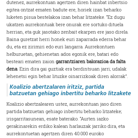
dutenez, aurrekontuan agertzen diren hainbat inbertsio
egitea ontzat ematen badute ere, horiek izan beharko
luketen pisua bestelakoa izan behar litzateke. “Ez dugu
ukatzen aurrekontuak bere onurak ere sortuko dituela
herrian, eta guk jasotako zenbait ekarpen ere jaso direla.
Baina guretzat herri honek euri zaparrada ederra behar
du, eta ez zirimiri edo euri langarra. Aurrekontuen
helburuetan, gehienetan ados egonik ere, batari edo
besteari ematen zaion
garrantziaren balorazioa da falta
dena
. Ezin dira gai guztiak era berdintsuan jarri; udalak
lehenetsi egin behar lituzke oinarrizkoak diren alorrak”.
Koalizio abertzalaren iritziz, partida
batzuetan gehiago inbertitu beharko litzakete
Koalizio abertzalearen ustez, aurrekontuan jaso diren
partida batzuetan gehiago inbertitu beharko litzateke;
irisgarritasunean, esate baterako. “Aurten iazko
gerakinarekin erdiko kalean harlauzak jarriko dira, eta
aurrekontuetan agertzen diren 40.000 euroko