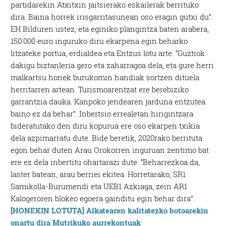
partidarekin Atxitxin jaitsierako eskailerak berrituko
dira. Baina horrek irisgarritasunean oso eragin gutxi du”.
EH Bilduren ustez, eta eginiko plangintza baten arabera,
150.000 euro inguruko diru ekarpena egin beharko
litzateke portua, erdialdea eta Entzus lotu arte. “Guztiok
dakigu biztanleria gero eta zaharragoa dela, eta gure herri
malkartsu honek burukomin handiak sortzen dituela
herritarren artean. Turismoarentzat ere berebiziko
garrantzia dauka. Kanpoko jendearen jarduna entzutea
baino ez da behar”. Inbertsio errealetan hirigintzara
bideratutako den diru kopurua ere oso ekarpen txikia
dela azpimarratu dute. Bide beretik, 2020rako berrituta
egon behar duten Arau Orokorren inguruan zentimo bat
ere ez dela inbertitu ohartarazi dute. “Beharrezkoa da,
laster batean, arau berriei ekitea. Horretarako, SR1
Samikolla-Burumendi eta UEB1 Azkiaga, zein AR1
Kalogeroren blokeo egoera gainditu egin behar dira”.
[HONEKIN LOTUTA] Alkatearen kalitatezko botoarekin
onartu dira Mutrikuko aurrekontuak