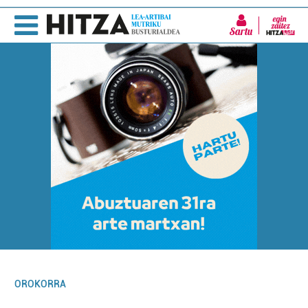
Sartu
OROKORRA