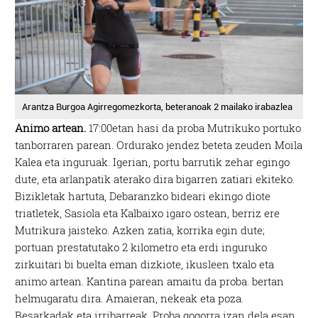
Arantza Burgoa Agirregomezkorta, beteranoak 2 mailako irabazlea
Animo artean.
17:00etan hasi da proba Mutrikuko portuko
tanborraren parean. Ordurako jendez beteta zeuden Moila
Kalea eta inguruak. Igerian, portu barrutik zehar egingo
dute, eta arlanpatik aterako dira bigarren zatiari ekiteko.
Bizikletak hartuta, Debaranzko bideari ekingo diote
triatletek, Sasiola eta Kalbaixo igaro ostean, berriz ere
Mutrikura jaisteko. Azken zatia, korrika egin dute;
portuan prestatutako 2 kilometro eta erdi inguruko
zirkuitari bi buelta eman dizkiote, ikusleen txalo eta
animo artean. Kantina parean amaitu da proba. bertan
helmugaratu dira. Amaieran, nekeak eta poza.
Besarkadak eta irribarreak. Proba gogorra izan dela esan