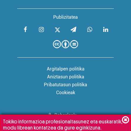
Publizitatea
Argitalpen politika
Aniztasun politika
Pribatutasun politika
Cookieak
Babesleak:
Tokiko informazioa profesionaltasunez eta euskaratik,
modu librean kontatzea da gure eginkizuna.