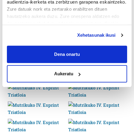
audientzia-ikerketa eta zerbitzuen garapena eskaintzeko.
Zure datuak nork eta zertarako erabiltzen dituen
hautatzeko aukera duzu. Zure onespena aldatzen edo
deuseztatzen ahal duzu edozein momentutan, Cookie
deklaraziotik edo Privacy triggerean klikatuz.
Xehetasunak ikusi
If you allow, we would also like to:
Collect information about your geographical
Dena onartu
location which can be accurate to within several
meters
Aukeratu
Identify your device by actively scanning it for
specific characteristics (fingerprinting)
Find out more about how your personal data is processed
and set your preferences in the
details section
.
Guk eta gure bazkideek zure datu pertsonalak
prozesatzen ditugu, zure IP zenbakia, besteak beste,
teknologia erabiliz, cookieak adibidez, iragarki eta eduki
pertsonalizatuak eskaintzeko, iragarkiak eta edukia