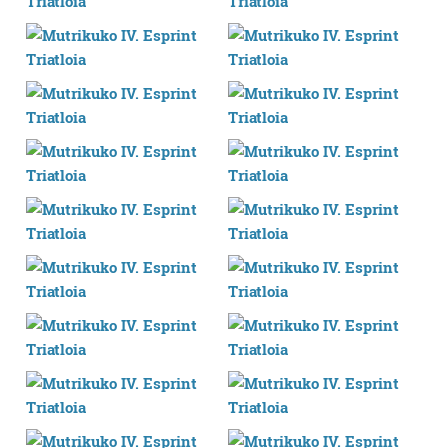
baliatzen gara. Ohar hau onartuz gero, teknologia hori
erabiltzeko baimen esplizitua ematen diguzu.
Gehiago
irakurri