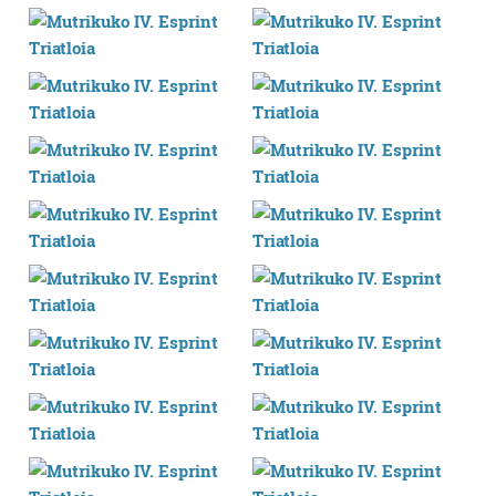
neurtzeko, jendeari buruzko informazioa biltzeko eta
produktuak garatzeko. Zure datuak nork eta zertarako
erabiltzen dituen hauta dezakezu.
Bazkide batzuek ez dizute baimenik eskatzen, eta beren
interes komertzial legitimoetan babesten dira. Ikusi gure
bazkideen zerrenda, beren ustez zein helburutarako
duten interes legitimoa eta horren aurka nola egin
dezakezun ikusteko.
Lortu zure datu pertsonalak prozesatzeko moduari
buruzko informazio gehiago eta ezarri zure lehentasunak
datuen atalean. Edozein unetan alda edo ken dezakezu
zure baimena Cookieen adierazpenean.
Webgune honek cookie propioak eta hirugarrenen cookie-
fitxategiak erabiltzen ditu. Zure esperientzia eta
zerbitzuak hobetzeko asmoz, cookie teknologiaz