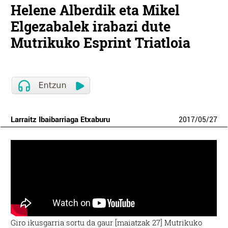
Helene Alberdik eta Mikel
Elgezabalek irabazi dute
Mutrikuko Esprint Triatloia
Larraitz Ibaibarriaga Etxaburu
2017
/
05
/
27
Giro ikusgarria sortu da gaur [maiatzak 27] Mutrikuko