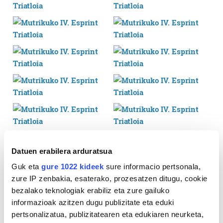
Datuen erabilera arduratsua
Guk eta
gure 1022 kideek
sure informacio pertsonala,
zure IP zenbakia, esaterako, prozesatzen ditugu, cookie
bezalako teknologiak erabiliz eta zure gailuko
informazioak azitzen dugu publizitate eta eduki
pertsonalizatua, publizitatearen eta edukiaren neurketa,