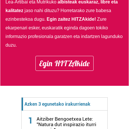
Lea-Artibai eta Mutrikuko
albisteak euskaraz, libre eta
kalitatez
jaso nahi dituzu?
Horretarako zure babesa
ezinbestekoa dugu.
Egin zaitez HITZAkide!
Zure
ekarpenari esker, euskaratik eginda dagoen tokiko
informazio profesionala garatzen eta indartzen lagunduko
duzu.
Egin HITZAkide
Azken 3 egunetako irakurrienak
1
Aitziber Bengoetxea Lete:
"Natura dut inspirazio iturri