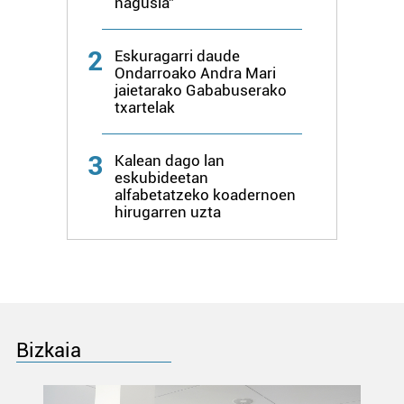
nagusia"
2
Eskuragarri daude
Ondarroako Andra Mari
jaietarako Gababuserako
txartelak
3
Kalean dago lan
eskubideetan
alfabetatzeko koadernoen
hirugarren uzta
Bizkaia