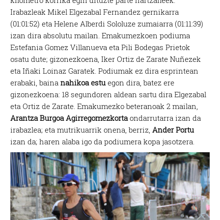
kilometro korrika egin dituzte parte hartzaileek.
Irabazleak Mikel Elgezabal Fernandez gernikarra
(01:01:52) eta Helene Alberdi Sololuze zumaiarra (01:11:39)
izan dira absolutu mailan. Emakumezkoen podiuma
Estefania Gomez Villanueva eta Pili Bodegas Prietok
osatu dute; gizonezkoena, Iker Ortiz de Zarate Nuñezek
eta Iñaki Loinaz Garatek. Podiumak ez dira esprintean
erabaki, baina
nahikoa estu
egon dira, batez ere
gizonezkoena: 18 segundoren aldean sartu dira Elgezabal
eta Ortiz de Zarate. Emakumezko beteranoak 2 mailan,
Arantza Burgoa Agirregomezkorta
ondarrutarra izan da
irabazlea; eta mutrikuarrik onena, berriz,
Ander Portu
izan da; haren alaba igo da podiumera kopa jasotzera.