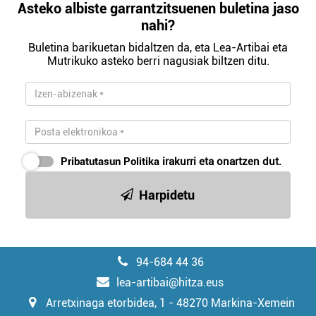
Asteko albiste garrantzitsuenen buletina jaso
nahi?
Buletina barikuetan bidaltzen da, eta Lea-Artibai eta
Mutrikuko asteko berri nagusiak biltzen ditu.
Pribatutasun Politika
irakurri eta onartzen dut.
Harpidetu
94-684 44 36
lea-artibai@hitza.eus
Arretxinaga etorbidea, 1 - 48270 Markina-Xemein