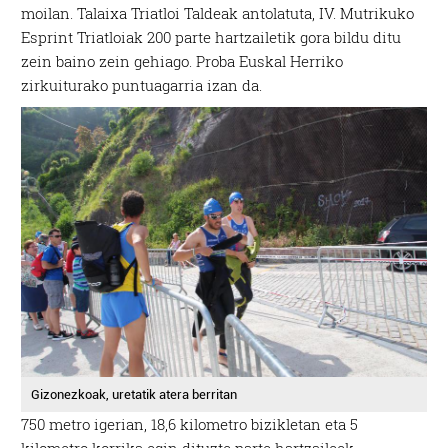
moilan. Talaixa Triatloi Taldeak antolatuta, IV. Mutrikuko
Esprint Triatloiak 200 parte hartzailetik gora bildu ditu
zein baino zein gehiago. Proba Euskal Herriko
zirkuiturako puntuagarria izan da.
Gizonezkoak, uretatik atera berritan
750 metro igerian, 18,6 kilometro bizikletan eta 5