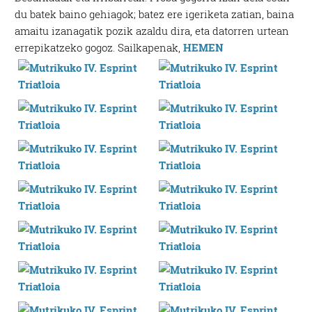
du batek baino gehiagok; batez ere igeriketa zatian, baina
amaitu izanagatik pozik azaldu dira, eta datorren urtean
errepikatzeko gogoz. Sailkapenak,
HEMEN