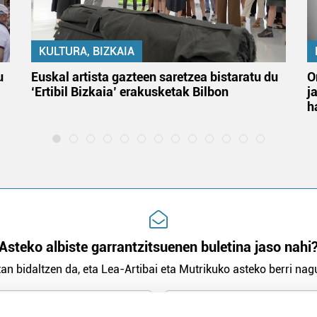
KULTURA, BIZKAIA
u
Euskal artista gazteen saretzea bistaratu du
O
‘Ertibil Bizkaia’ erakusketak Bilbon
j
h
Asteko albiste garrantzitsuenen buletina jaso nahi
an bidaltzen da, eta Lea-Artibai eta Mutrikuko asteko berri nagu