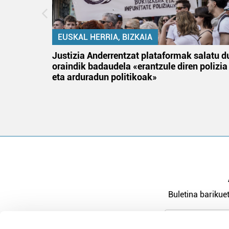
EUSKAL HERRIA, BIZKAIA
an
Justizia Anderrentzat plataformak salatu d
oraindik badaudela «erantzule diren polizia
eta arduradun politikoak»
Buletina barikuet