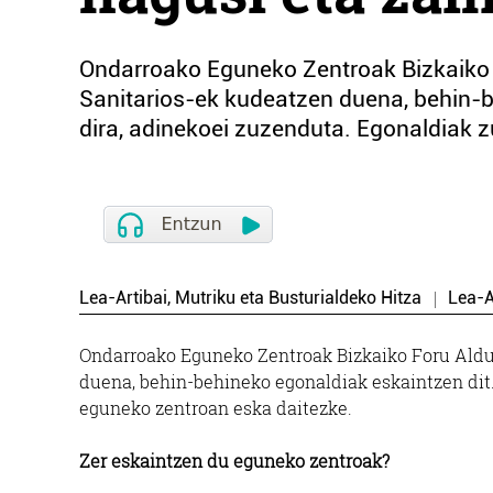
Ondarroako Eguneko Zentroak Bizkaiko 
Sanitarios-ek kudeatzen duena, behin-b
dira, adinekoei zuzenduta. Egonaldiak 
Lea-Artibai, Mutriku eta Busturialdeko Hitza
Lea-A
Ondarroako Eguneko Zentroak Bizkaiko Foru Aldu
duena, behin-behineko egonaldiak eskaintzen dit.
eguneko zentroan eska daitezke.
Zer eskaintzen du eguneko zentroak?