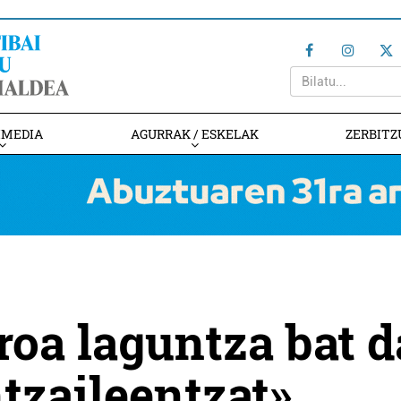
IMEDIA
AGURRAK / ESKELAK
ZERBITZ
oa laguntza bat d
ntzaileentzat»