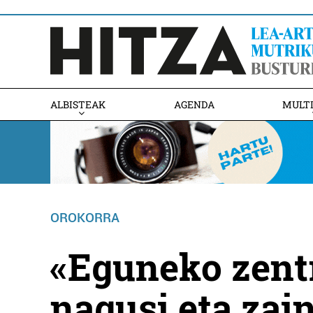
ALBISTEAK
AGENDA
MULT
OROKORRA
«Eguneko zentr
nagusi eta zai