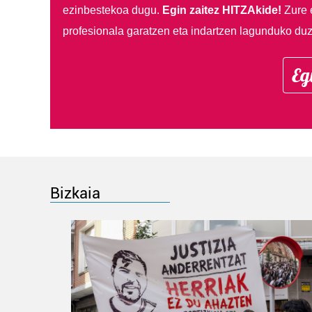
ezinbestekoa dugu.
Egin zaitez HITZAkide!
Zure 
profesionala garatzen eta indartzen lagunduko duz
Eg
Bizkaia