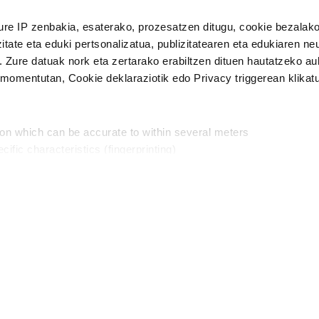
n Politika
irakurri eta onartzen dut.
ure IP zenbakia, esaterako, prozesatzen ditugu, cookie bezalako
H
itate eta eduki pertsonalizatua, publizitatearen eta edukiaren ne
. Zure datuak nork eta zertarako erabiltzen dituen hautatzeko a
omentutan, Cookie deklaraziotik edo Privacy triggerean klikat
Publizitatea
ion which can be accurate to within several meters
in
cific characteristics (fingerprinting)
d and set your preferences in the
details section
.
aratik, modu librean kontatzea da gure eginkizuna. Horret
intzoena da HITZAkide egitea.
n ditugu, zure IP zenbakia, besteak beste, teknologia erabiliz,
Babesleak:
, iragarkiak eta edukia neurtzeko, jendeari buruzko informazioa b
abiltzen dituen hauta dezakezu.
interes komertzial legitimoetan babesten dira. Ikusi gure bazki
ta horren aurka nola egin dezakezun ikusteko.