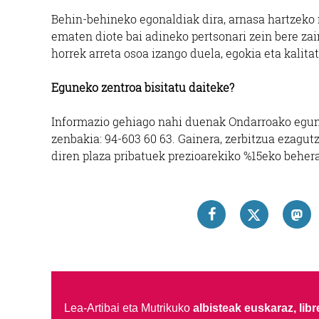
Behin-behineko egonaldiak dira, arnasa hartzeko
ematen diote bai adineko pertsonari zein bere zai
horrek arreta osoa izango duela, egokia eta kalit
Eguneko zentroa bisitatu daiteke?
Informazio gehiago nahi duenak Ondarroako egune
zenbakia: 94-603 60 63. Gainera, zerbitzua ezagut
diren plaza pribatuek prezioarekiko %15eko beher
Lea-Artibai eta Mutrikuko
albisteak euskaraz, libre