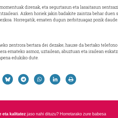
 momentuak direnak, eta segurtasun eta lasaitasun sentsaz
ntzaileari. Azken horiek jakin badakite zaintza behar duen 
atezkoa. Horregatik, ematen dugun zerbitzuagaz pozik daude
ko zentrora bertara dei dezake; hauxe da bertako telefono
zera emateko asmoz, uztailean, abuztuan eta irailean eskat
apena edukiko dute.
 eta kalitatez
jaso nahi dituzu?
Horretarako zure babesa