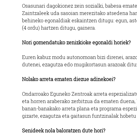
Osasunari dagokionez zein sozialki, babesa emate
Zaintzaleek uda sasoian merezitako atsedena har
behineko egonaldiak eskaintzen ditugu: egun, aste
(4 ordu) hartzen ditugu, gainera.
Nori gomendatuko zenizkioke egonaldi horiek?
Euren kabuz modu autonomoan bizi direnei, arazo 
dutenei, ezagutza edo mugikortasun arazoak ditu
Nolako arreta ematen diezue adinekoei?
Ondarroako Eguneko Zentroak arreta espezializat
eta horren araberako zerbitzua da ematen duena, 
banan-banakako arreta plana eta programa espezifi
gizarte, ezagutza eta gaitasun funtzinalak hobetu
Senideek nola baloratzen dute hori?