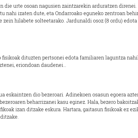
n die urte osoan nagusien zaintzarekin arduratzen direnei.
tu nahi izaten dute, eta Ondarroako eguneko zentroan behi
 zein hilabete solteetarako. Jardunaldi osoz (8 ordu) edota
fisikoak dituzten pertsonei edota familiaren laguntza nahi
ztenei, eriondoan daudenei…
ua eskaintzen dio bezeroari. Adinekoen osasun egoera azte
bezeroaren beharrizanei kasu eginez. Hala, bezero bakoitza
koak izan ditzake eskura. Hartara, gaitasun fisikoak ez ezi
 ditzake.