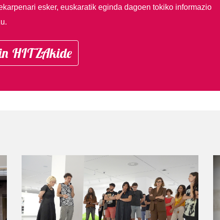
ekarpenari esker, euskaratik eginda dagoen tokiko informazio
u.
in HITZAkide