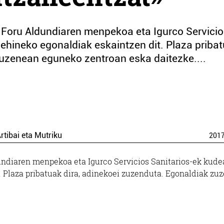
Foru Aldundiaren menpekoa eta Igurco Servicio
ehineko egonaldiak eskaintzen dit. Plaza priba
zuzenean eguneko zentroan eska daitezke....
rtibai eta Mutriku
201
ndiaren menpekoa eta Igurco Servicios Sanitarios-ek kude
 Plaza pribatuak dira, adinekoei zuzenduta. Egonaldiak zu