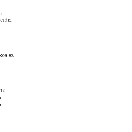
n-
 erdiz
koa ez
rtu
k
k,