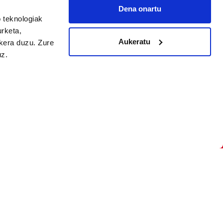
Dena onartu
 teknologiak
arpidetu
urketa,
Aukeratu
ukera duzu. Zure
uz.
Argitalpen politika
Aniztasun politika
Pribatutasun politika
Cookieak
arako zure ekarpena
 cookieak
iltzeko eta
deen zerrenda,