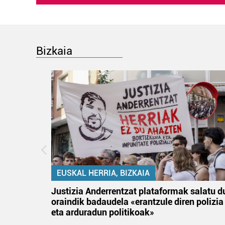
Bizkaia
EUSKAL HERRIA, BIZKAIA
tik
Justizia Anderrentzat plataformak salatu d
 gizon
oraindik badaudela «erantzule diren polizia
eta arduradun politikoak»