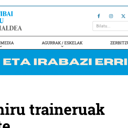
IMEDIA
AGURRAK / ESKELAK
ZERBITZ
hiru traineruak
te