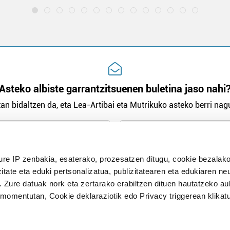
Asteko albiste garrantzitsuenen buletina jaso nahi
an bidaltzen da, eta Lea-Artibai eta Mutrikuko asteko berri nagu
n Politika
irakurri eta onartzen dut.
ure IP zenbakia, esaterako, prozesatzen ditugu, cookie bezalako
H
itate eta eduki pertsonalizatua, publizitatearen eta edukiaren ne
. Zure datuak nork eta zertarako erabiltzen dituen hautatzeko a
omentutan, Cookie deklaraziotik edo Privacy triggerean klikat
Publizitatea