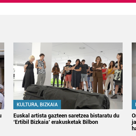
KULTURA, BIZKAIA
u
Euskal artista gazteen saretzea bistaratu du
O
‘Ertibil Bizkaia’ erakusketak Bilbon
j
h