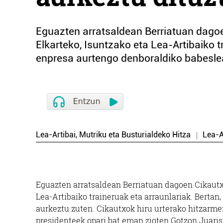
Eguazten arratsaldean Berriatuan dago
Elkarteko, Isuntzako eta Lea-Artibaiko tr
enpresa aurtengo denboraldiko babeslea
Lea-Artibai, Mutriku eta Busturialdeko Hitza
Lea-A
Eguazten arratsaldean Berriatuan dagoen Cikautx
Lea-Artibaiko traineruak eta arraunlariak. Bertan
aurkeztu zuten. Cikautxok hiru urterako hitzarme
presidenteek opari bat eman zioten Gotzon Juarist