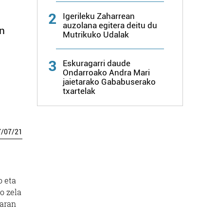
2
Igerileku Zaharrean
auzolana egitera deitu du
un
Mutrikuko Udalak
3
Eskuragarri daude
Ondarroako Andra Mari
jaietarako Gababuserako
txartelak
7
/
07
/
21
o eta
o zela
maran