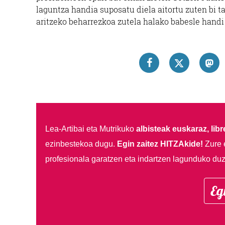
laguntza handia suposatu diela aitortu zuten bi 
aritzeko beharrezkoa zutela halako babesle handi
Lea-Artibai eta Mutrikuko
albisteak euskaraz, libre
ezinbestekoa dugu.
Egin zaitez HITZAkide!
Zure 
profesionala garatzen eta indartzen lagunduko duz
Eg