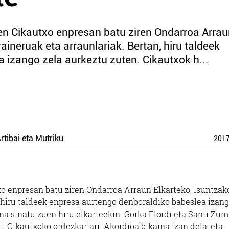
en Cikautxo enpresan batu ziren Ondarroa Arra
aineruak eta arraunlariak. Bertan, hiru taldeek
 izango zela aurkeztu zuten. Cikautxok h...
rtibai eta Mutriku
201
o enpresan batu ziren Ondarroa Arraun Elkarteko, Isuntzak
, hiru taldeek enpresa aurtengo denboraldiko babeslea izang
na sinatu zuen hiru elkarteekin. Gorka Elordi eta Santi Zu
i Cikautxoko ordezkariari. Akordioa bikaina izan dela, eta