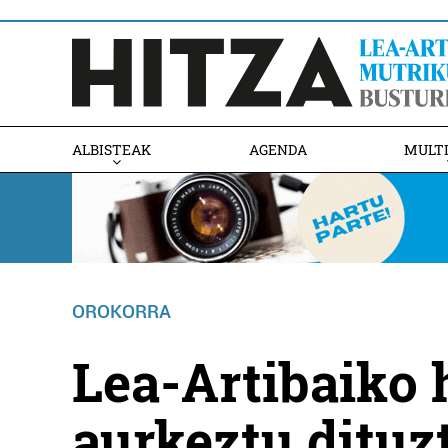
ALBISTEAK
AGENDA
MULT
OROKORRA
Lea-Artibaiko 
aurkeztu dituz