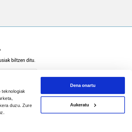
?
siak biltzen ditu.
Dena onartu
 teknologiak
arpidetu
urketa,
Aukeratu
ukera duzu. Zure
uz.
Argitalpen politika
Aniztasun politika