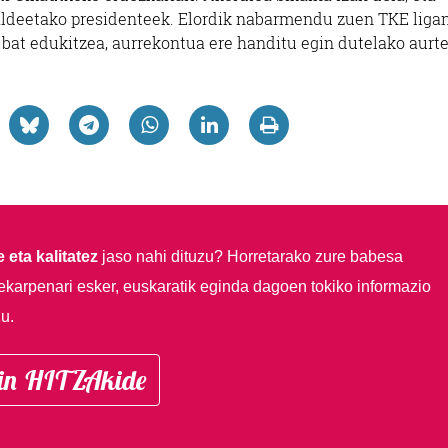
taldeetako presidenteek. Elordik nabarmendu zuen TKE liga
 bat edukitzea, aurrekontua ere handitu egin dutelako aurte
 eta kalitatez
jaso nahi dituzu?
Horretarako zure babesa
ekarpenari esker, euskaratik eginda dagoen tokiko informazio
u.
in HITZAkide