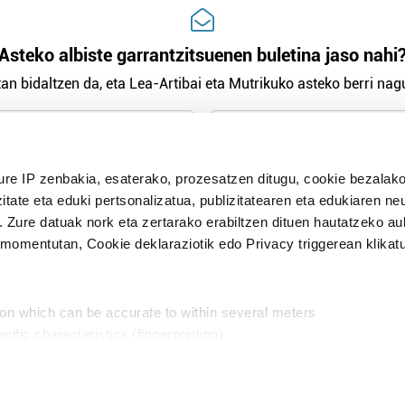
Asteko albiste garrantzitsuenen buletina jaso nahi
an bidaltzen da, eta Lea-Artibai eta Mutrikuko asteko berri nagu
n Politika
irakurri eta onartzen dut.
ure IP zenbakia, esaterako, prozesatzen ditugu, cookie bezalako
H
itate eta eduki pertsonalizatua, publizitatearen eta edukiaren ne
. Zure datuak nork eta zertarako erabiltzen dituen hautatzeko a
omentutan, Cookie deklaraziotik edo Privacy triggerean klikat
Publizitatea
ion which can be accurate to within several meters
in
cific characteristics (fingerprinting)
d and set your preferences in the
details section
.
aratik, modu librean kontatzea da gure eginkizuna. Horret
intzoena da HITZAkide egitea.
n ditugu, zure IP zenbakia, besteak beste, teknologia erabiliz,