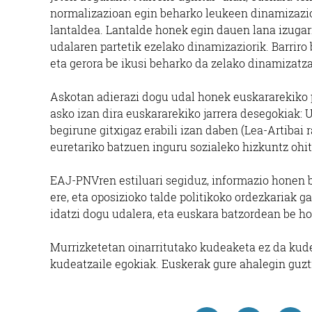
normalizazioan egin beharko leukeen dinamizazioa
lantaldea. Lantalde honek egin dauen lana izuga
udalaren partetik ezelako dinamizaziorik. Barriro
eta gerora be ikusi beharko da zelako dinamizatza
Askotan adierazi dogu udal honek euskararekiko pr
asko izan dira euskararekiko jarrera desegokiak: 
begirune gitxigaz erabili izan daben (Lea-Artibai 
euretariko batzuen inguru sozialeko hizkuntz ohit
EAJ-PNVren estiluari segiduz, informazio honen b
ere, eta oposizioko talde politikoko ordezkariak ga
idatzi dogu udalera, eta euskara batzordean be h
Murrizketetan oinarritutako kudeaketa ez da kudea
kudeatzaile egokiak. Euskerak gure ahalegin guzti