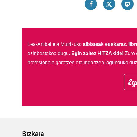
Lea-Artibai eta Mutrikuko
albisteak euskaraz, libre
ezinbestekoa dugu.
Egin zaitez HITZAkide!
Zure 
profesionala garatzen eta indartzen lagunduko duz
Eg
Bizkaia