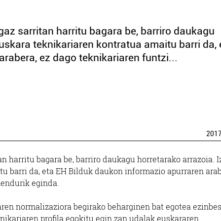
az sarritan harritu bagara be, barriro daukagu
uskara teknikariaren kontratua amaitu barri da, 
rabera, ez dago teknikariaren funtzi...
201
 harritu bagara be, barriro daukagu horretarako arrazoia. 
tu barri da, eta EH Bilduk daukon informazio apurraren arab
mendurik eginda.
aren normalizaziora begirako beharginen bat egotea ezinbe
knikariaren profila egokitu egin zan udalak euskararen