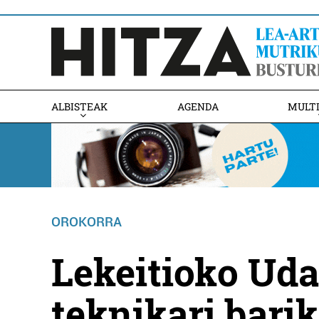
ALBISTEAK
AGENDA
MULT
OROKORRA
Lekeitioko Uda
teknikari barik