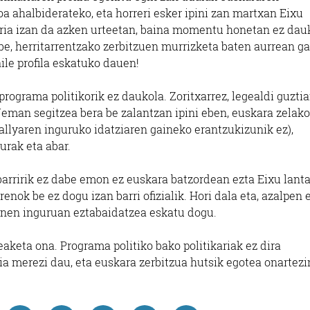
 ahalbiderateko, eta horreri esker ipini zan martxan Eixu
rria izan da azken urteetan, baina momentu honetan ez dau
 be, herritarrentzako zerbitzuen murrizketa baten aurrean ga
ile profila eskatuko dauen!
ograma politikorik ez daukola. Zoritxarrez, legealdi guzti
Ueman segitzea bera be zalantzan ipini eben, euskara zelako
rallyaren inguruko idatziaren gaineko erantzukizunik ez),
urak eta abar.
arririk ez dabe emon ez euskara batzordean ezta Eixu lant
renok be ez dogu izan barri ofizialik. Hori dala eta, azalpen 
onen inguruan eztabaidatzea eskatu dogu.
keta ona. Programa politiko bako politikariak ez dira
a merezi dau, eta euskara zerbitzua hutsik egotea onartezi