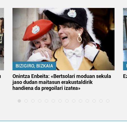
BIZIGIRO, BIZKAIA
u
Onintza Enbeita: «Bertsolari moduan sekula
E
jaso dudan maitasun erakustaldirik
handiena da pregoilari izatea»