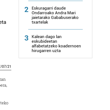
2
Eskuragarri daude
Ondarroako Andra Mari
jaietarako Gababuserako
eta
txartelak
3
Kalean dago lan
eskubideetan
alfabetatzeko koadernoen
hirugarren uzta
7
/
07
/
21
Izan
era,
steko