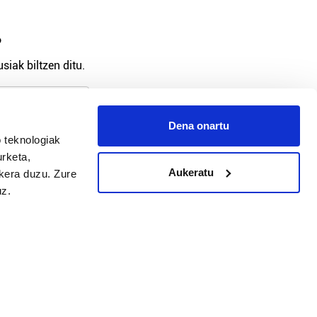
?
siak biltzen ditu.
Dena onartu
 teknologiak
arpidetu
urketa,
Aukeratu
ukera duzu. Zure
uz.
Argitalpen politika
Aniztasun politika
Pribatutasun politika
Cookieak
arako zure ekarpena
 cookieak