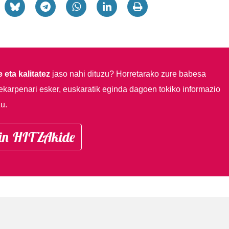
 eta kalitatez
jaso nahi dituzu?
Horretarako zure babesa
ekarpenari esker, euskaratik eginda dagoen tokiko informazio
u.
in HITZAkide