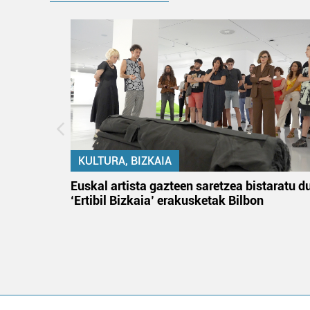
KULTURA, BIZKAIA
na
Euskal artista gazteen saretzea bistaratu d
‘Ertibil Bizkaia’ erakusketak Bilbon