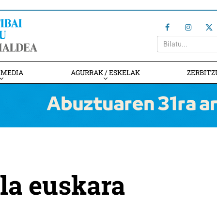
IMEDIA
AGURRAK / ESKELAK
ZERBITZ
la euskara