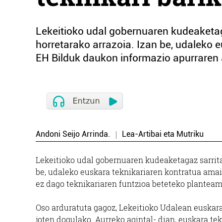
Lekeitioko udal gobernuaren kudeaketag
horretarako arrazoia. Izan be, udaleko e
EH Bilduk daukon informazio apurraren a
Andoni Seijo Arrinda.
Lea-Artibai eta Mutriku
Lekeitioko udal gobernuaren kudeaketagaz sarritan
be, udaleko euskara teknikariaren kontratua amai
ez dago teknikariaren funtzioa beteteko plantea
Oso arduratuta gagoz, Lekeitioko Udalean euskar
joten dogulako. Aurreko agintal- dian, euskara te