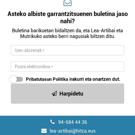
Asteko albiste garrantzitsuenen buletina jaso
nahi?
Buletina barikuetan bidaltzen da, eta Lea-Artibai eta
Mutrikuko asteko berri nagusiak biltzen ditu.
Pribatutasun Politika
irakurri eta onartzen dut.
Harpidetu
94-684 44 36
lea-artibai@hitza.eus