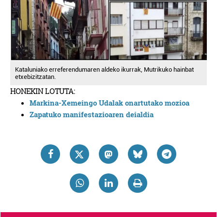
Kataluniako erreferendumaren aldeko ikurrak, Mutrikuko hainbat
etxebizitzatan.
HONEKIN LOTUTA:
Markina-Xemeingo Udalak onartutako mozioa
Zapatuko manifestazioaren deialdia