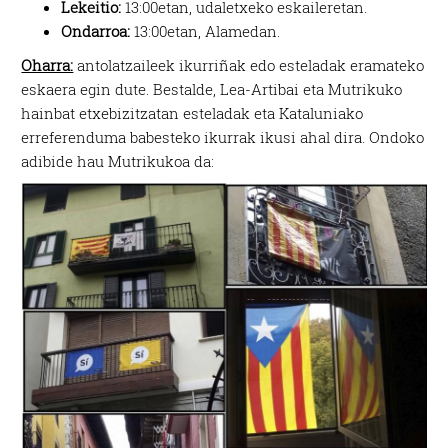
Lekeitio:
13:00etan, udaletxeko eskaileretan.
Ondarroa:
13:00etan, Alamedan.
Oharra:
antolatzaileek ikurriñak edo esteladak eramateko
eskaera egin dute. Bestalde, Lea-Artibai eta Mutrikuko
hainbat etxebizitzatan esteladak eta Kataluniako
erreferenduma babesteko ikurrak ikusi ahal dira. Ondoko
adibide hau Mutrikukoa da: