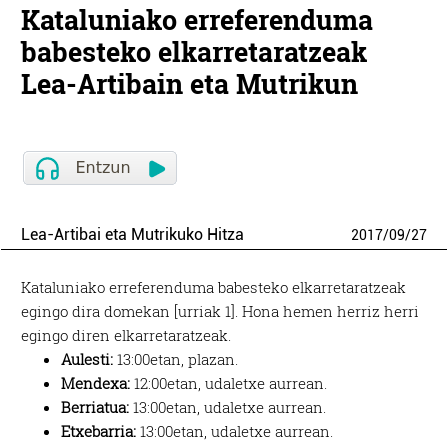
Kataluniako erreferenduma
babesteko elkarretaratzeak
Lea-Artibain eta Mutrikun
Lea-Artibai eta Mutrikuko Hitza
2017
/
09
/
27
Kataluniako erreferenduma babesteko elkarretaratzeak
egingo dira domekan [urriak 1]. Hona hemen herriz herri
egingo diren elkarretaratzeak.
Aulesti:
13:00etan, plazan.
Mendexa:
12:00etan, udaletxe aurrean.
Berriatua:
13:00etan, udaletxe aurrean.
Etxebarria:
13:00etan, udaletxe aurrean.