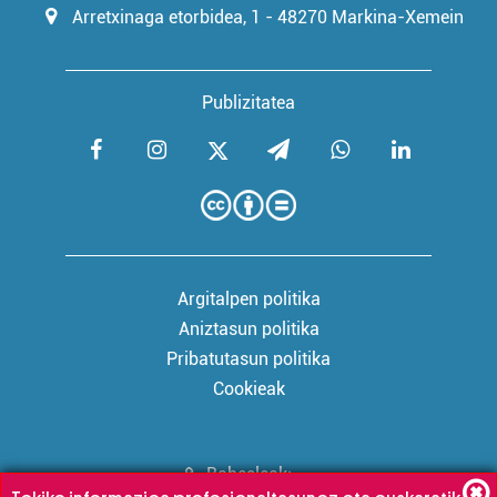
Arretxinaga etorbidea, 1 - 48270 Markina-Xemein
Publizitatea
Argitalpen politika
Aniztasun politika
Pribatutasun politika
Cookieak
Babesleak: