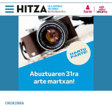
Sartu
OROKORRA