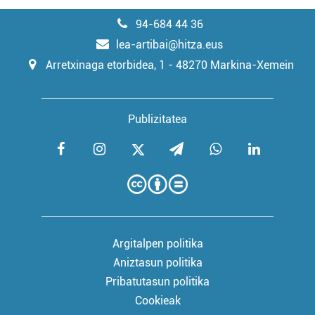
94-684 44 36
lea-artibai@hitza.eus
Arretxinaga etorbidea, 1 - 48270 Markina-Xemein
Publizitatea
Argitalpen politika
Aniztasun politika
Pribatutasun politika
Cookieak