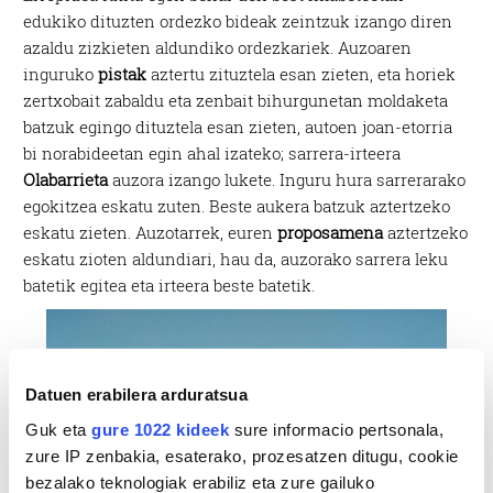
edukiko dituzten ordezko bideak zeintzuk izango diren
azaldu zizkieten aldundiko ordezkariek. Auzoaren
inguruko
pistak
aztertu zituztela esan zieten, eta horiek
zertxobait zabaldu eta zenbait bihurgunetan moldaketa
batzuk egingo dituztela esan zieten, autoen joan-etorria
bi norabideetan egin ahal izateko; sarrera-irteera
Olabarrieta
auzora izango lukete. Inguru hura sarrerarako
egokitzea eskatu zuten. Beste aukera batzuk aztertzeko
eskatu zieten. Auzotarrek, euren
proposamena
aztertzeko
eskatu zioten aldundiari, hau da, auzorako sarrera leku
batetik egitea eta irteera beste batetik.
Datuen erabilera arduratsua
Guk eta
gure 1022 kideek
sure informacio pertsonala,
zure IP zenbakia, esaterako, prozesatzen ditugu, cookie
bezalako teknologiak erabiliz eta zure gailuko