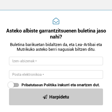
Asteko albiste garrantzitsuenen buletina jaso
nahi?
Buletina barikuetan bidaltzen da, eta Lea-Artibai eta
Mutrikuko asteko berri nagusiak biltzen ditu.
Pribatutasun Politika
irakurri eta onartzen dut.
Harpidetu