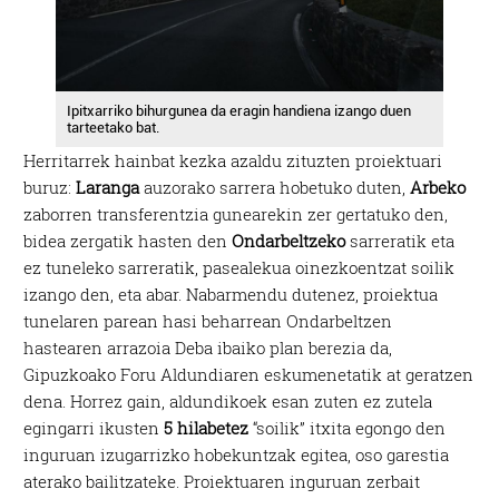
Ipitxarriko bihurgunea da eragin handiena izango duen
tarteetako bat.
Herritarrek hainbat kezka azaldu zituzten proiektuari
buruz:
Laranga
auzorako sarrera hobetuko duten,
Arbeko
zaborren transferentzia gunearekin zer gertatuko den,
bidea zergatik hasten den
Ondarbeltzeko
sarreratik eta
ez tuneleko sarreratik, pasealekua oinezkoentzat soilik
izango den, eta abar. Nabarmendu dutenez, proiektua
tunelaren parean hasi beharrean Ondarbeltzen
hastearen arrazoia Deba ibaiko plan berezia da,
Gipuzkoako Foru Aldundiaren eskumenetatik at geratzen
dena. Horrez gain, aldundikoek esan zuten ez zutela
egingarri ikusten
5 hilabetez
“soilik” itxita egongo den
inguruan izugarrizko hobekuntzak egitea, oso garestia
aterako bailitzateke. Proiektuaren inguruan zerbait