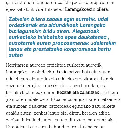
gaineratu nahi duenarentzat alegazio eta proposamen
epea zabalduko da, hilabetez.
Larangakoekin bilera.
Zabielen bilera zabala egin aurretik, udal
ordezkariak eta aldundikoak Larangako
bizilagunekin bildu ziren. Alegazioak
aurkezteko hilabeteko epea daukatenez ,
auzotarrek euren proposamenak udalarekin
landu eta prestatzeko konpromisoa hartu
zuten
Herritarren aurrean proiektua aurkeztu aurretik,
Larangako auzokideekin
beste batzar bat
egin zuten
udaletxean aldundiko eta udaleko ordezkariek. Lanek
zuzeneko eragina edukiko dute auzo horretan, eta
bertako biztanleak euren
kezkak eta zalantzak
argitzera
joan ziren udaletxera. 10 bat auzotar joan ziren batzarrera,
eta auzoan daukaten batzordeak egindako datu bilketa
azaldu zuten: zenbat lagun bizi diren, beraien adina,
zenbat ibilgailu dauden, egiten dituzten joan-etorriak…
Errepidea itxita egon behar den bost hilabeteetan