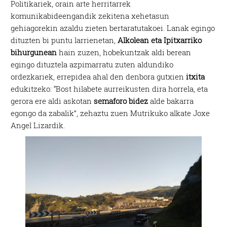
Politikariek, orain arte herritarrek
komunikabideengandik zekitena xehetasun
gehiagorekin azaldu zieten bertaratutakoei. Lanak egingo
dituzten bi puntu larrienetan,
Alkolean eta Ipitxarriko
bihurgunean
hain zuzen, hobekuntzak aldi berean
egingo dituztela azpimarratu zuten aldundiko
ordezkariek, errepidea ahal den denbora gutxien
itxita
edukitzeko: “Bost hilabete aurreikusten dira horrela, eta
gerora ere aldi askotan
semaforo bidez
alde bakarra
egongo da zabalik”, zehaztu zuen Mutrikuko alkate Joxe
Angel Lizardik.