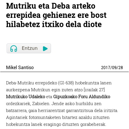
Mutriku eta Deba arteko
errepidea gehienez ere bost
hilabetez itxiko dela diote
Mikel Santiso
2017
/
09
/
28
Deba-Mutriku errepideko (GI-638) hobekuntza lanen
aurkezpena Mutrikun egin zuten atzo [irailak 27]
Mutrikuko Udaleko
eta
Gipuzkoako
Foru Aldundiko
ordezkariek, Zabielen. Jende asko hurbildu zen
batzarrera, gaia herriarentzat garrantzitsua dela iritzita.
Agintariek fotomuntaketen bitartez azaldu zituzten
hobekuntza lanek eragingo dituzten gorabeherak.