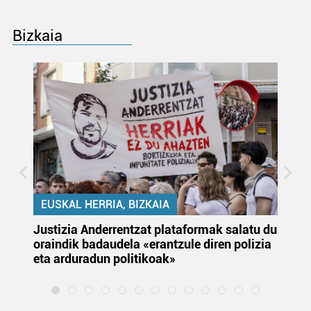
Bizkaia
EUSKAL HERRIA, BIZKAIA
Justizia Anderrentzat plataformak salatu du
Eu
oraindik badaudela «erantzule diren polizia
‘E
eta arduradun politikoak»