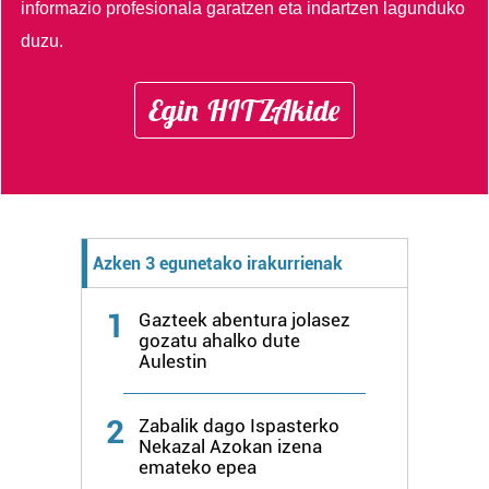
informazio profesionala garatzen eta indartzen lagunduko
duzu.
Egin HITZAkide
Azken 3 egunetako irakurrienak
1
Gazteek abentura jolasez
gozatu ahalko dute
Aulestin
2
Zabalik dago Ispasterko
Nekazal Azokan izena
emateko epea