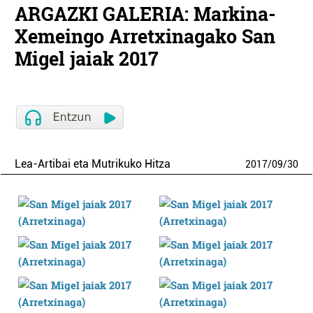
ARGAZKI GALERIA: Markina-
Xemeingo Arretxinagako San
Migel jaiak 2017
Lea-Artibai eta Mutrikuko Hitza
2017
/
09
/
30