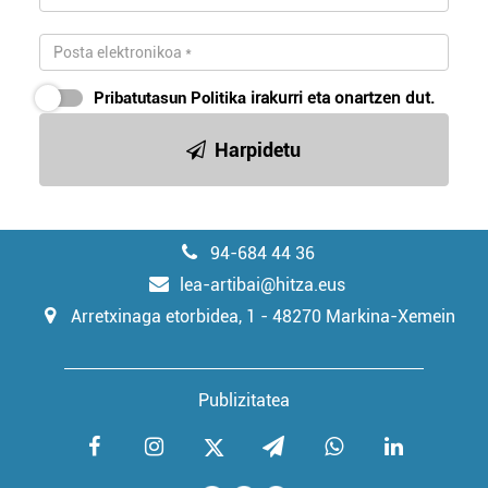
Pribatutasun Politika
irakurri eta onartzen dut.
Harpidetu
94-684 44 36
lea-artibai@hitza.eus
Arretxinaga etorbidea, 1 - 48270 Markina-Xemein
Publizitatea