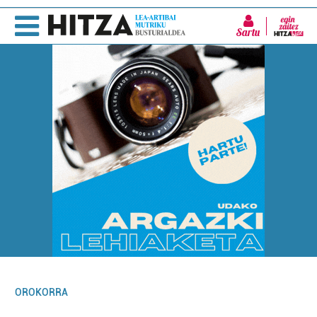
Sartu
OROKORRA