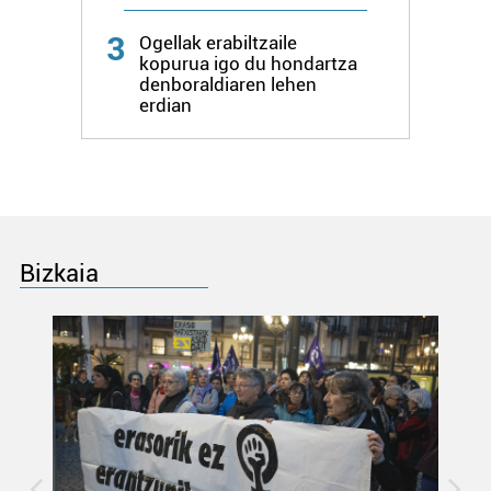
3
Ogellak erabiltzaile
kopurua igo du hondartza
denboraldiaren lehen
erdian
Bizkaia