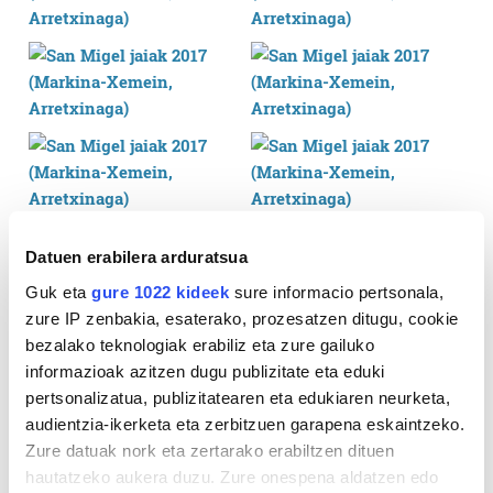
Datuen erabilera arduratsua
Guk eta
gure 1022 kideek
sure informacio pertsonala,
zure IP zenbakia, esaterako, prozesatzen ditugu, cookie
bezalako teknologiak erabiliz eta zure gailuko
informazioak azitzen dugu publizitate eta eduki
pertsonalizatua, publizitatearen eta edukiaren neurketa,
audientzia-ikerketa eta zerbitzuen garapena eskaintzeko.
Zure datuak nork eta zertarako erabiltzen dituen
hautatzeko aukera duzu. Zure onespena aldatzen edo