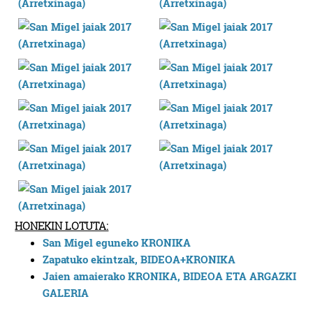
HONEKIN LOTUTA:
San Migel eguneko KRONIKA
Zapatuko ekintzak, BIDEOA+KRONIKA
Jaien amaierako KRONIKA, BIDEOA ETA ARGAZKI
GALERIA