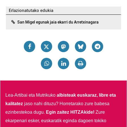
Erlazionatutako edukia
San Migel egunak jaia ekarri du Arretxinagara
Lea-Artibai eta Mutrikuko
albisteak euskaraz, libre eta
kalitatez
jaso nahi dituzu?
Horretarako zure babesa
ezinbestekoa dugu.
Egin zaitez HITZAkide!
Zure
ekarpenari esker, euskaratik eginda dagoen tokiko