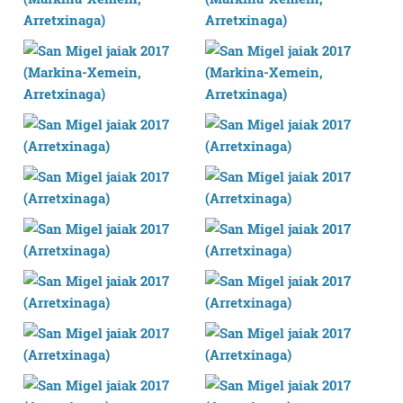
erabiltzen dituen hauta dezakezu.
Bazkide batzuek ez dizute baimenik eskatzen, eta beren
interes komertzial legitimoetan babesten dira. Ikusi gure
bazkideen zerrenda, beren ustez zein helburutarako
duten interes legitimoa eta horren aurka nola egin
dezakezun ikusteko.
Lortu zure datu pertsonalak prozesatzeko moduari
buruzko informazio gehiago eta ezarri zure lehentasunak
datuen atalean. Edozein unetan alda edo ken dezakezu
zure baimena Cookieen adierazpenean.
Webgune honek cookie propioak eta hirugarrenen cookie-
fitxategiak erabiltzen ditu. Zure esperientzia eta
zerbitzuak hobetzeko asmoz, cookie teknologiaz
baliatzen gara. Ohar hau onartuz gero, teknologia hori
erabiltzeko baimen esplizitua ematen diguzu.
Gehiago
irakurri