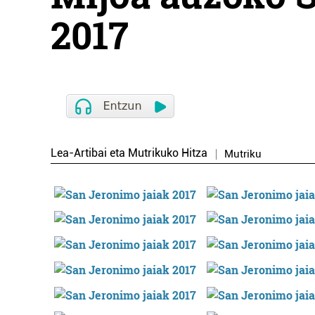
2017
Lea-Artibai eta Mutrikuko Hitza
Mutriku