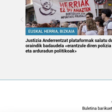
EUSKAL HERRIA, BIZKAIA
an
Justizia Anderrentzat plataformak salatu d
oraindik badaudela «erantzule diren polizia
eta arduradun politikoak»
Buletina barikuet