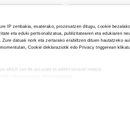
n Politika
irakurri eta onartzen dut.
H
ure IP zenbakia, esaterako, prozesatzen ditugu, cookie bezalako
itate eta eduki pertsonalizatua, publizitatearen eta edukiaren ne
. Zure datuak nork eta zertarako erabiltzen dituen hautatzeko a
omentutan, Cookie deklaraziotik edo Privacy triggerean klikat
Publizitatea
ion which can be accurate to within several meters
in
cific characteristics (fingerprinting)
d and set your preferences in the
details section
.
aratik, modu librean kontatzea da gure eginkizuna. Horret
intzoena da HITZAkide egitea.
n ditugu, zure IP zenbakia, besteak beste, teknologia erabiliz,
Babesleak:
, iragarkiak eta edukia neurtzeko, jendeari buruzko informazioa b
abiltzen dituen hauta dezakezu.
interes komertzial legitimoetan babesten dira. Ikusi gure bazki