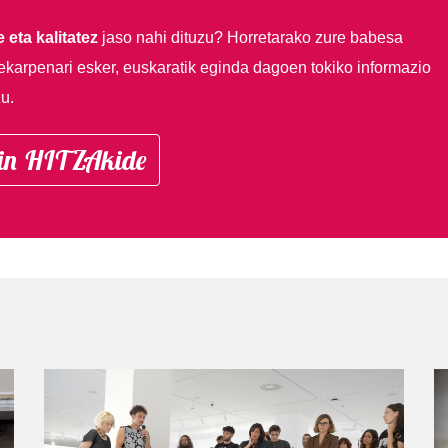
 eta kalitatez
jaso nahi dituzu?
Horretarako zure babesa
ekarpenari esker, euskaratik eginda dagoen tokiko informazio
u.
in HITZAkide