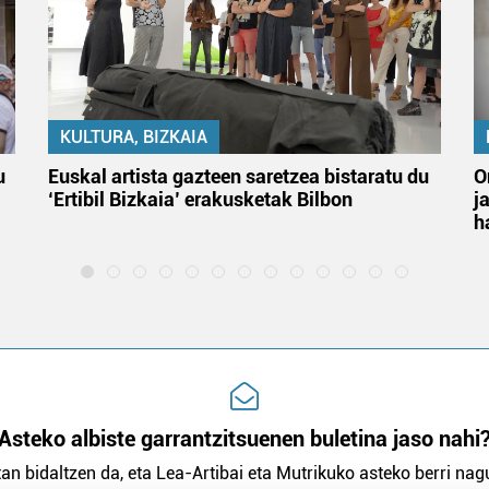
KULTURA, BIZKAIA
u
Euskal artista gazteen saretzea bistaratu du
O
‘Ertibil Bizkaia’ erakusketak Bilbon
j
h
Asteko albiste garrantzitsuenen buletina jaso nahi
an bidaltzen da, eta Lea-Artibai eta Mutrikuko asteko berri nagu