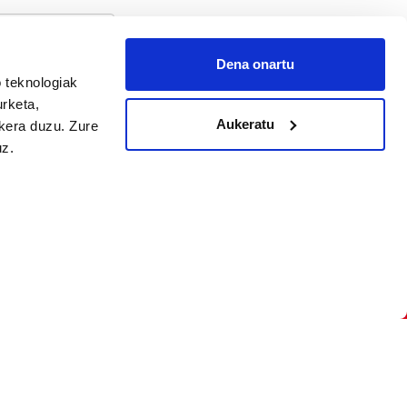
Dena onartu
arpidetu
 teknologiak
urketa,
Aukeratu
ukera duzu. Zure
uz.
Argitalpen politika
Aniztasun politika
Pribatutasun politika
Cookieak
arako zure ekarpena
 cookieak
iltzeko eta
deen zerrenda,