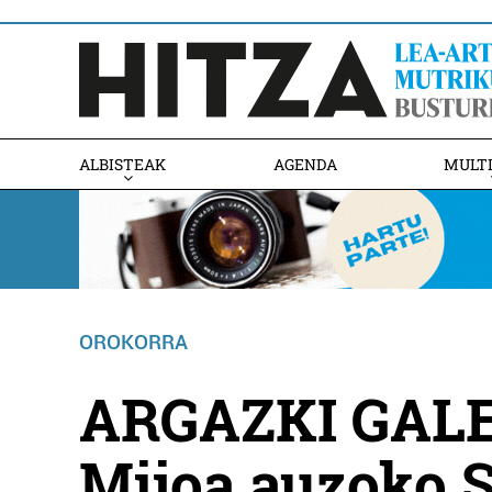
ALBISTEAK
AGENDA
MULT
OROKORRA
ARGAZKI GALE
Mijoa auzoko S