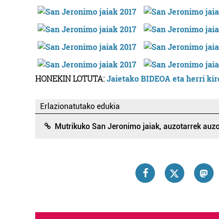
HONEKIN LOTUTA:
Jaietako BIDEOA eta herri k
Erlazionatutako edukia
Mutrikuko San Jeronimo jaiak, auzotarrek auzo