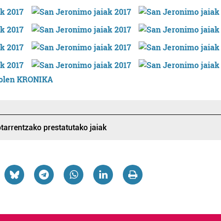
irolen KRONIKA
tarrentzako prestatutako jaiak