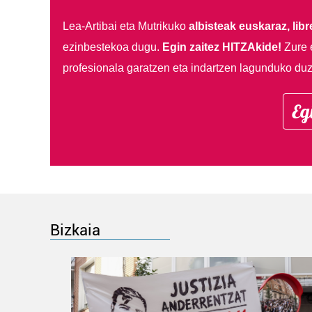
Lea-Artibai eta Mutrikuko
albisteak euskaraz, libre
ezinbestekoa dugu.
Egin zaitez HITZAkide!
Zure 
profesionala garatzen eta indartzen lagunduko duz
Eg
Bizkaia