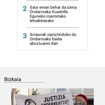
2
Gaur eman behar da izena
Ondarroako Kuadrilla
Eguneko marmitako
lehiaketarako
3
Arraunak zipriztinduko du
Ondarroako badia
abuztuaren 8an
Bizkaia