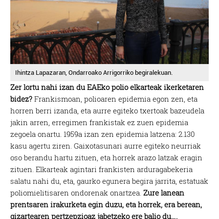
Ihintza Lapazaran, Ondarroako Arrigorriko begiralekuan.
Zer lortu nahi izan du EAEko polio elkarteak ikerketaren
bidez?
Frankismoan, polioaren epidemia egon zen, eta
horren berri izanda, eta aurre egiteko txertoak bazeudela
jakin arren, erregimen frankistak ez zuen epidemia
zegoela onartu. 1959a izan zen epidemia latzena: 2.130
kasu agertu ziren. Gaixotasunari aurre egiteko neurriak
oso berandu hartu zituen, eta horrek arazo latzak eragin
zituen. Elkarteak agintari frankisten arduragabekeria
salatu nahi du, eta, gaurko egunera begira jarrita, estatuak
poliomielitisaren ondorenak onartzea.
Zure lanean
prentsaren irakurketa egin duzu, eta horrek, era berean,
gizartearen pertzepzioaz jabetzeko ere balio du….