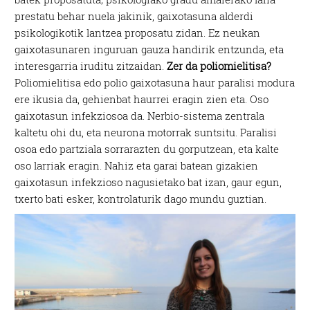
prestatu behar nuela jakinik, gaixotasuna alderdi
psikologikotik lantzea proposatu zidan. Ez neukan
gaixotasunaren inguruan gauza handirik entzunda, eta
interesgarria iruditu zitzaidan.
Zer da poliomielitisa?
Poliomielitisa edo polio gaixotasuna haur paralisi modura
ere ikusia da, gehienbat haurrei eragin zien eta. Oso
gaixotasun infekziosoa da. Nerbio-sistema zentrala
kaltetu ohi du, eta neurona motorrak suntsitu. Paralisi
osoa edo partziala sorrarazten du gorputzean, eta kalte
oso larriak eragin. Nahiz eta garai batean gizakien
gaixotasun infekzioso nagusietako bat izan, gaur egun,
txerto bati esker, kontrolaturik dago mundu guztian.