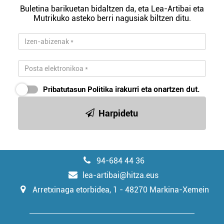
Buletina barikuetan bidaltzen da, eta Lea-Artibai eta
Mutrikuko asteko berri nagusiak biltzen ditu.
Pribatutasun Politika
irakurri eta onartzen dut.
Harpidetu
94-684 44 36
lea-artibai@hitza.eus
Arretxinaga etorbidea, 1 - 48270 Markina-Xemein