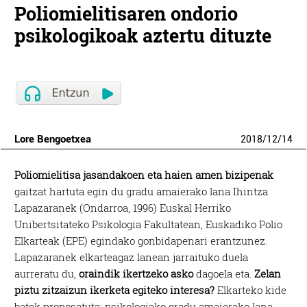
Poliomielitisaren ondorio
psikologikoak aztertu dituzte
Lore Bengoetxea
2018
/
12
/
14
Poliomielitisa jasandakoen eta haien amen bizipenak
gaitzat hartuta egin du gradu amaierako lana Ihintza
Lapazaranek (Ondarroa, 1996) Euskal Herriko
Unibertsitateko Psikologia Fakultatean, Euskadiko Polio
Elkarteak (EPE) egindako gonbidapenari erantzunez.
Lapazaranek elkarteagaz lanean jarraituko duela
aurreratu du,
oraindik ikertzeko asko
dagoela eta.
Zelan
piztu zitzaizun ikerketa egiteko interesa?
Elkarteko kide
batek proposatuta; psikologiako gradu amaierako lana