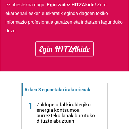
ezinbestekoa dugu.
Egin zaitez HITZAkide!
Zure
ekarpenari esker, euskaratik eginda dagoen tokiko
informazio profesionala garatzen eta indartzen lagunduko
duzu.
Egin HITZAkide
Azken 3 egunetako irakurrienak
1
Zaldupe udal kiroldegiko
energia kontsumoa
aurrezteko lanak burutuko
dituzte abuztuan