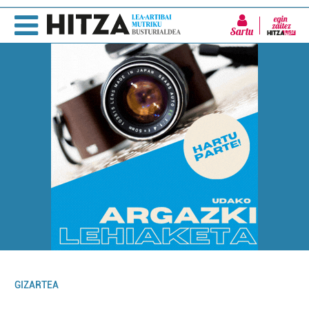
Sartu
GIZARTEA