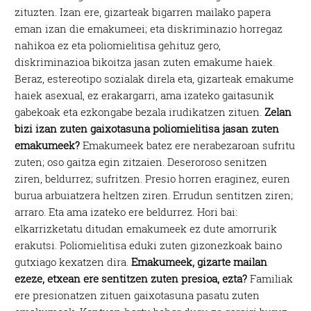
zituzten. Izan ere, gizarteak bigarren mailako papera
eman izan die emakumeei; eta diskriminazio horregaz
nahikoa ez eta poliomielitisa gehituz gero,
diskriminazioa bikoitza jasan zuten emakume haiek.
Beraz, estereotipo sozialak direla eta, gizarteak emakume
haiek asexual, ez erakargarri, ama izateko gaitasunik
gabekoak eta ezkongabe bezala irudikatzen zituen.
Zelan
bizi izan zuten gaixotasuna poliomielitisa jasan zuten
emakumeek?
Emakumeek batez ere nerabezaroan sufritu
zuten; oso gaitza egin zitzaien. Deseroroso senitzen
ziren, beldurrez; sufritzen. Presio horren eraginez, euren
burua arbuiatzera heltzen ziren. Errudun sentitzen ziren;
arraro. Eta ama izateko ere beldurrez. Hori bai:
elkarrizketatu ditudan emakumeek ez dute amorrurik
erakutsi. Poliomielitisa eduki zuten gizonezkoak baino
gutxiago kexatzen dira.
Emakumeek, gizarte mailan
ezeze, etxean ere sentitzen zuten presioa, ezta?
Familiak
ere presionatzen zituen gaixotasuna pasatu zuten