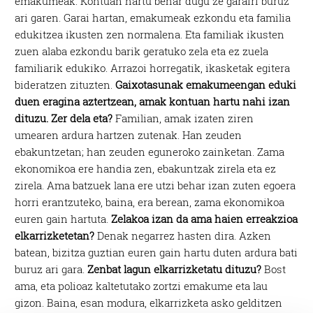
emakumeak. Kontuan hartu behar dugu ze garairi buruz
ari garen. Garai hartan, emakumeak ezkondu eta familia
edukitzea ikusten zen normalena. Eta familiak ikusten
zuen alaba ezkondu barik geratuko zela eta ez zuela
familiarik edukiko. Arrazoi horregatik, ikasketak egitera
bideratzen zituzten.
Gaixotasunak emakumeengan eduki
duen eragina aztertzean, amak kontuan hartu nahi izan
dituzu. Zer dela eta?
Familian, amak izaten ziren
umearen ardura hartzen zutenak. Han zeuden
ebakuntzetan; han zeuden eguneroko zainketan. Zama
ekonomikoa ere handia zen, ebakuntzak zirela eta ez
zirela. Ama batzuek lana ere utzi behar izan zuten egoera
horri erantzuteko, baina, era berean, zama ekonomikoa
euren gain hartuta.
Zelakoa izan da ama haien erreakzioa
elkarrizketetan?
Denak negarrez hasten dira. Azken
batean, bizitza guztian euren gain hartu duten ardura bati
buruz ari gara.
Zenbat lagun elkarrizketatu dituzu?
Bost
ama, eta polioaz kaltetutako zortzi emakume eta lau
gizon. Baina, esan modura, elkarrizketa asko gelditzen