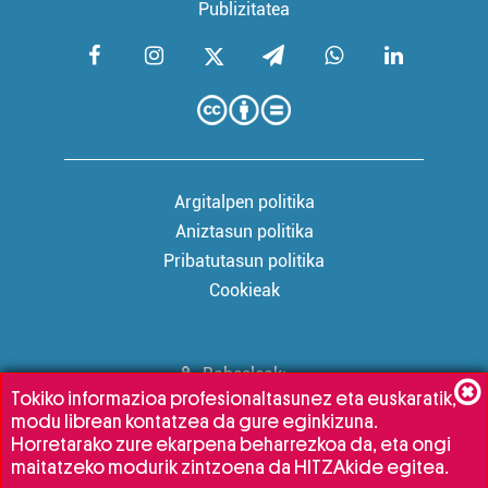
Publizitatea
Argitalpen politika
Aniztasun politika
Pribatutasun politika
Cookieak
Babesleak:
Tokiko informazioa profesionaltasunez eta euskaratik,
modu librean kontatzea da gure eginkizuna.
Horretarako zure ekarpena beharrezkoa da, eta ongi
maitatzeko modurik zintzoena da HITZAkide egitea.