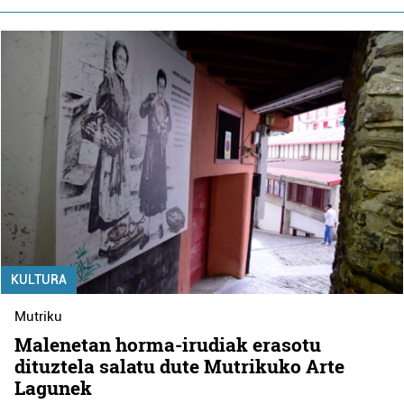
KULTURA
Mutriku
Malenetan horma-irudiak erasotu
dituztela salatu dute Mutrikuko Arte
Lagunek