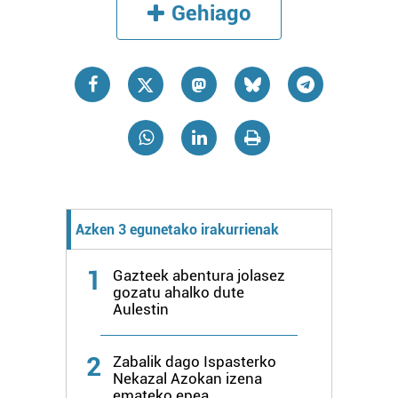
erabiltzen dituen hauta dezakezu.
Gehiago
Bazkide batzuek ez dizute baimenik eskatzen, eta beren
interes komertzial legitimoetan babesten dira. Ikusi gure
bazkideen zerrenda, beren ustez zein helburutarako
duten interes legitimoa eta horren aurka nola egin
dezakezun ikusteko.
Lortu zure datu pertsonalak prozesatzeko moduari
buruzko informazio gehiago eta ezarri zure lehentasunak
datuen atalean. Edozein unetan alda edo ken dezakezu
Azken 3 egunetako irakurrienak
zure baimena Cookieen adierazpenean.
1
Gazteek abentura jolasez
Webgune honek cookie propioak eta hirugarrenen cookie-
gozatu ahalko dute
fitxategiak erabiltzen ditu. Zure esperientzia eta
Aulestin
zerbitzuak hobetzeko asmoz, cookie teknologiaz
baliatzen gara. Ohar hau onartuz gero, teknologia hori
2
Zabalik dago Ispasterko
erabiltzeko baimen esplizitua ematen diguzu.
Gehiago
Nekazal Azokan izena
irakurri
emateko epea