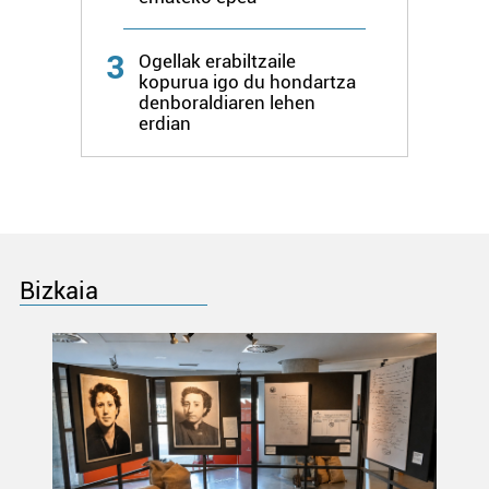
3
Ogellak erabiltzaile
kopurua igo du hondartza
denboraldiaren lehen
erdian
Bizkaia