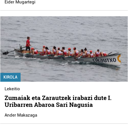
Eider Mugartegi
KIROLA
Lekeitio
Zumaiak eta Zarautzek irabazi dute I.
Uribarren Abaroa Sari Nagusia
Ander Makazaga