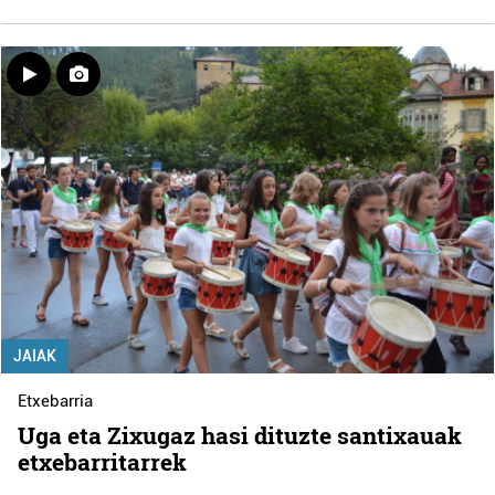
JAIAK
Etxebarria
Uga eta Zixugaz hasi dituzte santixauak
etxebarritarrek