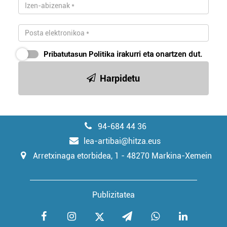
Pribatutasun Politika
irakurri eta onartzen dut.
Harpidetu
94-684 44 36
lea-artibai@hitza.eus
Arretxinaga etorbidea, 1 - 48270 Markina-Xemein
Publizitatea