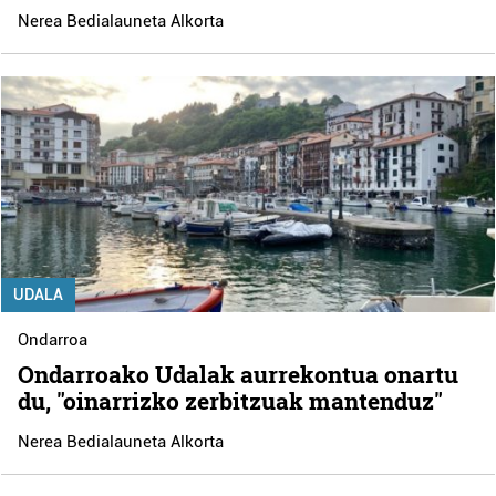
Nerea Bedialauneta Alkorta
UDALA
Ondarroa
Ondarroako Udalak aurrekontua onartu
du, "oinarrizko zerbitzuak mantenduz"
Nerea Bedialauneta Alkorta