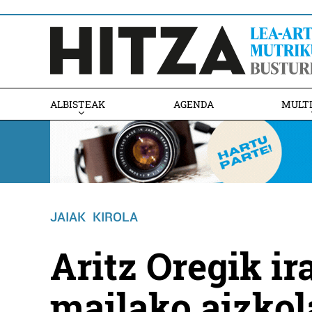
ALBISTEAK
AGENDA
MULT
JAIAK
KIROLA
Aritz Oregik ir
mailako aizkol