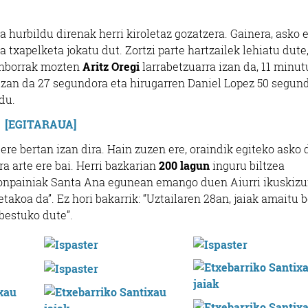
ra hurbildu direnak herri kiroletaz gozatzera. Gainera, asko 
 txapelketa jokatu dut. Zortzi parte hartzailek lehiatu dute,
enborrak mozten
Aritz Oregi
larrabetzuarra izan da, 11 minut
 izan da 27 segundora eta hirugarren Daniel Lopez 50 segun
du.
[EGITARAUA]
ere bertan izan dira. Hain zuzen ere, oraindik egiteko asko
a arte ere bai.
Herri bazkarian
200 lagun
inguru
biltzea
 konpainiak Santa Ana egunean emango duen
Aiurri ikuskiz
koa da”. Ez hori bakarrik: “Uztailaren 28an, jaiak amaitu be
bestuko dute”.