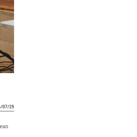
4
/
07
/
25
tean