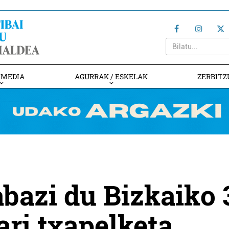
IMEDIA
AGURRAK / ESKELAK
ZERBITZ
abazi du Bizkaiko 
ari txapelketa