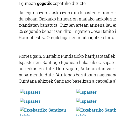
Egunean
gogotik
ospatuko dituzte.
Jai eguna izanik asko izan dira Ispasterko frontoi
da jokoan, Bizkaiko hirugarren mailako aizkolaritza
txandatan banatuta. Guztien artean arinena lau 
25 segundo behar izan ditu. Bigarren Jose Benito
Horrenbestez, Oregik bigarren maila igotzea lortu 
Horrez gain, Sustabiz Fundazioko harrijasotzailek 
Ispasterren, Santiago Egunean bakarrik ez, zapatur
aurreikusten dute. Horrez gain, Aukeran dantza
nabarmendu dute: “Aurtengo berritasun nagusieneta
Quintana ahizpek
Santiago baselizan a cappella a