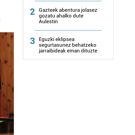
2
Gazteek abentura jolasez
gozatu ahalko dute
.
Aulestin
3
Eguzki eklipsea
segurtasunez behatzeko
jarraibideak eman dituzte