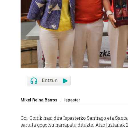
Mikel Reina Barros
Ispaster
Goi-Goitik hasi dira Ispasterko Santiago eta Santa
sartuta gogotsu harrapatu dituzte. Atzo [uztailak 