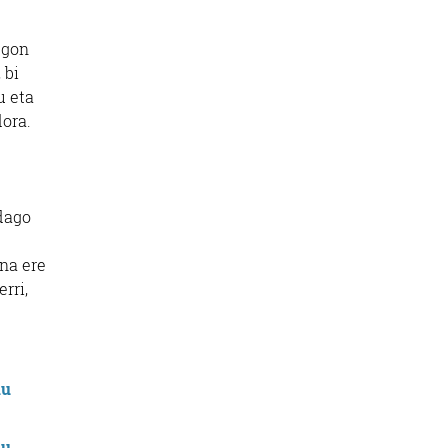
egon
 bi
u eta
dora.
 dago
un
a
ere
rri,