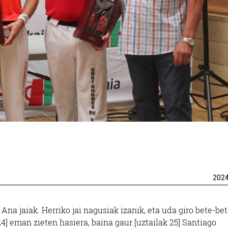
202
 Ana jaiak. Herriko jai nagusiak izanik, eta uda giro bete-be
24] eman zieten hasiera, baina gaur [uztailak 25] Santiago