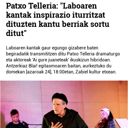
Patxo Telleria: "Laboaren
kantak inspirazio iturritzat
dituzten kantu berriak sortu
ditut"
Laboaren kantak gaur egungo gizabere baten
begiradatik transmititzen ditu Patxo Telleria dramaturgo
eta aktoreak 'Ai gure juaneteak' ikuskizun hibridoan.
Antzerkiaz Blai! egitasmoaren baitan, aurkeztuko du
domekan [azaroak 24], 18:00etan, Zabiel kultur etxean.