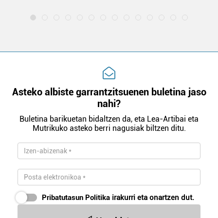
Asteko albiste garrantzitsuenen buletina jaso
nahi?
Buletina barikuetan bidaltzen da, eta Lea-Artibai eta
Mutrikuko asteko berri nagusiak biltzen ditu.
Pribatutasun Politika
irakurri eta onartzen dut.