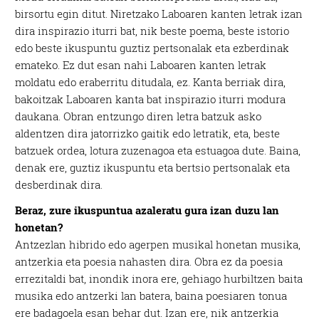
birsortu egin ditut. Niretzako Laboaren kanten letrak izan
dira inspirazio iturri bat, nik beste poema, beste istorio
edo beste ikuspuntu guztiz pertsonalak eta ezberdinak
emateko. Ez dut esan nahi Laboaren kanten letrak
moldatu edo eraberritu ditudala, ez. Kanta berriak dira,
bakoitzak Laboaren kanta bat inspirazio iturri modura
daukana. Obran entzungo diren letra batzuk asko
aldentzen dira jatorrizko gaitik edo letratik, eta, beste
batzuek ordea, lotura zuzenagoa eta estuagoa dute. Baina,
denak ere, guztiz ikuspuntu eta bertsio pertsonalak eta
desberdinak dira.
Beraz, zure ikuspuntua azaleratu gura izan duzu lan
honetan?
Antzezlan hibrido edo agerpen musikal honetan musika,
antzerkia eta poesia nahasten dira. Obra ez da poesia
errezitaldi bat, inondik inora ere, gehiago hurbiltzen baita
musika edo antzerki lan batera, baina poesiaren tonua
ere badagoela esan behar dut. Izan ere, nik antzerkia