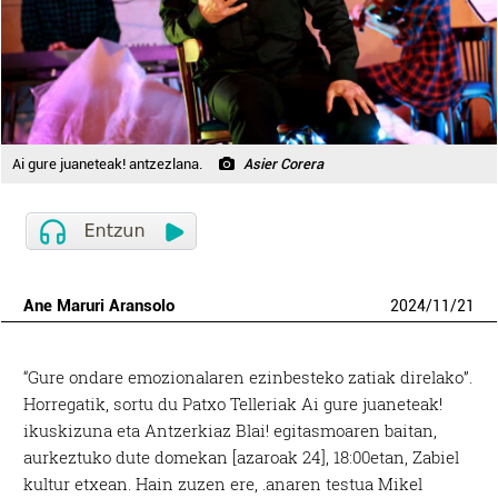
Ai gure juaneteak! antzezlana.
Asier Corera
Ane Maruri Aransolo
2024
/
11
/
21
“Gure ondare emozionalaren ezinbesteko zatiak direlako”.
Horregatik, sortu du Patxo Telleriak Ai gure juaneteak!
ikuskizuna eta Antzerkiaz Blai! egitasmoaren baitan,
aurkeztuko dute domekan [azaroak 24], 18:00etan, Zabiel
kultur etxean. Hain zuzen ere, .anaren testua Mikel