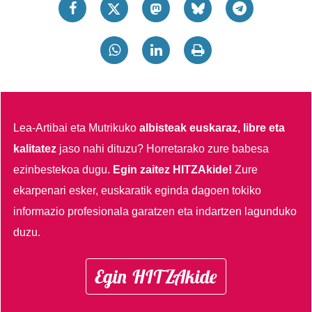
Lea-Artibai eta Mutrikuko
albisteak euskaraz, libre eta
kalitatez
jaso nahi dituzu?
Horretarako zure babesa
ezinbestekoa dugu.
Egin zaitez HITZAkide!
Zure
ekarpenari esker, euskaratik eginda dagoen tokiko
informazio profesionala garatzen eta indartzen lagunduko
duzu.
Egin HITZAkide