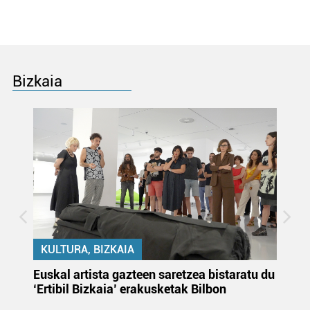
Bizkaia
KULTURA, BIZKAIA
Euskal artista gazteen saretzea bistaratu du
On
‘Ertibil Bizkaia’ erakusketak Bilbon
ja
ha