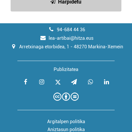
Harpidetu
94-684 44 36
lea-artibai@hitza.eus
Arretxinaga etorbidea, 1 - 48270 Markina-Xemein
Publizitatea
Argitalpen politika
Aniztasun politika