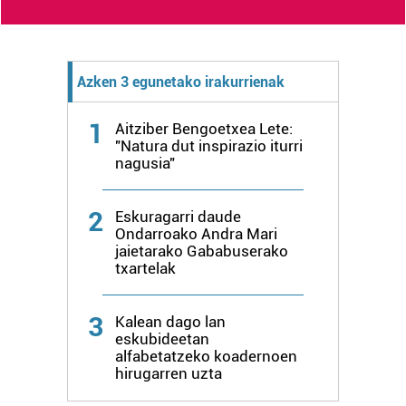
Azken 3 egunetako irakurrienak
1
Aitziber Bengoetxea Lete:
"Natura dut inspirazio iturri
nagusia"
2
Eskuragarri daude
Ondarroako Andra Mari
jaietarako Gababuserako
txartelak
3
Kalean dago lan
eskubideetan
alfabetatzeko koadernoen
hirugarren uzta