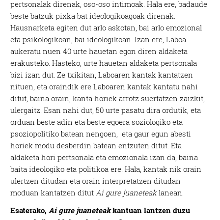
pertsonalak direnak, oso-oso intimoak. Hala ere, badaude
beste batzuk pixka bat ideologikoagoak direnak.
Hausnarketa egiten dut arlo askotan, bai arlo emozional
eta psikologikoan, bai ideologikoan. Izan ere, Laboa
aukeratu nuen 40 urte hauetan egon diren aldaketa
erakusteko. Hasteko, urte hauetan aldaketa pertsonala
bizi izan dut. Ze txikitan, Laboaren kantak kantatzen
nituen, eta oraindik ere Laboaren kantak kantatu nahi
ditut, baina orain, kanta horiek arrotz suertatzen zaizkit,
ulergaitz. Esan nahi dut, 50 urte pasatu dira ordutik, eta
orduan beste adin eta beste egoera soziologiko eta
psoziopolitiko batean nengoen, eta gaur egun abesti
horiek modu desberdin batean entzuten ditut. Eta
aldaketa hori pertsonala eta emozionala izan da, baina
baita ideologiko eta politikoa ere. Hala, kantak nik orain
ulertzen ditudan eta orain interpretatzen ditudan
moduan kantatzen ditut
Ai gure juaneteak
lanean.
Esaterako,
Ai gure juaneteak
kantuan lantzen duzu