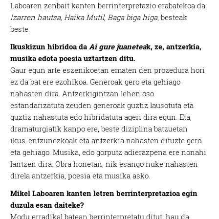
Laboaren zenbait kanten berrinterpretazio erabatekoa da:
Izarren hautsa, Haika Mutil, Baga biga higa
, besteak
beste.
Ikuskizun hibridoa da
Ai gure juanetea
k, ze, antzerkia,
musika edota poesia uztartzen ditu.
Gaur egun arte eszenikoetan ematen den prozedura hori
ez da bat ere ezohikoa. Generoak gero eta gehiago
nahasten dira. Antzerkigintzan lehen oso
estandarizatuta zeuden generoak guztiz lausotuta eta
guztiz nahastuta edo hibridatuta ageri dira egun. Eta,
dramaturgiatik kanpo ere, beste diziplina batzuetan
ikus-entzunezkoak eta antzerkia nahasten dituzte gero
eta gehiago. Musika, edo gorputz adierazpena ere nonahi
lantzen dira. Obra honetan, nik esango nuke nahasten
direla antzerkia, poesia eta musika asko.
Mikel Laboaren kanten letren berrinterpretazioa egin
duzula esan daiteke?
Modu erradikal batean berrinterpretatu ditut; hau da,