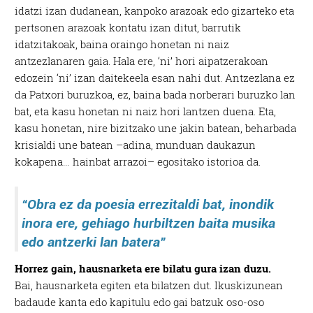
idatzi izan dudanean, kanpoko arazoak edo gizarteko eta
pertsonen arazoak kontatu izan ditut, barrutik
idatzitakoak, baina oraingo honetan ni naiz
antzezlanaren gaia. Hala ere, ‘ni’ hori aipatzerakoan
edozein ‘ni’ izan daitekeela esan nahi dut. Antzezlana ez
da Patxori buruzkoa, ez, baina bada norberari buruzko lan
bat, eta kasu honetan ni naiz hori lantzen duena. Eta,
kasu honetan, nire bizitzako une jakin batean, beharbada
krisialdi une batean –adina, munduan daukazun
kokapena… hainbat arrazoi– egositako istorioa da.
“Obra ez da poesia errezitaldi bat, inondik
inora ere, gehiago hurbiltzen baita musika
edo antzerki lan batera”
Horrez gain, hausnarketa ere bilatu gura izan duzu.
Bai, hausnarketa egiten eta bilatzen dut. Ikuskizunean
badaude kanta edo kapitulu edo gai batzuk oso-oso