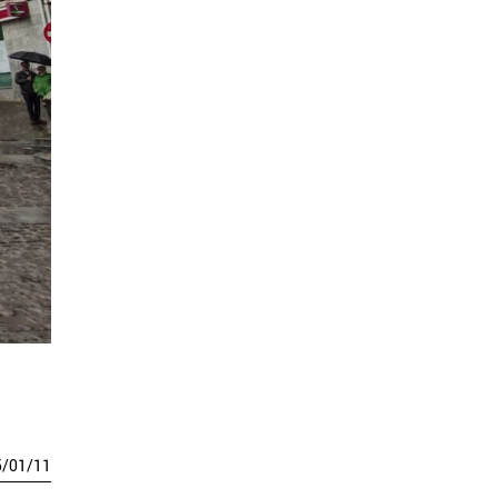
5
/
01
/
11