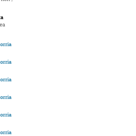
ta
tea