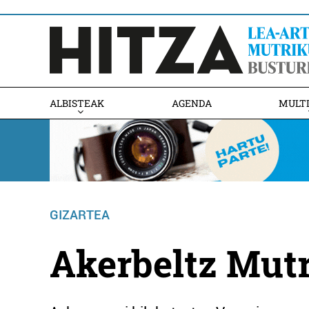
ALBISTEAK
AGENDA
MULT
GIZARTEA
Akerbeltz Mutr