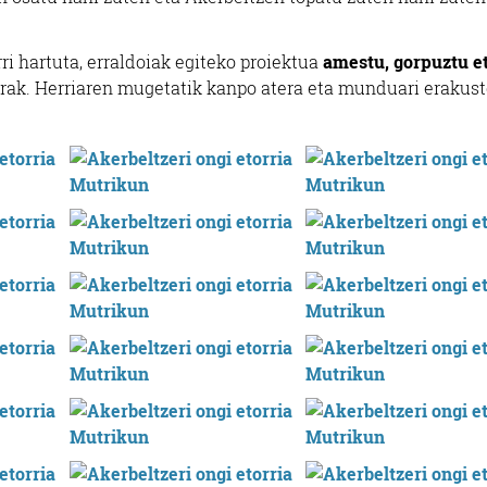
ri hartuta, erraldoiak egiteko proiektua
amestu, gorpuztu e
rak. Herriaren mugetatik kanpo atera eta munduari erakus