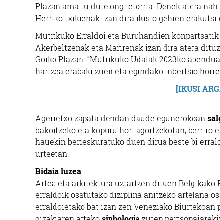
Plazan amaitu dute ongi etorria. Denek atera nahi 
Herriko txikienak izan dira ilusio gehien erakutsi
Mutrikuko Erraldoi eta Buruhandien konpartsatik e
Akerbeltzenak eta Marirenak izan dira atera ditu
Goiko Plazan. “Mutrikuko Udalak 2023ko abenduan
hartzea erabaki zuen eta egindako inbertsio horr
[IKUSI AR
Agerretxo zapata dendan daude egunerokoan
sal
bakoitzeko eta kopuru hori agortzekotan, berriro
hauekin berreskuratuko duen dirua beste bi errald
urteetan.
Bidaia luzea
Artea eta arkitektura uztartzen dituen Belgikako
erraldoik osatutako diziplina anitzeko artelana o
erraldoietako bat izan zen Veneziako Biurtekoan 
gizakiaren arteko
sinbologia
zuten pertsonaiarekin