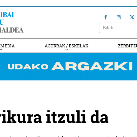
IMEDIA
AGURRAK / ESKELAK
ZERBITZ
ikura itzuli da