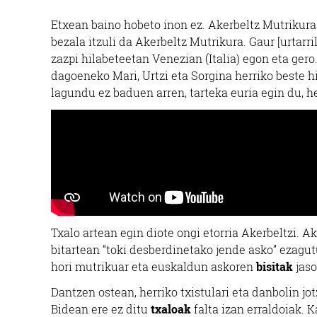
Etxean baino hobeto inon ez. Akerbeltz Mutrikura
bezala itzuli da Akerbeltz Mutrikura. Gaur [urtarri
zazpi hilabeteetan Venezian (Italia) egon eta gero
dagoeneko Mari, Urtzi eta Sorgina herriko beste hi
lagundu ez baduen arren, tarteka euria egin du, he
Txalo artean egin diote ongi etorria Akerbeltzi. A
bitartean “toki desberdinetako jende asko” ezagutu
hori mutrikuar eta euskaldun askoren
bisitak
jaso
Dantzen ostean, herriko txistulari eta danbolin j
Bidean ere ez ditu
txaloak
falta izan erraldoiak. 