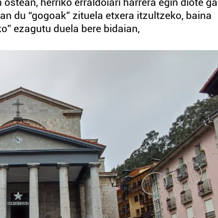
stean, herriko erraldoiari harrera egin diote ga
san du “gogoak” zituela etxera itzultzeko, baina
ko” ezagutu duela bere bidaian,