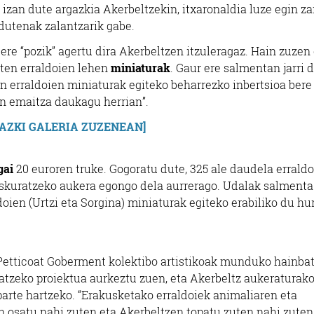
izan dute argazkia Akerbeltzekin, itxaronaldia luze egin za
 dutenak zalantzarik gabe.
re “pozik” agertu dira Akerbeltzen itzuleragaz. Hain zuzen 
zten erraldoien lehen
miniaturak
. Gaur ere salmentan jarri 
 erraldoien miniaturak egiteko beharrezko inbertsioa bere
en emaitza daukagu herrian”.
GAZKI GALERIA ZUZENEAN]
gai
20 euroren truke. Gogoratu dute, 325 ale daudela erraldo
 eskuratzeko aukera egongo dela aurrerago. Udalak salmenta
oien (Urtzi eta Sorgina) miniaturak egiteko erabiliko du hu
 Petticoat Goberment kolektibo artistikoak munduko hainba
satzeko proiektua aurkeztu zuen, eta Akerbeltz aukeraturak
parte hartzeko. “Erakusketako erraldoiek animaliaren eta
 osatu nahi zuten eta Akerbeltzen topatu zuten nahi zuten 