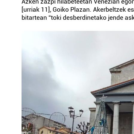
Azken zazpi hilabeteetan Venezian egon o
[urriak 11], Goiko Plazan. Akerbeltzek e
bitartean “toki desberdinetako jende as