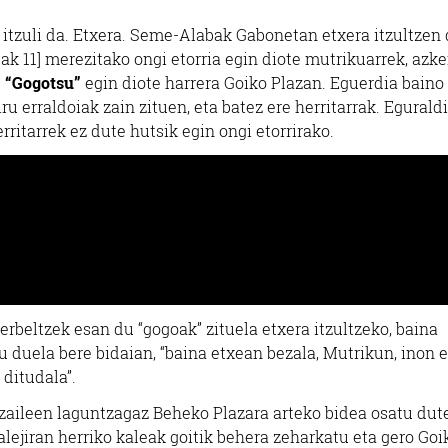
 itzuli da. Etxera. Seme-Alabak Gabonetan etxera itzultzen
lak 11] merezitako ongi etorria egin diote mutrikuarrek, azk
.
“Gogotsu”
egin diote harrera Goiko Plazan. Eguerdia baino
ru erraldoiak zain zituen, eta batez ere herritarrak. Egurald
rritarrek ez dute hutsik egin ongi etorrirako.
kerbeltzek esan du “gogoak” zituela etxera itzultzeko, baina
 duela bere bidaian, “baina etxean bezala, Mutrikun, inon e
 ditudala”.
otzaileen laguntzagaz Beheko Plazara arteko bidea osatu dut
Kalejiran herriko kaleak goitik behera zeharkatu eta gero Goi