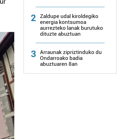
ur
2
Zaldupe udal kiroldegiko
energia kontsumoa
aurrezteko lanak burutuko
dituzte abuztuan
3
Arraunak zipriztinduko du
Ondarroako badia
abuztuaren 8an