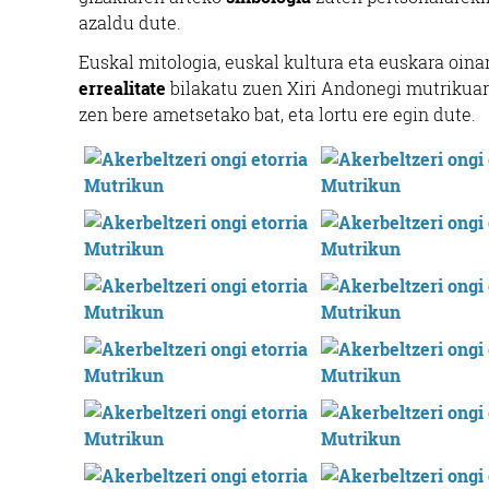
azaldu dute.
Euskal mitologia, euskal kultura eta euskara oinar
errealitate
bilakatu zuen Xiri Andonegi mutrikuar
zen bere ametsetako bat, eta lortu ere egin dute.