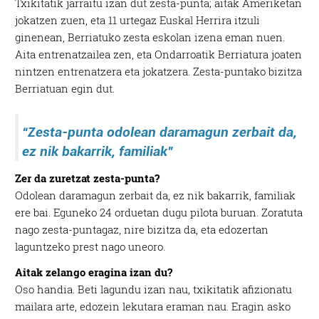
Txikitatik jarraitu izan dut zesta-punta; aitak Ameriketan
jokatzen zuen, eta 11 urtegaz Euskal Herrira itzuli
ginenean, Berriatuko zesta eskolan izena eman nuen.
Aita entrenatzailea zen, eta Ondarroatik Berriatura joaten
nintzen entrenatzera eta jokatzera. Zesta-puntako bizitza
Berriatuan egin dut.
“Zesta-punta odolean daramagun zerbait da,
ez nik bakarrik, familiak”
Zer da zuretzat zesta-punta?
Odolean daramagun zerbait da, ez nik bakarrik, familiak
ere bai. Eguneko 24 orduetan dugu pilota buruan. Zoratuta
nago zesta-puntagaz, nire bizitza da, eta edozertan
laguntzeko prest nago uneoro.
Aitak zelango eragina izan du?
Oso handia. Beti lagundu izan nau, txikitatik afizionatu
mailara arte, edozein lekutara eraman nau. Eragin asko