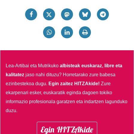
Lea-Artibai eta Mutrikuko
albisteak euskaraz, libre eta
kalitatez
jaso nahi dituzu?
Horretarako zure babesa
ezinbestekoa dugu.
Egin zaitez HITZAkide!
Zure
ekarpenari esker, euskaratik eginda dagoen tokiko
informazio profesionala garatzen eta indartzen lagunduko
duzu.
Egin HITZAkide