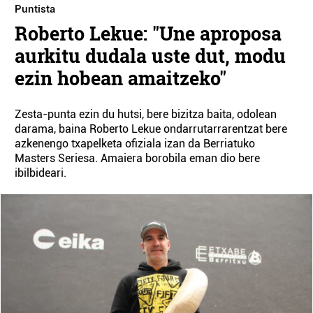
Puntista
Roberto Lekue: "Une aproposa
aurkitu dudala uste dut, modu
ezin hobean amaitzeko"
Zesta-punta ezin du hutsi, bere bizitza baita, odolean
darama, baina Roberto Lekue ondarrutarrarentzat bere
azkenengo txapelketa ofiziala izan da Berriatuko
Masters Seriesa. Amaiera borobila eman dio bere
ibilbideari.