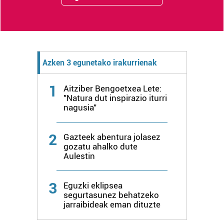
Azken 3 egunetako irakurrienak
1
Aitziber Bengoetxea Lete:
"Natura dut inspirazio iturri
nagusia"
2
Gazteek abentura jolasez
gozatu ahalko dute
Aulestin
3
Eguzki eklipsea
segurtasunez behatzeko
jarraibideak eman dituzte