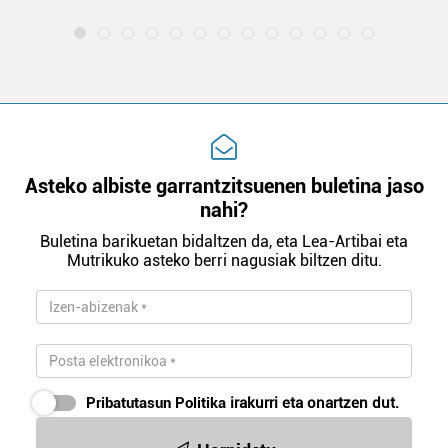
Asteko albiste garrantzitsuenen buletina jaso
nahi?
Buletina barikuetan bidaltzen da, eta Lea-Artibai eta
Mutrikuko asteko berri nagusiak biltzen ditu.
Pribatutasun Politika
irakurri eta onartzen dut.