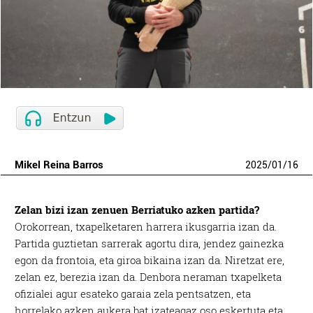
Mikel Reina Barros
2025
/
01
/
16
Zelan bizi izan zenuen Berriatuko azken partida?
Orokorrean, txapelketaren harrera ikusgarria izan da.
Partida guztietan sarrerak agortu dira, jendez gainezka
egon da frontoia, eta giroa bikaina izan da. Niretzat ere,
zelan ez, berezia izan da. Denbora neraman txapelketa
ofizialei agur esateko garaia zela pentsatzen, eta
horrelako azken aukera bat izateagaz oso eskertuta eta