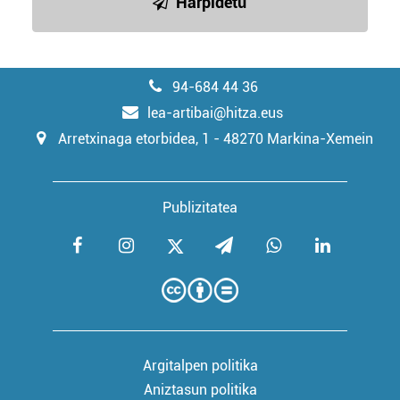
Harpidetu
94-684 44 36
lea-artibai@hitza.eus
Arretxinaga etorbidea, 1 - 48270 Markina-Xemein
Publizitatea
Argitalpen politika
Aniztasun politika