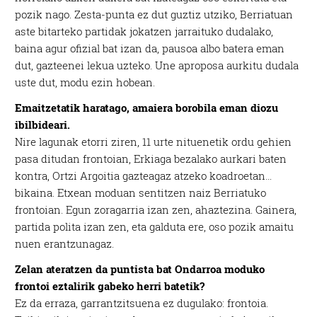
pozik nago. Zesta-punta ez dut guztiz utziko, Berriatuan
aste bitarteko partidak jokatzen jarraituko dudalako,
baina agur ofizial bat izan da, pausoa albo batera eman
dut, gazteenei lekua uzteko. Une aproposa aurkitu dudala
uste dut, modu ezin hobean.
Emaitzetatik haratago, amaiera borobila eman diozu
ibilbideari.
Nire lagunak etorri ziren, 11 urte nituenetik ordu gehien
pasa ditudan frontoian, Erkiaga bezalako aurkari baten
kontra, Ortzi Argoitia gazteagaz atzeko koadroetan…
bikaina. Etxean moduan sentitzen naiz Berriatuko
frontoian. Egun zoragarria izan zen, ahaztezina. Gainera,
partida polita izan zen, eta galduta ere, oso pozik amaitu
nuen erantzunagaz.
Zelan ateratzen da puntista bat Ondarroa moduko
frontoi eztalirik gabeko herri batetik?
Ez da erraza, garrantzitsuena ez dugulako: frontoia.