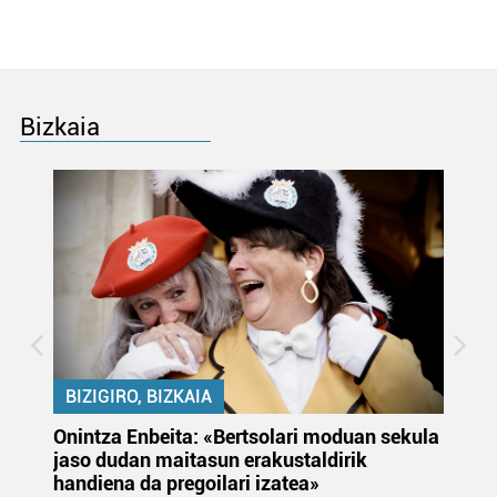
Bizkaia
BIZIGIRO, BIZKAIA
Onintza Enbeita: «Bertsolari moduan sekula
Ez
jaso dudan maitasun erakustaldirik
handiena da pregoilari izatea»