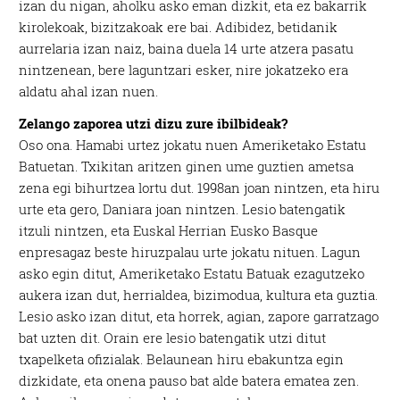
izan du nigan, aholku asko eman dizkit, eta ez bakarrik
kirolekoak, bizitzakoak ere bai. Adibidez, betidanik
aurrelaria izan naiz, baina duela 14 urte atzera pasatu
nintzenean, bere laguntzari esker, nire jokatzeko era
aldatu ahal izan nuen.
Zelango zaporea utzi dizu zure ibilbideak?
Oso ona. Hamabi urtez jokatu nuen Ameriketako Estatu
Batuetan. Txikitan aritzen ginen ume guztien ametsa
zena egi bihurtzea lortu dut. 1998an joan nintzen, eta hiru
urte eta gero, Daniara joan nintzen. Lesio batengatik
itzuli nintzen, eta Euskal Herrian Eusko Basque
enpresagaz beste hiruzpalau urte jokatu nituen. Lagun
asko egin ditut, Ameriketako Estatu Batuak ezagutzeko
aukera izan dut, herrialdea, bizimodua, kultura eta guztia.
Lesio asko izan ditut, eta horrek, agian, zapore garratzago
bat uzten dit. Orain ere lesio batengatik utzi ditut
txapelketa ofizialak. Belaunean hiru ebakuntza egin
dizkidate, eta onena pauso bat alde batera ematea zen.