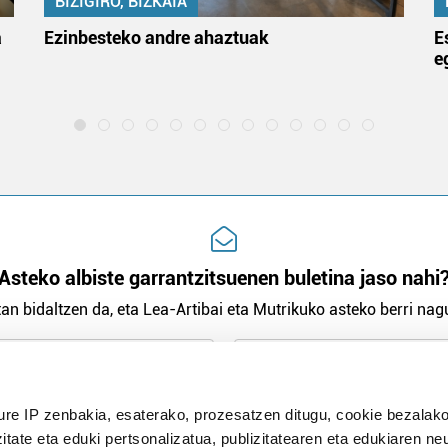
BIZIGIRO, BIZKAIA
a
Ezinbesteko andre ahaztuak
E
e
Asteko albiste garrantzitsuenen buletina jaso nahi
an bidaltzen da, eta Lea-Artibai eta Mutrikuko asteko berri nagu
n Politika
irakurri eta onartzen dut.
H
ure IP zenbakia, esaterako, prozesatzen ditugu, cookie bezalako
itate eta eduki pertsonalizatua, publizitatearen eta edukiaren ne