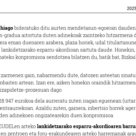
202
ehiago
bideratuko ditu aurten mendetasun-egoeran dauden
sun-gradua aitortuta duten adinekoak zaintzeko hitzarmena 
era eman duenaren arabera, plaza horiek, udal titulartasun
 lankidetzarako esparru-akordioan sartuta daude. Honekin,
eko konpromisoa sendotzea bilatzen du, batik bat, Bizkai
tzarmenez gain, nabarmendu dute, datozen asteetan sinat
nbaiten artean. Izan ere, azken honekin oraindik hitzarmen
 izapidetze-prozesuan dago.
28.947 eurokoa dela aurreratu zuten iragan eguenean (urtar
rentsaurrekoan. Azaldu zuten, gainera, inbertsio horrek ager
den adinekoen ongizatearekin duen konpromisoa.
 EUDELen arteko
lankidetzarako esparru-akordioaren barr
duten zentroen eta foru-erakundearen arteko harremanak ara