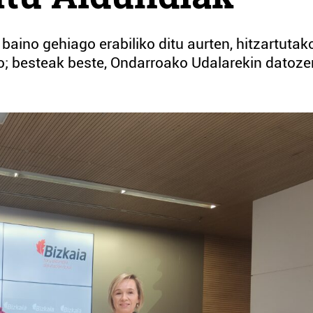
 baino gehiago erabiliko ditu aurten, hitzartutak
o; besteak beste, Ondarroako Udalarekin datoze