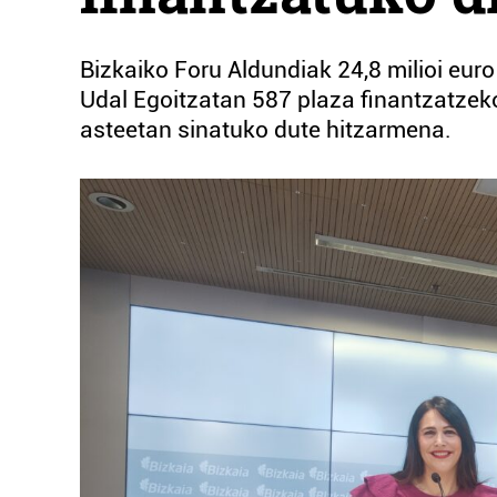
Bizkaiko Foru Aldundiak 24,8 milioi euro
Udal Egoitzatan 587 plaza finantzatzek
asteetan sinatuko dute hitzarmena.