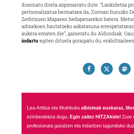
diseinatu direla azpimarratu dute. “Lankidetza pr
pertsonalizatua bermatzea da, Zorroari buruzko De
Zerbitzuen Maparen hedapenarekin batera. Metodol
adinekoen hautatzeko askatasuna errespetatzeaz g
aukera ematen die”, gaineratu du Aldundiak. Gauz
indartu
egiten dituela goraipatu du, erabiltzailee
Lea-Artibai eta Mutrikuko
albisteak euskaraz, libre
ezinbestekoa dugu.
Egin zaitez HITZAkide!
Zure 
profesionala garatzen eta indartzen lagunduko duz