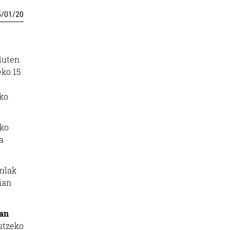
5
/
01
/
20
duten
eko 15
ko
uko
a
rilak
ian
uan
utzeko