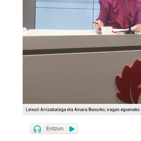
Leixuri Arrizabalaga eta Ainara Basurko, iragan eguenako