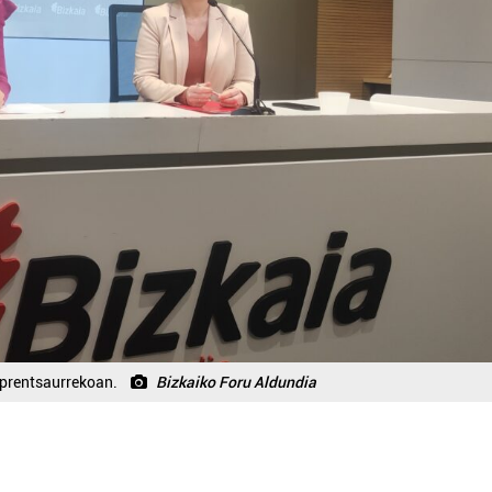
 prentsaurrekoan.
Bizkaiko Foru Aldundia