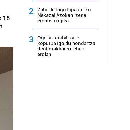
2
Zabalik dago Ispasterko
Nekazal Azokan izena
o 15
emateko epea
n
3
Ogellak erabiltzaile
kopurua igo du hondartza
denboraldiaren lehen
erdian