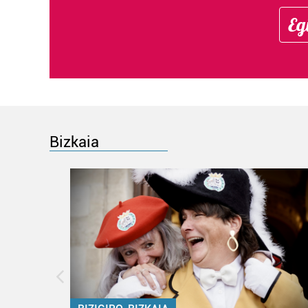
Eg
Bizkaia