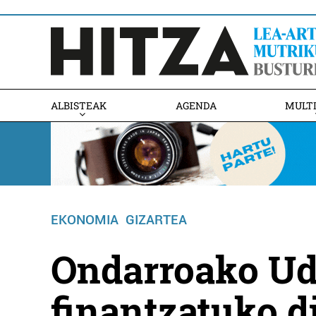
ALBISTEAK
AGENDA
MULT
EKONOMIA
GIZARTEA
Ondarroako Ud
finantzatuko d