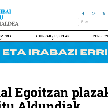
IMEDIA
AGURRAK / ESKELAK
ZERBITZ
al Egoitzan plaza
itu Aldundiak