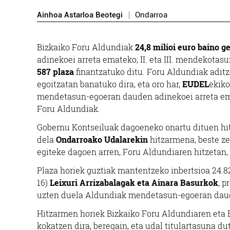
Ainhoa Astarloa Beotegi
Ondarroa
Bizkaiko Foru Aldundiak
24,8 milioi euro baino g
adinekoei arreta emateko; II. eta III. mendekota
587 plaza
finantzatuko ditu. Foru Aldundiak aditz
egoitzatan banatuko dira, eta oro har,
EUDEL
ekiko
mendetasun-egoeran dauden adinekoei arreta emat
Foru Aldundiak.
Gobernu Kontseiluak dagoeneko onartu dituen hi
dela
Ondarroako Udalarekin
hitzarmena, beste ze
egiteke dagoen arren, Foru Aldundiaren hitzetan,
Plaza horiek guztiak mantentzeko inbertsioa 24.8
16)
Leixuri Arrizabalagak eta Ainara Basurkok
, p
uzten duela Aldundiak mendetasun-egoeran dau
Hitzarmen horiek Bizkaiko Foru Aldundiaren eta
kokatzen dira, beregain, eta udal titulartasuna 