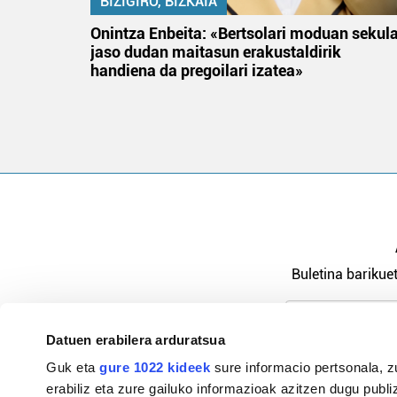
BIZIGIRO, BIZKAIA
na
Onintza Enbeita: «Bertsolari moduan sekul
jaso dudan maitasun erakustaldirik
handiena da pregoilari izatea»
Buletina barikuet
Datuen erabilera arduratsua
Pribatutasu
Guk eta
gure 1022 kideek
sure informacio pertsonala, z
erabiliz eta zure gailuko informazioak azitzen dugu publiz