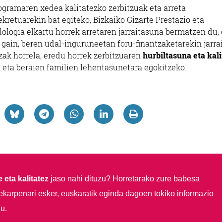
ogramaren xedea kalitatezko zerbitzuak eta arreta
kretuarekin bat egiteko, Bizkaiko Gizarte Prestazio eta
ogia elkartu horrek arretaren jarraitasuna bermatzen du, 
ain, beren udal-inguruneetan foru-finantzaketarekin jarra
ak horrela, eredu horrek zerbitzuaren
hurbiltasuna eta kali
n eta beraien familien lehentasunetara egokitzeko.
 eta kalitatez
jaso nahi dituzu?
Horretarako zure babesa
ekarpenari esker, euskaratik eginda dagoen tokiko informazio
u.